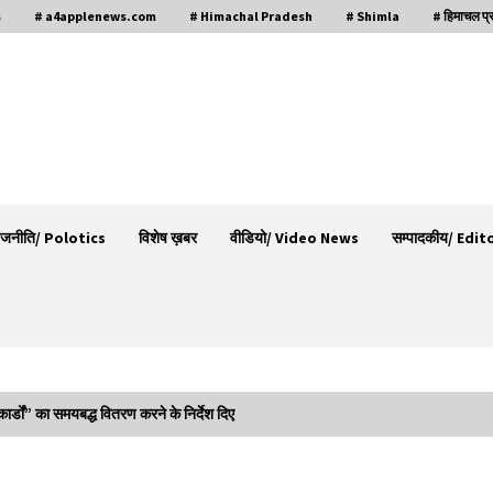
s
# a4applenews.com
# Himachal Pradesh
# Shimla
# हिमाचल प्
ाजनीति/ Polotics
विशेष ख़बर
वीडियो/ Video News
सम्पादकीय/ Edit
ार्डों” का समयबद्ध वितरण करने के निर्देश दिए
गा
देहरा पुलिस की बड़ी कार्रवाई- 90 लाख नकद और 2
करोड़के सोने के आभूषण बरामद, 7 आरोपी गिरफ्तार
05/08/2026