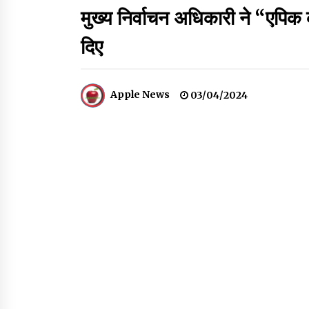
मुख्य निर्वाचन अधिकारी ने “एपिक क
वन विभाग एवं रेड क्रॉस सोसायटी के संयुक्त तत्वावधान में
दिए
शूराला में वृक्षारोपण अभियान आयोजित
05/08/2026
Apple News
03/04/2024
ऊना में PWD का जेई 8 हजार रुपये रिश्वत लेते गिरफ्ता
ठेकेदार का बिल पास करने के लिए मांगी थी घूस
05/08/2026
पुलिस कांस्टेबल भर्ती के लिए बड़ी राहत, आयु सीमा में 1 वर्
की छूट आवेदन की अंतिम तिथि अब 21 अगस्त
04/08/2026