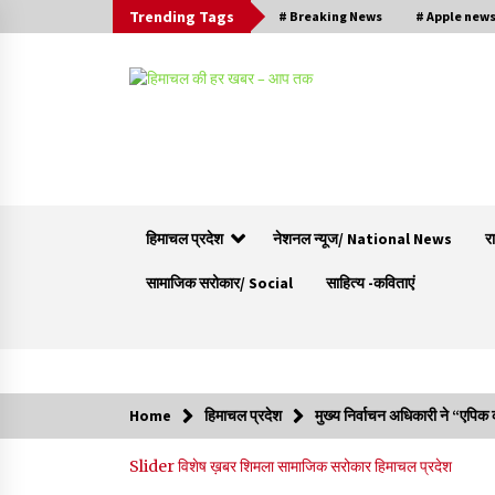
Trending Tags
# Breaking News
# Apple new
हिमाचल प्रदेश
नेशनल न्यूज/ National News
र
सामाजिक सरोकार/ Social
साहित्य -कविताएं
Trending Now
Home
हिमाचल प्रदेश
मुख्य निर्वाचन अधिकारी ने “एपिक क
बड़ी ख़बर – अनुबंध कर्मचारियों को बैक डेट से नहीं मिले
Slider
विशेष ख़बर
शिमला
सामाजिक सरोकार
हिमाचल प्रदेश
नियमितीकरण, शिक्षा निदेशालय ने जारी किया स्पष्टीकरण
05/08/2026