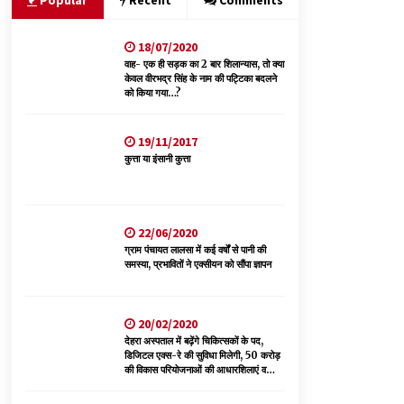
Popular
Recent
Comments
05/08/2026
18/07/2020
भवन एवं अन्य सन्निर्माण कामगार शीघ्र करवाएं ई-श्रम
पोर्टल पर पंजीकरण
वाह- एक ही सड़क का 2 बार शिलान्यास, तो क्या
केवल वीरभद्र सिंह के नाम की पट्टिका बदलने
05/08/2026
को किया गया…?
भाजपा का कांग्रेस सरकार पर हमला, प्रतिशोध की राजनीति
19/11/2017
के खिलाफ कल शिमला में प्रदर्शन, मानसून सत्र में सरकार
कुत्ता या इंसानी कुत्ता
को घेरने की तैयारी
04/08/2026
डॉ. परमार की 120वीं जयंती पर मुख्यमंत्री बोले— उनकी
22/06/2020
नीतियों को धरातल पर उतारने के लिए सरकार प्रतिबद्ध
ग्राम पंचायत लालसा में कई वर्षों से पानी की
04/08/2026
समस्या, प्रभावितों ने एक्सीयन को सौंपा ज्ञापन
20/02/2020
देहरा अस्पताल में बढ़ेंगे चिकित्सकों के पद,
डिजिटल एक्स-रे की सुविधा मिलेगी, 50 करोड़
की विकास परियोजनाओं की आधारशिलाएं व
उद्घाटन किए