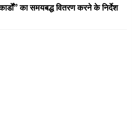
ार्डों” का समयबद्ध वितरण करने के निर्देश
हिमाचल में प्रतिशोध की राजनीति के खिलाफ भाजपा ने
शिमला CM आवास ओकओवर घेराव में किया शक्ति प्रदर्शन
05/08/2026
र,
स्वास्थ्य विभाग की खरीद में घोटाले की आशंका, स्वतंत्र
जांच की मांग, भाजपा ने कहा- “हर पैसे का हिसाब जनता को
मिले”
05/08/2026
ष
हिमाचल सरकार लाएगी नई “स्वास्थ्य बीमा नीति”, गरीब
परिवारों के लिए उपलब्ध होगी बेहतरीन उपचार सुविधा- CM
04/08/2026