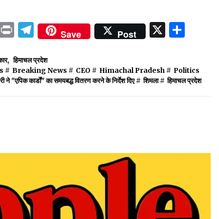
ok
sApp
ail
LinkedIn
Print
Telegram
X
Shar
Save
Post
कार
,
हिमाचल प्रदेश
s
#
Breaking News
#
CEO
#
Himachal Pradesh
#
Politics
री ने "एपिक कार्डों" का समयबद्ध वितरण करने के निर्देश दिए
#
शिमला
#
हिमाचल प्रदेश