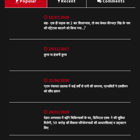
Popular
Recent
Comments
18/07/2020
वाह- एक ही सड़क का 2 बार शिलान्यास, तो क्या केवल वीरभद्र सिंह के नाम
की पट्टिका बदलने को किया गया…?
19/11/2017
कुत्ता या इंसानी कुत्ता
22/06/2020
ग्राम पंचायत लालसा में कई वर्षों से पानी की समस्या, प्रभावितों ने एक्सीयन
को सौंपा ज्ञापन
20/02/2020
देहरा अस्पताल में बढ़ेंगे चिकित्सकों के पद, डिजिटल एक्स-रे की सुविधा
मिलेगी, 50 करोड़ की विकास परियोजनाओं की आधारशिलाएं व उद्घाटन
किए