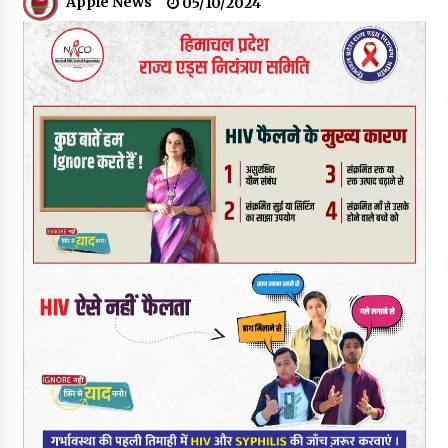
Apple News
05/10/2024
07/08/2026
रूपी भावा वन्यजीव अभयारण्य में फिर दिखा जंगलों का ‘खामोश पहरेदार’, दुर्लभ
हिमालयन “सीरो” कैमरे में कैद
06/08/2026
भ्रष्टाचार से अर्जित संपत्ति जब्त कर गरीबों में बांटेगी हिमाचल सरकार -CM
06/08/2026
नितिन गडकरी से मिले विक्रमादित्य सिंह, हिमाचल की सड़क परियोजनाओं को
मिली बड़ी सौगात
06/08/2026
आपदा के दौरान मीडिया संचार एवं सूचना प्रबंधन पर शिमला में एक दिवसीय
ओरिएंटेशन कार्यशाला आयोजित
06/08/2026
नेता प्रतिपक्ष जयराम के आरोप निराधार, सबूत हैं तो सार्वजनिक करें: नरेश
चौहान