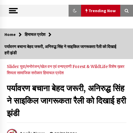
Trending Now
Trending Now
Home
हिमाचल प्रदेश
वन विभाग के एक हजार खिलाड़ी रामपुर में दिखाएंगे जौहर, 11 से 13 सितंबर
पर्यावरण बचाना बेहद जरूरी, अनिरुद्ध सिंह ने साइकिल जागरूकता रैली को दिखाई
तक आयोजित होगी 27वीं वार्षिक खेलकूद प्रतियोगिता
हरी झंडी
07/08/2026
Slider
युवा/मनोरंजन/खेल
वन एवं वन्यप्राणी Forest & WildLife
विशेष ख़बर
30 बैग की सीमा पर भाजपा का हमला, बोली- कांग्रेस सरकार ने सेब उत्पादकों
शिमला
सामाजिक सरोकार
हिमाचल प्रदेश
की तोड़ी कमर- संदीपनी
07/08/2026
पर्यावरण बचाना बेहद जरूरी, अनिरुद्ध सिंह
ने साइकिल जागरूकता रैली को दिखाई हरी
शिमला पुलिस में बड़ी अनुशासनात्मक कार्रवाई, 3 पुलिसकर्मी निलंबित
07/08/2026
झंडी
6 साल में पीएम नरेंद्र मोदी के विदेश दौरों पर 557 करोड़ खर्च, सरकार ने
संसद में दी जानकारी