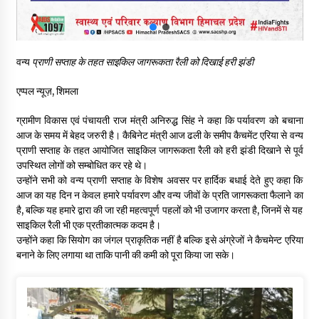
06/08/2026
बड़ी ख़बर – अनुबंध कर्मचारियों को बैक डेट से नहीं मिलेगा नियमितीकरण,
वन्य
प्राणी सप्ताह के तहत साइकिल जागरूकता रैली को दिखाई हरी झंडी
शिक्षा निदेशालय ने जारी किया स्पष्टीकरण
05/08/2026
एप्पल न्यूज़, शिमला
देहरा पुलिस की बड़ी कार्रवाई- 90 लाख नकद और 2 करोड़के सोने के
ग्रामीण विकास एवं पंचायती राज मंत्री अनिरुद्ध सिंह ने कहा कि पर्यावरण को बचाना
आभूषण बरामद, 7 आरोपी गिरफ्तार
आज के समय में बेहद जरुरी है। कैबिनेट मंत्री आज ढली के समीप कैचमेंट एरिया से वन्य
05/08/2026
प्राणी सप्ताह के तहत आयोजित साइकिल जागरूकता रैली को हरी झंडी दिखाने से पूर्व
उपस्थित लोगों को सम्बोधित कर रहे थे।
उन्होंने सभी को वन्य प्राणी सप्ताह के विशेष अवसर पर हार्दिक बधाई देते हुए कहा कि
पिंजौर-बद्दी फोरलेन परियोजना को मिली बड़ी गति, 378.48 करोड़ की लागत
से बैलेंस कार्य का अवार्ड जारी : हर्ष महाजन
आज का यह दिन न केवल हमारे पर्यावरण और वन्य जीवों के प्रति जागरूकता फैलाने का
05/08/2026
है, बल्कि यह हमारे द्वारा की जा रही महत्वपूर्ण पहलों को भी उजागर करता है, जिनमें से यह
साइकिल रैली भी एक प्रतीकात्मक कदम है।
उन्होंने कहा कि सियोग का जंगल प्राकृतिक नहीं है बल्कि इसे अंग्रेजों ने कैचमेन्ट एरिया
बनाने के लिए लगाया था ताकि पानी की कमी को पूरा किया जा सके।