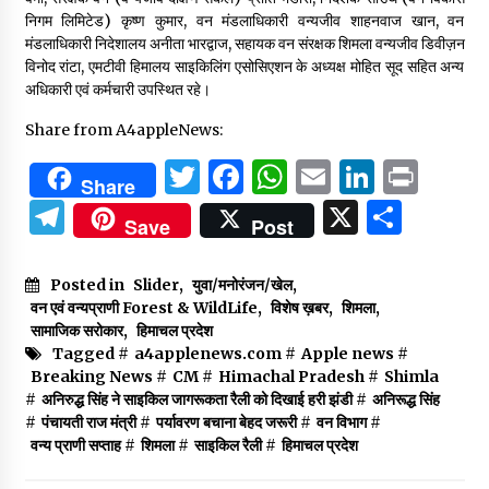
निगम लिमिटेड) कृष्ण कुमार, वन मंडलाधिकारी वन्यजीव शाहनवाज खान, वन
मंडलाधिकारी निदेशालय अनीता भारद्वाज, सहायक वन संरक्षक शिमला वन्यजीव डिवीज़न
विनोद रांटा, एमटीवी हिमालय साइकिलिंग एसोसिएशन के अध्यक्ष मोहित सूद सहित अन्य
अधिकारी एवं कर्मचारी उपस्थित रहे।
Share from A4appleNews:
Twitter
Facebook
WhatsApp
Email
Linked
Prin
Share
Telegram
X
Shar
Save
Post
Posted in
Slider
,
युवा/मनोरंजन/खेल
,
वन एवं वन्यप्राणी Forest & WildLife
,
विशेष ख़बर
,
शिमला
,
सामाजिक सरोकार
,
हिमाचल प्रदेश
Tagged #
a4applenews.com
#
Apple news
#
Breaking News
#
CM
#
Himachal Pradesh
#
Shimla
#
अनिरुद्ध सिंह ने साइकिल जागरूकता रैली को दिखाई हरी झंडी
#
अनिरूद्ध सिंह
#
पंचायती राज मंत्री
#
पर्यावरण बचाना बेहद जरूरी
#
वन विभाग
#
वन्य प्राणी सप्ताह
#
शिमला
#
साइकिल रैली
#
हिमाचल प्रदेश