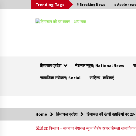
Trending Tags
# Breaking News
# Apple new
हिमाचल प्रदेश
नेशनल न्यूज/ National News
र
सामाजिक सरोकार/ Social
साहित्य -कविताएं
Trending Now
Home
हिमाचल प्रदेश
हिमाचल की ऊंची पहाड़ियों पर 23-2
वन विभाग के एक हजार खिलाड़ी रामपुर में दिखाएंगे जौहर,
Slider
किसान - बागवान
नेशनल न्यूज
विशेष ख़बर
शिमला
सामाजिक
11 से 13 सितंबर तक आयोजित होगी 27वीं वार्षिक खेलक
प्रतियोगिता