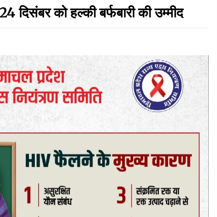
24 दिसंबर को हल्की बर्फबारी की उम्मीद
़
रूपी भावा वन्यजीव अभयारण्य में फिर दिखा जंगलों का
‘खामोश पहरेदार’, दुर्लभ हिमालयन “सीरो” कैमरे में कैद
06/08/2026
ड़क
आपदा के दौरान मीडिया संचार एवं सूचना प्रबंधन पर शिमला
में एक दिवसीय ओरिएंटेशन कार्यशाला आयोजित
06/08/2026
गा
देहरा पुलिस की बड़ी कार्रवाई- 90 लाख नकद और 2
करोड़के सोने के आभूषण बरामद, 7 आरोपी गिरफ्तार
05/08/2026