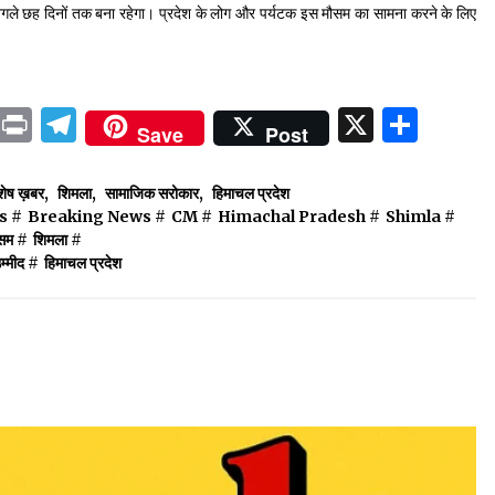
अगले छह दिनों तक बना रहेगा। प्रदेश के लोग और पर्यटक इस मौसम का सामना करने के लिए
ok
sApp
ail
LinkedIn
Print
Telegram
X
Shar
Save
Post
शेष ख़बर
,
शिमला
,
सामाजिक सरोकार
,
हिमाचल प्रदेश
s
#
Breaking News
#
CM
#
Himachal Pradesh
#
Shimla
#
सम
#
शिमला
#
म्मीद
#
हिमाचल प्रदेश