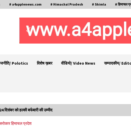
s
# a4applenews.com
# Himachal Pradesh
# Shimla
# हिमाचल प्
ाजनीति/ Polotics
विशेष ख़बर
वीडियो/ Video News
सम्पादकीय/ Edit
4 दिसंबर को हल्की बर्फबारी की उम्मीद
30 बैग की सीमा पर भाजपा का हमला, बोली- कांग्रेस
 सरोकार
हिमाचल प्रदेश
ूद
सरकार ने सेब उत्पादकों की तोड़ी कमर- संदीपनी
07/08/2026