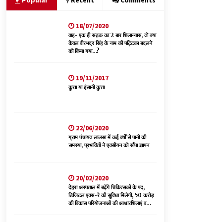
Popular
Recent
Comments
18/07/2020
भ्रष्टाचार से अर्जित संपत्ति जब्त कर गरीबों में बांटेगी
हिमाचल सरकार -CM
वाह- एक ही सड़क का 2 बार शिलान्यास, तो क्या
केवल वीरभद्र सिंह के नाम की पट्टिका बदलने
06/08/2026
को किया गया…?
नेता प्रतिपक्ष जयराम के आरोप निराधार, सबूत हैं तो
19/11/2017
सार्वजनिक करें: नरेश चौहान
कुत्ता या इंसानी कुत्ता
06/08/2026
पिंजौर-बद्दी फोरलेन परियोजना को मिली बड़ी गति,
378.48 करोड़ की लागत से बैलेंस कार्य का अवार्ड जारी :
22/06/2020
हर्ष महाजन
ग्राम पंचायत लालसा में कई वर्षों से पानी की
05/08/2026
समस्या, प्रभावितों ने एक्सीयन को सौंपा ज्ञापन
20/02/2020
देहरा अस्पताल में बढ़ेंगे चिकित्सकों के पद,
डिजिटल एक्स-रे की सुविधा मिलेगी, 50 करोड़
की विकास परियोजनाओं की आधारशिलाएं व
उद्घाटन किए