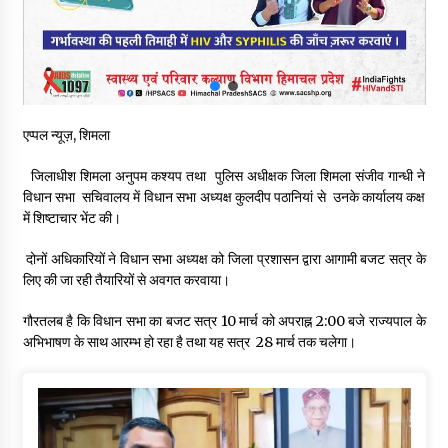
शिक्षा निदेशालय ने जारी किया स्पष्टीकरण
05/08/2026
देहरा पुलिस की बड़ी कार्रवाई- 90 लाख नकद और 2 करोड़के सोने के
आभूषण बरामद, 7 आरोपी गिरफ्तार
05/08/2026
एप्पल न्यूज़, शिमला
जिलाधीश शिमला अनुपम कश्यप तथा पुलिस अधीक्षक जिला शिमला संजीव गान्धी ने
पिंजौर-बद्दी फोरलेन परियोजना को मिली बड़ी गति, 378.48 करोड़ की लागत
से बैलेंस कार्य का अवार्ड जारी : हर्ष महाजन
विधान सभा सचिवालय में विधान सभा अध्यक्ष कुलदीप पठानियां से उनके कार्यालय कक्ष
05/08/2026
में शिष्टाचार भेंट की।
दोनों अधिकारियों ने विधान सभा अध्यक्ष को जिला प्रशासन द्वारा आगामी बजट सत्र के
वन विभाग एवं रेड क्रॉस सोसायटी के संयुक्त तत्वावधान में शूराला में वृक्षारोपण
लिए की जा रही तैयारियों से अवगत करवाया।
अभियान आयोजित
05/08/2026
गौरतलब है कि विधान सभा का बजट सत्र 10 मार्च को अपराह्न 2:00 बजे राज्यपाल के
अभिभाषण के साथ आरम्भ हो रहा है तथा यह सत्र 28 मार्च तक चलेगा।
हिमाचल में प्रतिशोध की राजनीति के खिलाफ भाजपा ने शिमला CM आवास
ओकओवर घेराव में किया शक्ति प्रदर्शन
05/08/2026