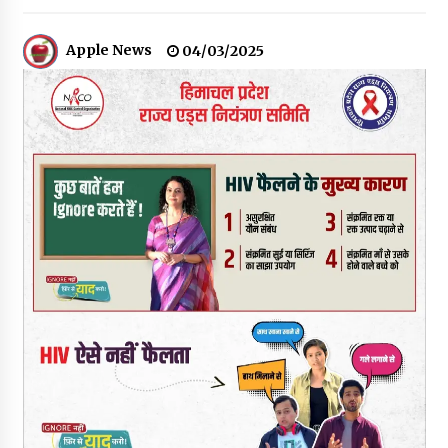
हिमालयन “सीरो” कैमरे में कैद
06/08/2026
Apple News
04/03/2025
भ्रष्टाचार से अर्जित संपत्ति जब्त कर गरीबों में बांटेगी हिमाचल सरकार -CM
06/08/2026
नितिन गडकरी से मिले विक्रमादित्य सिंह, हिमाचल की सड़क परियोजनाओं को
मिली बड़ी सौगात
06/08/2026
आपदा के दौरान मीडिया संचार एवं सूचना प्रबंधन पर शिमला में एक दिवसीय
ओरिएंटेशन कार्यशाला आयोजित
06/08/2026
नेता प्रतिपक्ष जयराम के आरोप निराधार, सबूत हैं तो सार्वजनिक करें: नरेश
चौहान
06/08/2026
बड़ी ख़बर – अनुबंध कर्मचारियों को बैक डेट से नहीं मिलेगा नियमितीकरण,