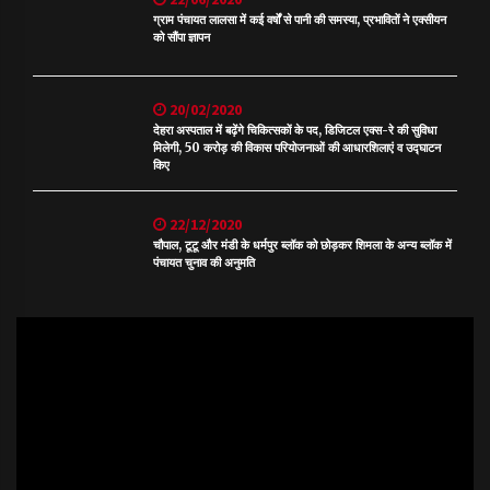
ग्राम पंचायत लालसा में कई वर्षों से पानी की समस्या, प्रभावितों ने एक्सीयन
को सौंपा ज्ञापन
20/02/2020
देहरा अस्पताल में बढ़ेंगे चिकित्सकों के पद, डिजिटल एक्स-रे की सुविधा
मिलेगी, 50 करोड़ की विकास परियोजनाओं की आधारशिलाएं व उद्घाटन
किए
22/12/2020
चौपाल, टूटू और मंडी के धर्मपुर ब्लॉक को छोड़कर शिमला के अन्य ब्लॉक में
पंचायत चुनाव की अनुमति
Video
Player