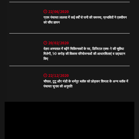
22/06/2020
ग्राम पंचायत लालसा में कई वर्षों से पानी की समस्या, प्रभावितों ने एक्सीयन
को सौंपा ज्ञापन
20/02/2020
देहरा अस्पताल में बढ़ेंगे चिकित्सकों के पद, डिजिटल एक्स-रे की सुविधा
मिलेगी, 50 करोड़ की विकास परियोजनाओं की आधारशिलाएं व उद्घाटन
किए
22/12/2020
चौपाल, टूटू और मंडी के धर्मपुर ब्लॉक को छोड़कर शिमला के अन्य ब्लॉक में
पंचायत चुनाव की अनुमति
Video
Player