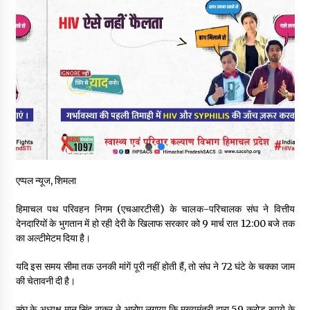
स्वास्थ्य विभाग की खरीद में घोटाले की आशंका, स्वतंत्र जांच की मांग, भाजपा
ने कहा- “हर पैसे का हिसाब जनता को मिले”
05/08/2026
भाजपा का कांग्रेस सरकार पर हमला, प्रतिशोध की राजनीति के खिलाफ कल
शिमला में प्रदर्शन, मानसून सत्र में सरकार को घेरने की तैयारी
04/08/2026
पुलिस कांस्टेबल भर्ती के लिए बड़ी राहत, आयु सीमा में 1 वर्ष की छूट आवेदन की
अंतिम तिथि अब 21 अगस्त
04/08/2026
एप्पल न्यूज, शिमला
हिमाचल सरकार लाएगी नई “स्वास्थ्य बीमा नीति”, गरीब परिवारों के लिए
हिमाचल पथ परिवहन निगम (एचआरटीसी) के चालक-परिचालक संघ ने वित्तीय
उपलब्ध होगी बेहतरीन उपचार सुविधा- CM
देनदारियों के भुगतान में हो रही देरी के खिलाफ सरकार को 9 मार्च रात 12:00 बजे तक
04/08/2026
का अल्टीमेटम दिया है।
यदि इस समय सीमा तक उनकी मांगें पूरी नहीं होती हैं, तो संघ ने 72 घंटे के चक्का जाम
डॉ. परमार की 120वीं जयंती पर मुख्यमंत्री बोले— उनकी नीतियों को धरातल
पर उतारने के लिए सरकार प्रतिबद्ध
की चेतावनी दी है।
04/08/2026
संघ के अध्यक्ष मान सिंह ठाकुर ने आरोप लगाया कि मुख्यमंत्री द्वारा 59 करोड़ रुपये के