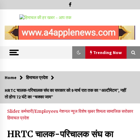
Trending Now
Trending Now
Home
हिमाचल प्रदेश
बड़ी ख़बर – अनुबंध कर्मचारियों को बैक डेट से नहीं मिलेगा नियमितीकरण,
HRTC चालक-परिचालक संघ का सरकार को 9 मार्च रात तक का “अल्टीमेटम”, नहीं
शिक्षा निदेशालय ने जारी किया स्पष्टीकरण
तो होगा 72 घंटे का “चक्का जाम”
05/08/2026
Slider
कर्मचारी/Employees
नेशनल न्यूज
विशेष ख़बर
शिमला
सामाजिक सरोकार
देहरा पुलिस की बड़ी कार्रवाई- 90 लाख नकद और 2 करोड़के सोने के
हिमाचल प्रदेश
आभूषण बरामद, 7 आरोपी गिरफ्तार
05/08/2026
HRTC चालक-परिचालक संघ का