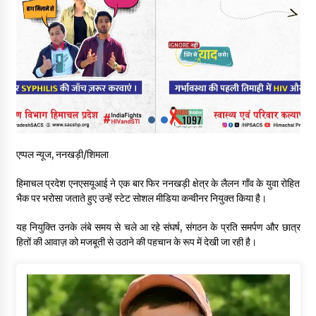
भवन एवं अन्य सन्निर्माण कामगार शीघ्र करवाएं ई-श्रम पोर्टल पर पंजीकरण
05/08/2026
ऊना में PWD का जेई 8 हजार रुपये रिश्वत लेते गिरफ्तार, ठेकेदार का बिल
पास करने के लिए मांगी थी घूस
05/08/2026
स्वास्थ्य विभाग की खरीद में घोटाले की आशंका, स्वतंत्र जांच की मांग, भाजपा
एप्पल न्यूज, ननखड़ी/शिमला
ने कहा- “हर पैसे का हिसाब जनता को मिले”
05/08/2026
हिमाचल प्रदेश एनएसयूआई ने एक बार फिर ननखड़ी क्षेत्र के लैलन गाँव के युवा रोहित
भैक पर भरोसा जताते हुए उन्हें स्टेट सोशल मीडिया कन्वीनर नियुक्त किया है।
भाजपा का कांग्रेस सरकार पर हमला, प्रतिशोध की राजनीति के खिलाफ कल
शिमला में प्रदर्शन, मानसून सत्र में सरकार को घेरने की तैयारी
यह नियुक्ति उनके लंबे समय से चले आ रहे संघर्ष, संगठन के प्रति समर्पण और छात्र
04/08/2026
हितों की आवाज़ को मजबूती से उठाने की पहचान के रूप में देखी जा रही है।
पुलिस कांस्टेबल भर्ती के लिए बड़ी राहत, आयु सीमा में 1 वर्ष की छूट आवेदन की
अंतिम तिथि अब 21 अगस्त
04/08/2026