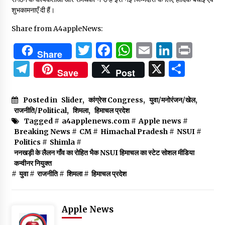
शुभकामनाएँ दी हैं।
Share from A4appleNews:
Twitter
Facebook
WhatsApp
Email
Linked
Prin
Share
Telegram
X
Shar
Save
Post
Posted in
Slider
,
कांग्रेस Congress
,
युवा/मनोरंजन/खेल
,
राजनीति/Political
,
शिमला
,
हिमाचल प्रदेश
Tagged #
a4applenews.com
#
Apple news
#
Breaking News
#
CM
#
Himachal Pradesh
#
NSUI
#
Politics
#
Shimla
#
ननखड़ी के लैलन गाँव का रोहित भैक NSUI हिमाचल का स्टेट सोशल मीडिया
कन्वीनर नियुक्त
#
युवा
#
राजनीति
#
शिमला
#
हिमाचल प्रदेश
Apple News