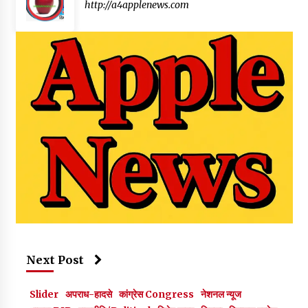
http://a4applenews.com
Next Post
Slider
अपराध-हादसे
कांग्रेस Congress
नेशनल न्यूज