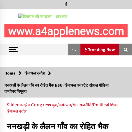
Trending Now
Trending Now
Home
हिमाचल प्रदेश
आपदा के दौरान मीडिया संचार एवं सूचना प्रबंधन पर शिमला में एक दिवसीय
ननखड़ी के लैलन गाँव का रोहित भैक NSUI हिमाचल का स्टेट सोशल मीडिया
ओरिएंटेशन कार्यशाला आयोजित
कन्वीनर नियुक्त
06/08/2026
Slider
कांग्रेस Congress
युवा/मनोरंजन/खेल
राजनीति/Political
शिमला
नेता प्रतिपक्ष जयराम के आरोप निराधार, सबूत हैं तो सार्वजनिक करें: नरेश
हिमाचल प्रदेश
चौहान
06/08/2026
ननखड़ी के लैलन गाँव का रोहित भैक