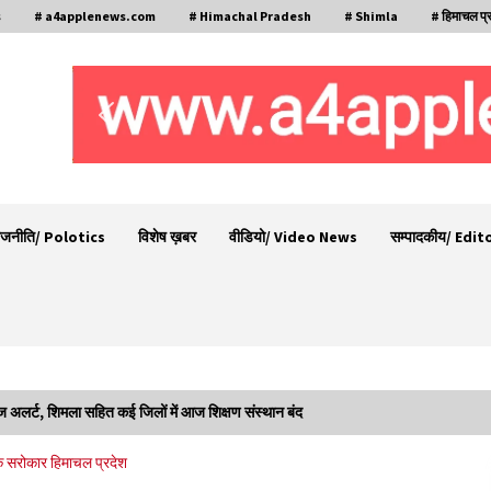
s
# a4applenews.com
# Himachal Pradesh
# Shimla
# हिमाचल प्
ाजनीति/ Polotics
विशेष ख़बर
वीडियो/ Video News
सम्पादकीय/ Edit
ंज अलर्ट, शिमला सहित कई जिलों में आज शिक्षण संस्थान बंद
30 बैग की सीमा पर भाजपा का हमला, बोली- कांग्रेस
क सरोकार
हिमाचल प्रदेश
ूद
सरकार ने सेब उत्पादकों की तोड़ी कमर- संदीपनी
07/08/2026