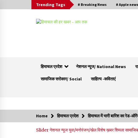
Trending Tags
# Breaking News
# Apple new
हिमाचल प्रदेश
नेशनल न्यूज/ National News
र
सामाजिक सरोकार/ Social
साहित्य -कविताएं
Trending Now
Home
हिमाचल प्रदेश
हिमाचल में भारी बारिश का रेड-ऑरे
वन विभाग के एक हजार खिलाड़ी रामपुर में दिखाएंगे जौहर,
Slider
नेशनल न्यूज
युवा/मनोरंजन/खेल
विशेष ख़बर
शिमला
सामाजि
11 से 13 सितंबर तक आयोजित होगी 27वीं वार्षिक खेलक
प्रतियोगिता