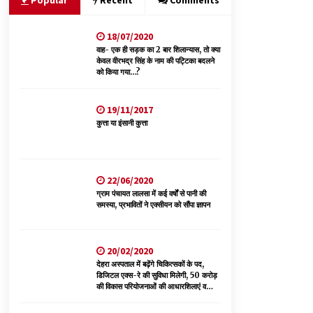
Popular
Recent
Comments
18/07/2020
भ्रष्टाचार से अर्जित संपत्ति जब्त कर गरीबों में बांटेगी
हिमाचल सरकार -CM
वाह- एक ही सड़क का 2 बार शिलान्यास, तो क्या
केवल वीरभद्र सिंह के नाम की पट्टिका बदलने
06/08/2026
को किया गया…?
नेता प्रतिपक्ष जयराम के आरोप निराधार, सबूत हैं तो
19/11/2017
सार्वजनिक करें: नरेश चौहान
कुत्ता या इंसानी कुत्ता
06/08/2026
पिंजौर-बद्दी फोरलेन परियोजना को मिली बड़ी गति,
378.48 करोड़ की लागत से बैलेंस कार्य का अवार्ड जारी :
22/06/2020
हर्ष महाजन
ग्राम पंचायत लालसा में कई वर्षों से पानी की
05/08/2026
समस्या, प्रभावितों ने एक्सीयन को सौंपा ज्ञापन
20/02/2020
देहरा अस्पताल में बढ़ेंगे चिकित्सकों के पद,
डिजिटल एक्स-रे की सुविधा मिलेगी, 50 करोड़
की विकास परियोजनाओं की आधारशिलाएं व
उद्घाटन किए