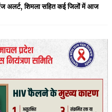
ेंज अलर्ट, शिमला सहित कई जिलों में आज
़
रूपी भावा वन्यजीव अभयारण्य में फिर दिखा जंगलों का
‘खामोश पहरेदार’, दुर्लभ हिमालयन “सीरो” कैमरे में कैद
06/08/2026
ड़क
आपदा के दौरान मीडिया संचार एवं सूचना प्रबंधन पर शिमला
में एक दिवसीय ओरिएंटेशन कार्यशाला आयोजित
06/08/2026
गा
देहरा पुलिस की बड़ी कार्रवाई- 90 लाख नकद और 2
करोड़के सोने के आभूषण बरामद, 7 आरोपी गिरफ्तार
05/08/2026