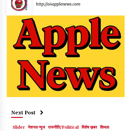
http://a4applenews.com
Next Post
Slider
नेशनल न्यूज
राजनीति/Political
विशेष ख़बर
शिमला