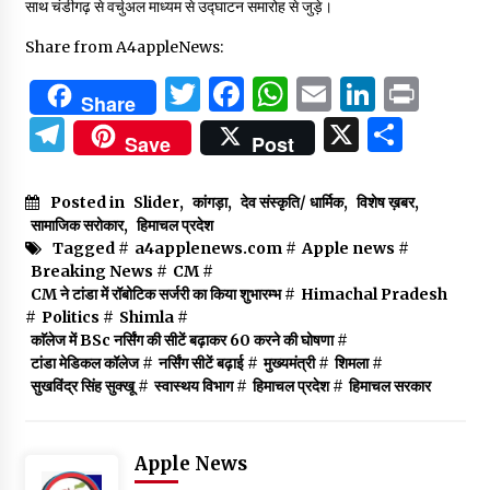
साथ चंडीगढ़ से वर्चुअल माध्यम से उद्घाटन समारोह से जुड़े।
Share from A4appleNews:
Twitter
Facebook
WhatsApp
Email
Linked
Prin
Share
Telegram
X
Shar
Save
Post
Posted in
Slider
,
कांगड़ा
,
देव संस्कृति/ धार्मिक
,
विशेष ख़बर
,
सामाजिक सरोकार
,
हिमाचल प्रदेश
Tagged #
a4applenews.com
#
Apple news
#
Breaking News
#
CM
#
CM ने टांडा में रॉबोटिक सर्जरी का किया शुभारम्भ
#
Himachal Pradesh
#
Politics
#
Shimla
#
काॅलेज में BSc नर्सिंग की सीटें बढ़ाकर 60 करने की घोषणा
#
टांडा मेडिकल कॉलेज
#
नर्सिंग सीटें बढ़ाई
#
मुख्यमंत्री
#
शिमला
#
सुखविंद्र सिंह सुक्खू
#
स्वास्थय विभाग
#
हिमाचल प्रदेश
#
हिमाचल सरकार
Apple News