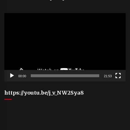
Video
Player
00:00
21:53
https://youtu.be/j_v_NW2Sya8