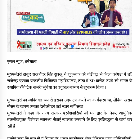
29 मेगावाट पावर प्रोजेक्ट से प्रभावित गांवों को LADA फंड व रोजगार न
मिलने पर राजस्व मंत्री ने जताई नाराजगी
09/08/2026
सुक्खू का गवर्नेंस मॉडल केवल ‘तालाबंदी’ पर आधारित- जयराम ठाकुर
09/08/2026
एप्पल न्यूज़, धर्मशाला
5 किलो अफीम डोडा/पोस्त बरामदगी मामले में कुल्लू सैंज से मुख्य सप्लायर
गिरफ्तार
मुख्यमंत्री ठाकुर सखविंद्र सिंह सुक्खू ने शुक्रवार को चंडीगढ़ से जिला कांगड़ा में डॉ.
09/08/2026
राजेन्द्र प्रसाद राजकीय चिकित्सा महाविद्यालय, टांडा में 30 करोड़ रुपये की लागत से
स्थापित रॉबोटिक सर्जरी सुविधा का वर्चुअल माध्यम से शुभारम्भ किया।
सुधीर शर्मा अपनी बोल-वाणी सुधारें, हिमाचली संस्कृति के अनुरूप करें भाषा का
प्रयोग- राजेश धर्माणी
मुख्यमंत्री का व्यक्तिगत रूप से इसका उद्घाटन करने का कार्यक्रम था, लेकिन खराब
08/08/2026
मौसम के कारण उनका हैलीकॉप्टर वहां उतर नहीं सका।
मुख्यमंत्री ने कहा कि राज्य सरकार प्रदेशवासियों को घर-द्वार के निकट आधुनिक
तकनीकयुक्त विशेषज्ञ स्वास्थ्य सेवाएं उपलब्ध करवाने के लिए प्रतिबद्धता से कार्य कर
हिमाचल सरकार मछुआरों को नावों और मछली पकड़ने के उपकरणों पर डे रही
रही है।
70 से 90% तक सब्सिडी
08/08/2026
उन्होंने कहा कि हाल ही में शिमला के अटल इंस्टीच्यूट ऑफ मेडिकल सुपर स्पेशियलिटी,