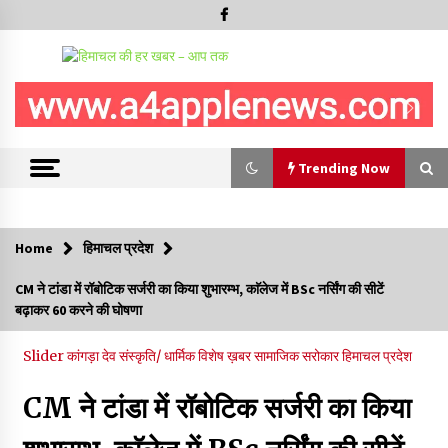
Trending Now
Trending Now
Home
हिमाचल प्रदेश
शिमला जिला परिषद चुनाव में देरी पर CM सुक्खू का जयराम ठाकुर पर अटैक,
CM ने टांडा में रॉबोटिक सर्जरी का किया शुभारम्भ, काॅलेज में BSc नर्सिंग की सीटें
बोले- सदस्यों को बैठक में भेजने के बजाय पंचकूला क्यों ले गए..?
बढ़ाकर 60 करने की घोषणा
10/08/2026
Slider
कांगड़ा
देव संस्कृति/ धार्मिक
विशेष ख़बर
सामाजिक सरोकार
हिमाचल प्रदेश
“अंतरराष्ट्रीय युवा दिवस” पर हिमाचल के लालित कुमार डोगरा करेंगे रूस में
भारत का प्रतिनिधित्व
CM ने टांडा में रॉबोटिक सर्जरी का किया
10/08/2026