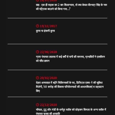
18/07/2020
वाह- एक ही सड़क का 2 बार शिलान्यास, तो क्या केवल वीरभद्र सिंह के नाम
की पट्टिका बदलने को किया गया…?
19/11/2017
कुत्ता या इंसानी कुत्ता
22/06/2020
ग्राम पंचायत लालसा में कई वर्षों से पानी की समस्या, प्रभावितों ने एक्सीयन
को सौंपा ज्ञापन
20/02/2020
देहरा अस्पताल में बढ़ेंगे चिकित्सकों के पद, डिजिटल एक्स-रे की सुविधा
मिलेगी, 50 करोड़ की विकास परियोजनाओं की आधारशिलाएं व उद्घाटन
किए
22/12/2020
चौपाल, टूटू और मंडी के धर्मपुर ब्लॉक को छोड़कर शिमला के अन्य ब्लॉक में
पंचायत चुनाव की अनुमति