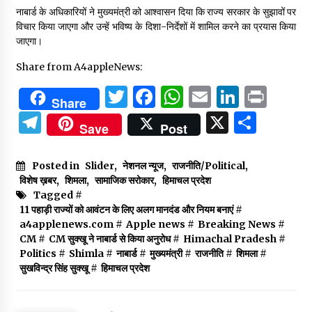
नाबार्ड के अधिकारियों ने मुख्यमंत्री को आश्वासन दिया कि राज्य सरकार के सुझावों पर
विचार किया जाएगा और उन्हें भविष्य के दिशा-निर्देशों में शामिल करने का प्रयास किया
जाएगा।
Share from A4appleNews:
Twitter
Facebook
WhatsApp
Email
Linked
Prin
Share
Telegram
X
Shar
Save
Post
Posted in
Slider
,
नेशनल न्यूज
,
राजनीति/Political
,
विशेष ख़बर
,
शिमला
,
सामाजिक सरोकार
,
हिमाचल प्रदेश
Tagged #
11 पहाड़ी राज्यों को आवंटन के लिए अलग मानदंड और नियम बनाएं
#
a4applenews.com
#
Apple news
#
Breaking News
#
CM
#
CM सुक्खू ने नाबार्ड से किया अनुरोध
#
Himachal Pradesh
#
Politics
#
Shimla
#
नाबार्ड
#
मुख्यमंत्री
#
राजनीति
#
शिमला
#
सुखविन्द्र सिंह सुक्खू
#
हिमाचल प्रदेश