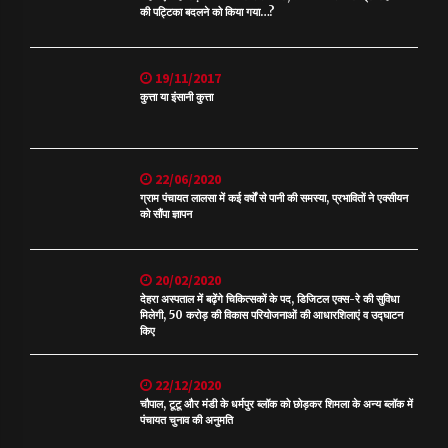
की पट्टिका बदलने को किया गया…?
19/11/2017
कुत्ता या इंसानी कुत्ता
22/06/2020
ग्राम पंचायत लालसा में कई वर्षों से पानी की समस्या, प्रभावितों ने एक्सीयन
को सौंपा ज्ञापन
20/02/2020
देहरा अस्पताल में बढ़ेंगे चिकित्सकों के पद, डिजिटल एक्स-रे की सुविधा
मिलेगी, 50 करोड़ की विकास परियोजनाओं की आधारशिलाएं व उद्घाटन
किए
22/12/2020
चौपाल, टूटू और मंडी के धर्मपुर ब्लॉक को छोड़कर शिमला के अन्य ब्लॉक में
पंचायत चुनाव की अनुमति