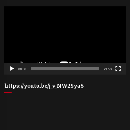
Video
Player
00:00
21:53
https://youtu.be/j_v_NW2Sya8