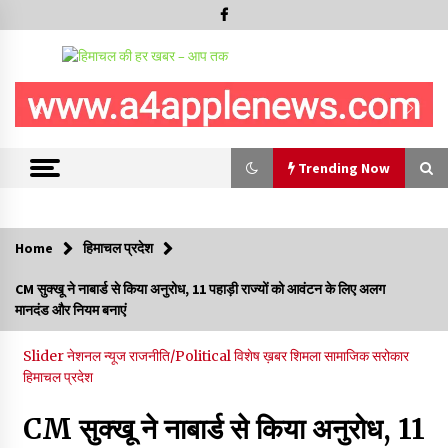
Trending Now
Trending Now
Home
हिमाचल प्रदेश
5 किलो अफीम डोडा/पोस्त बरामदगी मामले में कुल्लू सैंज से मुख्य सप्लायर
CM सुक्खू ने नाबार्ड से किया अनुरोध, 11 पहाड़ी राज्यों को आवंटन के लिए अलग
गिरफ्तार
मानदंड और नियम बनाएं
09/08/2026
Slider
नेशनल न्यूज
राजनीति/Political
विशेष ख़बर
शिमला
सामाजिक सरोकार
सुधीर शर्मा अपनी बोल-वाणी सुधारें, हिमाचली संस्कृति के अनुरूप करें भाषा का
हिमाचल प्रदेश
प्रयोग- राजेश धर्माणी
08/08/2026
CM सुक्खू ने नाबार्ड से किया अनुरोध, 11