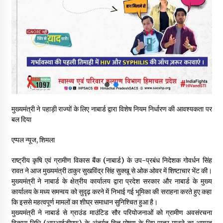
वन विभाग के एक हजार खिलाड़ी रामपुर में दिखाएंगे जौहर, 11 से 13 सितंबर
तक आयोजित होगी 27वीं वार्षिक खेलकूद प्रतियोगिता
07/08/2026
30 बैग की सीमा पर भाजपा का हमला, बोली- कांग्रेस सरकार ने सेब उत्पादकों
की तोड़ी कमर- संदीपनी
07/08/2026
शिमला पुलिस में बड़ी अनुशासनात्मक कार्रवाई, 3 पुलिसकर्मी निलंबित
मुख्यमंत्री ने पहाड़ी राज्यों के लिए नाबार्ड द्वारा विशेष नियम निर्धारण की आवश्यकता पर
07/08/2026
बल दिया
एप्पल न्यूज, शिमला
6 साल में पीएम नरेंद्र मोदी के विदेश दौरों पर 557 करोड़ खर्च, सरकार ने
संसद में दी जानकारी
राष्ट्रीय कृषि एवं ग्रामीण विकास बैंक (नाबार्ड) के उप-प्रबंध निदेशक गोवर्धन सिंह
07/08/2026
रावत ने आज मुख्यमंत्री ठाकुर सुखविंद्र सिंह सुक्खू से ओक ओवर में शिष्टाचार भेंट की।
मुख्यमंत्री ने नाबार्ड के क्षेत्रीय कार्यालय द्वारा प्रदेश सरकार और नाबार्ड के मुख्य
कार्यालय के मध्य समन्वय को सुदृढ़ करने में निभाई गई भूमिका की सराहना करते हुए कहा
रूपी भावा वन्यजीव अभयारण्य में फिर दिखा जंगलों का ‘खामोश पहरेदार’, दुर्लभ
हिमालयन “सीरो” कैमरे में कैद
कि इससे महत्वपूर्ण मामलों का शीघ्र समाधान सुनिश्चित हुआ है।
06/08/2026
मुख्यमंत्री ने नाबार्ड से ग्राउंड माउंटिड सौर परियोजनाओं को ग्रामीण अवसंरचना
विकास निधि (आरआईडीएफ) के अंतर्गत वित्त पोषण के लिए पात्र मानने का आग्रह