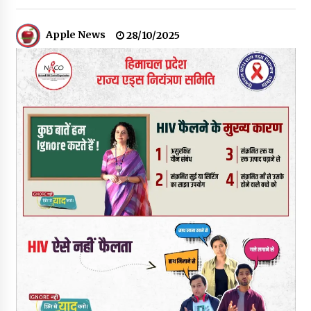
हिमाचल सरकार मछुआरों को नावों और मछली पकड़ने के उपकरणों पर डे रही
70 से 90% तक सब्सिडी
Apple News
28/10/2025
08/08/2026
चंबा के बैरागढ़ में दर्दनाक बस हादसा, 7 की मौत, 11 घायल, राज्यपाल CM व
कुलदीप पठानिया सहित नेताओं ने जताया शोक
08/08/2026
चंबा में बड़ा बस सड़क हादसा, 3 की मौत कई गंभीर घायल, बैरागढ़ से चंबा आ
रही थी निजी बस शर्मा कोच
08/08/2026
चौपाल विधायक पर BDC सदस्य राजेश रढाइक का तीखा हमला, मांगा
इस्तीफा
08/08/2026
हमीरपुर के बड़सर में मनाया जाएगा राज्यस्तरीय स्वतंत्रता दिवस समारोह, CM
सुक्खू करेंगे ध्वजारोहण
07/08/2026