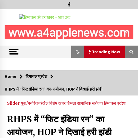
Trending Now
Trending Now
Home
हिमाचल प्रदेश
5 किलो अफीम डोडा/पोस्त बरामदगी मामले में कुल्लू सैंज से मुख्य सप्लायर
RHPS में “फिट इंडिया रन” का आयोजन, HOP ने दिखाई हरी झंडी
गिरफ्तार
09/08/2026
Slider
युवा/मनोरंजन/खेल
विशेष ख़बर
शिमला
सामाजिक सरोकार
हिमाचल प्रदेश
सुधीर शर्मा अपनी बोल-वाणी सुधारें, हिमाचली संस्कृति के अनुरूप करें भाषा का
RHPS में “फिट इंडिया रन” का
प्रयोग- राजेश धर्माणी
08/08/2026
आयोजन, HOP ने दिखाई हरी झंडी