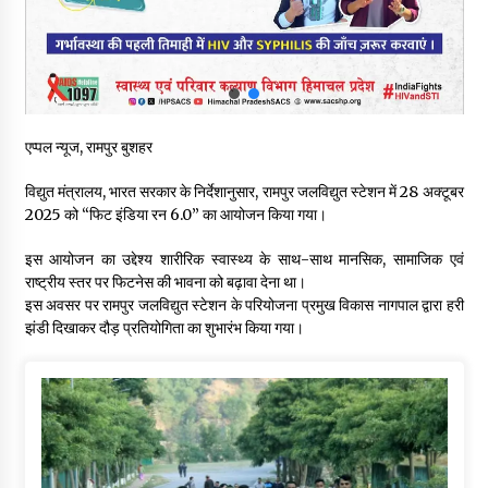
वन विभाग के एक हजार खिलाड़ी रामपुर में दिखाएंगे जौहर, 11 से 13 सितंबर
तक आयोजित होगी 27वीं वार्षिक खेलकूद प्रतियोगिता
07/08/2026
30 बैग की सीमा पर भाजपा का हमला, बोली- कांग्रेस सरकार ने सेब उत्पादकों
की तोड़ी कमर- संदीपनी
एप्पल न्यूज, रामपुर बुशहर
07/08/2026
विद्युत मंत्रालय, भारत सरकार के निर्देशानुसार, रामपुर जलविद्युत स्टेशन में 28 अक्टूबर
2025 को “फिट इंडिया रन 6.0” का आयोजन किया गया।
शिमला पुलिस में बड़ी अनुशासनात्मक कार्रवाई, 3 पुलिसकर्मी निलंबित
07/08/2026
इस आयोजन का उद्देश्य शारीरिक स्वास्थ्य के साथ-साथ मानसिक, सामाजिक एवं
राष्ट्रीय स्तर पर फिटनेस की भावना को बढ़ावा देना था।
इस अवसर पर रामपुर जलविद्युत स्टेशन के परियोजना प्रमुख विकास नागपाल द्वारा हरी
6 साल में पीएम नरेंद्र मोदी के विदेश दौरों पर 557 करोड़ खर्च, सरकार ने
झंडी दिखाकर दौड़ प्रतियोगिता का शुभारंभ किया गया।
संसद में दी जानकारी
07/08/2026
रूपी भावा वन्यजीव अभयारण्य में फिर दिखा जंगलों का ‘खामोश पहरेदार’, दुर्लभ
हिमालयन “सीरो” कैमरे में कैद
06/08/2026