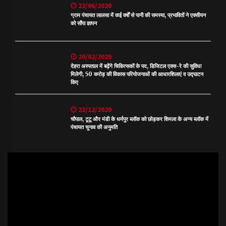
22/06/2020
ग्राम पंचायत लालसा में कई वर्षों से पानी की समस्या, प्रभावितों ने एक्सीयन
को सौंपा ज्ञापन
20/02/2020
देहरा अस्पताल में बढ़ेंगे चिकित्सकों के पद, डिजिटल एक्स-रे की सुविधा
मिलेगी, 50 करोड़ की विकास परियोजनाओं की आधारशिलाएं व उद्घाटन
किए
22/12/2020
चौपाल, टूटू और मंडी के धर्मपुर ब्लॉक को छोड़कर शिमला के अन्य ब्लॉक में
पंचायत चुनाव की अनुमति
Video
Player