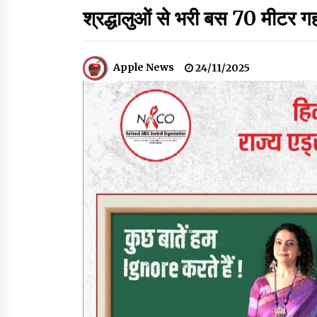
श्रद्धालुओं से भरी बस 70 मीटर ग
हिमाचल सरकार कोल्ड स्टोरेज, फ्रीज-ड्राई यूनिट और
रेफ्रिजरेटेड वैन के लिए देगी 70 % सब्सिडी
09/08/2026
Apple News
24/11/2025
सुक्खू का गवर्नेंस मॉडल केवल ‘तालाबंदी’ पर आधारित-
जयराम ठाकुर
09/08/2026
हिमाचल सरकार मछुआरों को नावों और मछली पकड़ने के
उपकरणों पर डे रही 70 से 90% तक सब्सिडी
08/08/2026