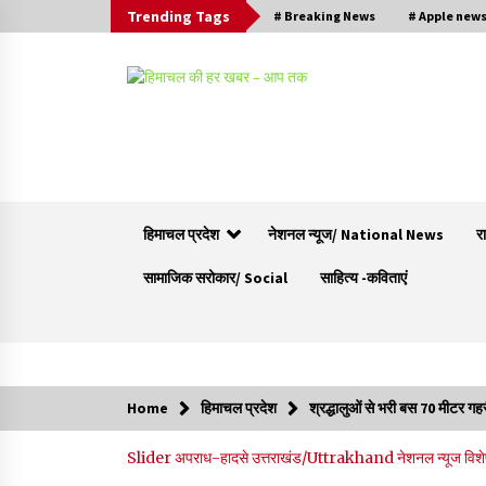
Trending Tags
# Breaking News
# Apple new
हिमाचल प्रदेश
नेशनल न्यूज/ National News
र
सामाजिक सरोकार/ Social
साहित्य -कविताएं
Trending Now
Home
हिमाचल प्रदेश
श्रद्धालुओं से भरी बस 70 मीटर गह
देवता जाख मंदिर रचोली में तीन दिवसीय “सावन मेला” दे
Slider
अपराध-हादसे
उत्तराखंड/Uttrakhand
नेशनल न्यूज
विश
विदाई के साथ सम्पन्न
10/08/2026