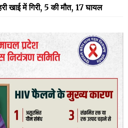
हरी खाई में गिरी, 5 की मौत, 17 घायल
रामपुर नगर परिषद के पिछले 5 वर्षों के कार्यों की होगी
समीक्षा, अनियमितता मिली तो होगी जांच : करण शर्मा
09/08/2026
5 किलो अफीम डोडा/पोस्त बरामदगी मामले में कुल्लू सैंज से
मुख्य सप्लायर गिरफ्तार
09/08/2026
चंबा के बैरागढ़ में दर्दनाक बस हादसा, 7 की मौत, 11 घायल,
राज्यपाल CM व कुलदीप पठानिया सहित नेताओं ने जताया
शोक
08/08/2026