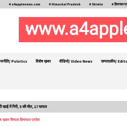
s
# a4applenews.com
# Himachal Pradesh
# Shimla
# हिमाचल प्
ाजनीति/ Polotics
विशेष ख़बर
वीडियो/ Video News
सम्पादकीय/ Edit
री खाई में गिरी, 5 की मौत, 17 घायल
व
निरमंड में 100 मीटर गहरी खाई में गिरी कार, एक की मौत,
ेष ख़बर
शिमला
हिमाचल प्रदेश
एक घायल
10/08/2026