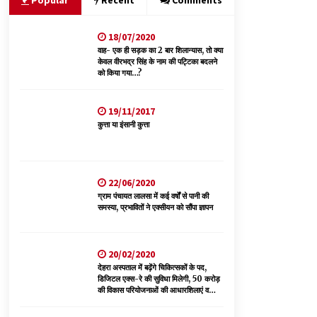
Popular
Recent
Comments
CM
09/08/2026
18/07/2020
29 मेगावाट पावर प्रोजेक्ट से प्रभावित गांवों को LADA
फंड व रोजगार न मिलने पर राजस्व मंत्री ने जताई नाराजगी
वाह- एक ही सड़क का 2 बार शिलान्यास, तो क्या
केवल वीरभद्र सिंह के नाम की पट्टिका बदलने
09/08/2026
को किया गया…?
सुधीर शर्मा अपनी बोल-वाणी सुधारें, हिमाचली संस्कृति के
19/11/2017
अनुरूप करें भाषा का प्रयोग- राजेश धर्माणी
कुत्ता या इंसानी कुत्ता
08/08/2026
चंबा में बड़ा बस सड़क हादसा, 3 की मौत कई गंभीर घायल,
बैरागढ़ से चंबा आ रही थी निजी बस शर्मा कोच
22/06/2020
08/08/2026
ग्राम पंचायत लालसा में कई वर्षों से पानी की
समस्या, प्रभावितों ने एक्सीयन को सौंपा ज्ञापन
20/02/2020
देहरा अस्पताल में बढ़ेंगे चिकित्सकों के पद,
डिजिटल एक्स-रे की सुविधा मिलेगी, 50 करोड़
की विकास परियोजनाओं की आधारशिलाएं व
उद्घाटन किए