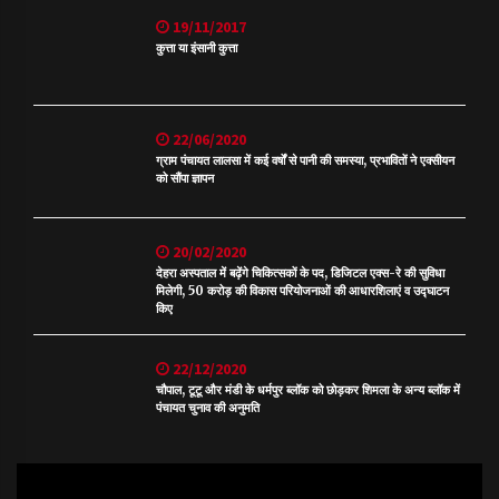
19/11/2017
कुत्ता या इंसानी कुत्ता
22/06/2020
ग्राम पंचायत लालसा में कई वर्षों से पानी की समस्या, प्रभावितों ने एक्सीयन
को सौंपा ज्ञापन
20/02/2020
देहरा अस्पताल में बढ़ेंगे चिकित्सकों के पद, डिजिटल एक्स-रे की सुविधा
मिलेगी, 50 करोड़ की विकास परियोजनाओं की आधारशिलाएं व उद्घाटन
किए
22/12/2020
चौपाल, टूटू और मंडी के धर्मपुर ब्लॉक को छोड़कर शिमला के अन्य ब्लॉक में
पंचायत चुनाव की अनुमति
Video
Player