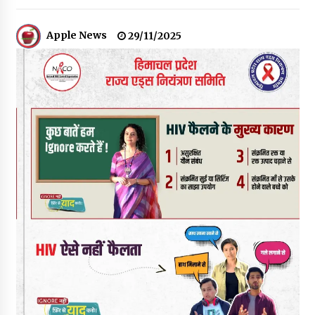
30 बैग की सीमा पर भाजपा का हमला, बोली- कांग्रेस सरकार ने सेब उत्पादकों
की तोड़ी कमर- संदीपनी
Apple News
29/11/2025
07/08/2026
शिमला पुलिस में बड़ी अनुशासनात्मक कार्रवाई, 3 पुलिसकर्मी निलंबित
07/08/2026
6 साल में पीएम नरेंद्र मोदी के विदेश दौरों पर 557 करोड़ खर्च, सरकार ने
संसद में दी जानकारी
07/08/2026
रूपी भावा वन्यजीव अभयारण्य में फिर दिखा जंगलों का ‘खामोश पहरेदार’, दुर्लभ
हिमालयन “सीरो” कैमरे में कैद
06/08/2026
भ्रष्टाचार से अर्जित संपत्ति जब्त कर गरीबों में बांटेगी हिमाचल सरकार -CM
06/08/2026