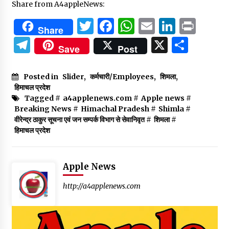
Share from A4appleNews:
Twitter
Facebook
WhatsApp
Email
Linked
Prin
Share
Telegram
X
Shar
Save
Post
Posted in
Slider
,
कर्मचारी/Employees
,
शिमला
,
हिमाचल प्रदेश
Tagged #
a4applenews.com
#
Apple news
#
Breaking News
#
Himachal Pradesh
#
Shimla
#
वीरेन्द्र ठाकुर सूचना एवं जन सम्पर्क विभाग से सेवानिवृत
#
शिमला
#
हिमाचल प्रदेश
Apple News
http://a4applenews.com