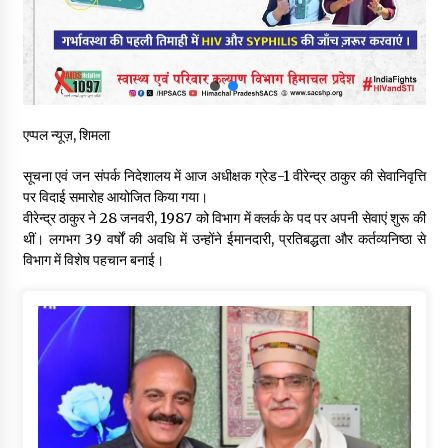
नितिन गडकरी से मिले विक्रमादित्य सिंह, हिमाचल की सड़क परियोजनाओं को
मिली बड़ी सौगात
06/08/2026
आपदा के दौरान मीडिया संचार एवं सूचना प्रबंधन पर शिमला में एक दिवसीय
ओरिएंटेशन कार्यशाला आयोजित
एप्पल न्यूज़, शिमला
06/08/2026
सूचना एवं जन संपर्क निदेशालय में आज अधीक्षक ग्रेड-1 वीरेन्द्र ठाकुर की सेवानिवृत्ति
पर विदाई समारोह आयोजित किया गया।
नेता प्रतिपक्ष जयराम के आरोप निराधार, सबूत हैं तो सार्वजनिक करें: नरेश
वीरेन्द्र ठाकुर ने 28 जनवरी, 1987 को विभाग में क्लर्क के पद पर अपनी सेवाएं शुरू की
चौहान
थीं। लगभग 39 वर्षों की अवधि में उन्होंने ईमानदारी, प्रतिबद्धता और कर्तव्यनिष्ठा से
06/08/2026
विभाग में विशेष पहचान बनाई।
बड़ी ख़बर – अनुबंध कर्मचारियों को बैक डेट से नहीं मिलेगा नियमितीकरण,
शिक्षा निदेशालय ने जारी किया स्पष्टीकरण
05/08/2026
देहरा पुलिस की बड़ी कार्रवाई- 90 लाख नकद और 2 करोड़के सोने के
आभूषण बरामद, 7 आरोपी गिरफ्तार
05/08/2026