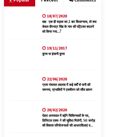
Popular
Recent
Comments
18/07/2020
हिमाचल में प्रतिशोध की राजनीति के खिलाफ भाजपा ने
शिमला CM आवास ओकओवर घेराव में किया शक्ति प्रदर्शन
वाह- एक ही सड़क का 2 बार शिलान्यास, तो क्या
केवल वीरभद्र सिंह के नाम की पट्टिका बदलने
05/08/2026
को किया गया…?
स्वास्थ्य विभाग की खरीद में घोटाले की आशंका, स्वतंत्र
19/11/2017
जांच की मांग, भाजपा ने कहा- “हर पैसे का हिसाब जनता को
कुत्ता या इंसानी कुत्ता
मिले”
05/08/2026
हिमाचल सरकार लाएगी नई “स्वास्थ्य बीमा नीति”, गरीब
22/06/2020
परिवारों के लिए उपलब्ध होगी बेहतरीन उपचार सुविधा- CM
ग्राम पंचायत लालसा में कई वर्षों से पानी की
04/08/2026
समस्या, प्रभावितों ने एक्सीयन को सौंपा ज्ञापन
20/02/2020
देहरा अस्पताल में बढ़ेंगे चिकित्सकों के पद,
डिजिटल एक्स-रे की सुविधा मिलेगी, 50 करोड़
की विकास परियोजनाओं की आधारशिलाएं व
उद्घाटन किए