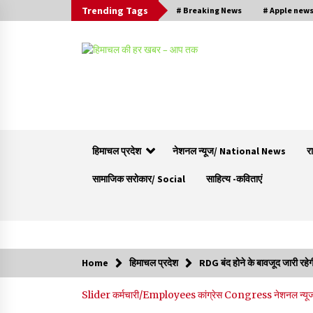
Trending Tags
# Breaking News
# Apple new
हिमाचल प्रदेश
नेशनल न्यूज/ National News
र
सामाजिक सरोकार/ Social
साहित्य -कविताएं
Trending Now
Home
हिमाचल प्रदेश
RDG बंद होने के बावजूद जारी रहे
नेता प्रतिपक्ष जयराम के आरोप निराधार, सबूत हैं तो
Slider
कर्मचारी/Employees
कांग्रेस Congress
नेशनल न्य
सार्वजनिक करें: नरेश चौहान
06/08/2026