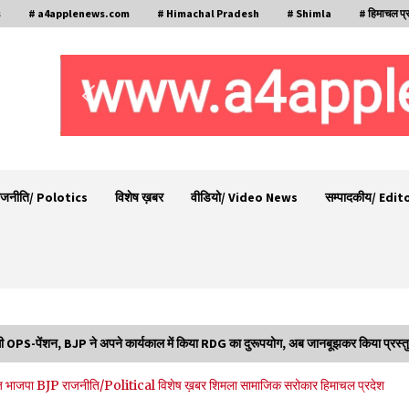
s
# a4applenews.com
# Himachal Pradesh
# Shimla
# हिमाचल प्
ाजनीति/ Polotics
विशेष ख़बर
वीडियो/ Video News
सम्पादकीय/ Edit
गी OPS-पेंशन, BJP ने अपने कार्यकाल में किया RDG का दुरूपयोग, अब जानबूझकर किया प्रस्तु
बड़ी ख़बर – अनुबंध कर्मचारियों को बैक डेट से नहीं मिलेगा
ूज
भाजपा BJP
राजनीति/Political
विशेष ख़बर
शिमला
सामाजिक सरोकार
हिमाचल प्रदेश
नियमितीकरण, शिक्षा निदेशालय ने जारी किया स्पष्टीकरण
05/08/2026