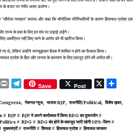
्य के बजट पर गंभीर असर डालेगा।
र का ‘सौतेला व्यवहार’ बताया और कहा कि भौगोलिक परिस्थितियों के कारण हिमाचल प्रदेश एक
े और राज्य के हक के लिए हर मंच पर लड़ाई लड़ेंगे।
ुति के लिए आमंत्रित नहीं किए जाने के आरोप को भी खारिज किया।
जे गए थे, लेकिन उन्होंने जानबूझकर बैठक में शामिल न होने का फैसला किया।
हिमाचल प्रदेश के हित और जनता के कल्याण के लिए एकजुट होने की अपील की।
ok
sApp
ail
LinkedIn
Print
Telegram
X
Shar
Save
Post
ेस Congress
,
नेशनल न्यूज
,
भाजपा BJP
,
राजनीति/Political
,
विशेष ख़बर
,
s
#
BJP
#
BJP ने अपने कार्यकाल में किया RDG का दुरूपयोग
#
Politics
#
RDG
#
RDG बंद होने के बावजूद जारी रहेगी OPS-पेंशन
#
#
मुख्यमंत्री
#
राजनीति
#
शिमला
#
हिमाचल प्रदेश
#
हिमाचल सरकार