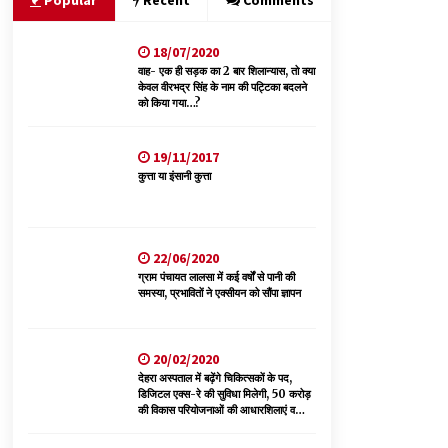
Popular
Recent
Comments
18/07/2020
बड़ी ख़बर – अनुबंध कर्मचारियों को बैक डेट से नहीं मिलेगा
नियमितीकरण, शिक्षा निदेशालय ने जारी किया स्पष्टीकरण
वाह- एक ही सड़क का 2 बार शिलान्यास, तो क्या
केवल वीरभद्र सिंह के नाम की पट्टिका बदलने
05/08/2026
को किया गया…?
वन विभाग एवं रेड क्रॉस सोसायटी के संयुक्त तत्वावधान में
19/11/2017
शूराला में वृक्षारोपण अभियान आयोजित
कुत्ता या इंसानी कुत्ता
05/08/2026
ऊना में PWD का जेई 8 हजार रुपये रिश्वत लेते गिरफ्तार,
ठेकेदार का बिल पास करने के लिए मांगी थी घूस
22/06/2020
05/08/2026
ग्राम पंचायत लालसा में कई वर्षों से पानी की
समस्या, प्रभावितों ने एक्सीयन को सौंपा ज्ञापन
20/02/2020
देहरा अस्पताल में बढ़ेंगे चिकित्सकों के पद,
डिजिटल एक्स-रे की सुविधा मिलेगी, 50 करोड़
की विकास परियोजनाओं की आधारशिलाएं व
उद्घाटन किए