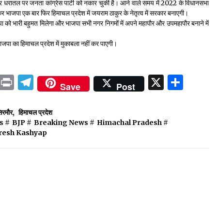
 और धरातल पर जनता कांग्रेस पार्टी को नकार चुकी है। आने वाले समय में 2022 के विधानसभा
कर भाजपा एक बार फिर हिमाचल प्रदेश में जयराम ठाकुर के नेतृत्व में सरकार बनाएगी।
जपा को भारी बहुमत मिलेगा और भाजपा सभी नगर निगमों में अपने महापौर और उपमहापौर बनाने में
स भाजपा का हिमाचल प्रदेश में मुकाबला नहीं कर पाएगी।
ok
sApp
ail
LinkedIn
Print
Telegram
X
Shar
Save
Post
िरमौर
,
हिमाचल प्रदेश
s
#
BJP
#
Breaking News
#
Himachal Pradesh
#
resh Kashyap