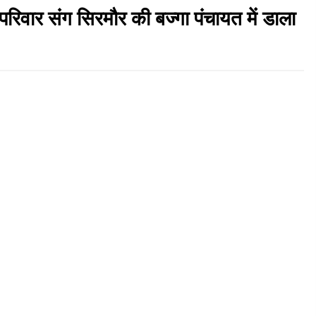
परिवार संग सिरमौर की बज्गा पंचायत में डाला
ला
नेता प्रतिपक्ष जयराम के आरोप निराधार, सबूत हैं तो
सार्वजनिक करें: नरेश चौहान
06/08/2026
पिंजौर-बद्दी फोरलेन परियोजना को मिली बड़ी गति,
378.48 करोड़ की लागत से बैलेंस कार्य का अवार्ड जारी :
हर्ष महाजन
05/08/2026
भवन एवं अन्य सन्निर्माण कामगार शीघ्र करवाएं ई-श्रम
्शन
पोर्टल पर पंजीकरण
05/08/2026