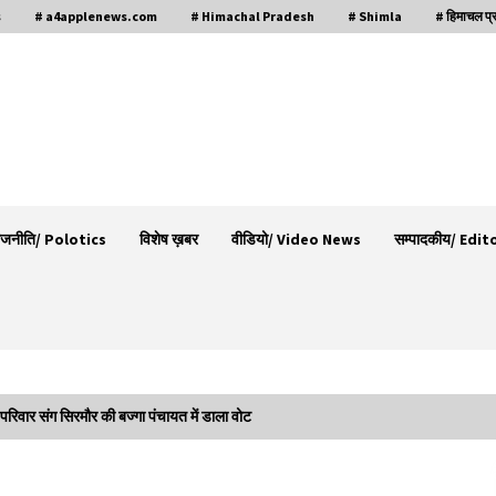
s
# a4applenews.com
# Himachal Pradesh
# Shimla
# हिमाचल प्
ाजनीति/ Polotics
विशेष ख़बर
वीडियो/ Video News
सम्पादकीय/ Edit
परिवार संग सिरमौर की बज्गा पंचायत में डाला वोट
भ्रष्टाचार से अर्जित संपत्ति जब्त कर गरीबों में बांटेगी
हिमाचल सरकार -CM
06/08/2026