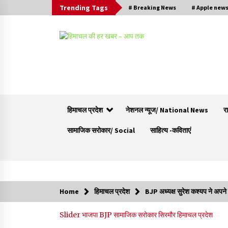
Trending Tags
# Breaking News
# Apple new
हिमाचल प्रदेश
नेशनल न्यूज/ National News
र
सामाजिक सरोकार/ Social
साहित्य -कविताएं
Trending Now
Home
हिमाचल प्रदेश
BJP अध्यक्ष सुरेश कश्यप ने अपने 
रूपी भावा वन्यजीव अभयारण्य में फिर दिखा जंगलों का
Slider
भाजपा BJP
सामाजिक सरोकार
सिरमौर
हिमाचल प्रदेश
‘खामोश पहरेदार’, दुर्लभ हिमालयन “सीरो” कैमरे में कैद
06/08/2026