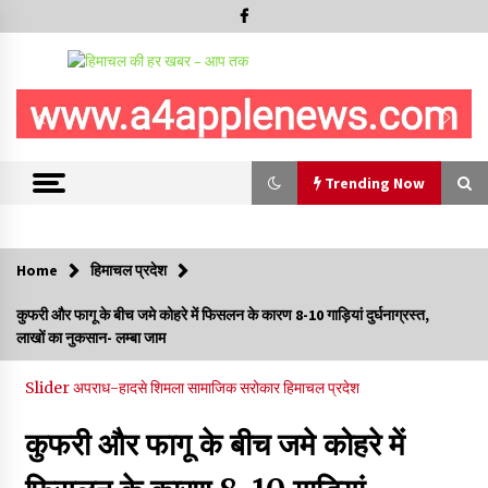
Trending Now
Trending Now
Home
हिमाचल प्रदेश
चंबा में बड़ा बस सड़क हादसा, 3 की मौत कई गंभीर घायल, बैरागढ़ से चंबा आ
कुफरी और फागू के बीच जमे कोहरे में फिसलन के कारण 8-10 गाड़ियां दुर्घनाग्रस्त,
रही थी निजी बस शर्मा कोच
लाखों का नुकसान- लम्बा जाम
08/08/2026
Slider
अपराध-हादसे
शिमला
सामाजिक सरोकार
हिमाचल प्रदेश
चौपाल विधायक पर BDC सदस्य राजेश रढाइक का तीखा हमला, मांगा
इस्तीफा
कुफरी और फागू के बीच जमे कोहरे में
08/08/2026