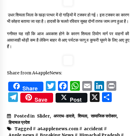
उधर शिमला जिला के खड़ा पत्थर में दो गाड़ियों में टक्कर हो गई। इस टक्कर का कारण
भी कोहरा बताया जा रहा है। हादसों के चलते रविवार सुबह दोनों तरफ जाम लगा हुआ है।
गनीमत यह रही कि आज अवकाश होने के कारण शिमला ठियोग मार्ग पर वाहनों की
आवाजाही थोड़ी कम है लेकिन बाहर से आए पर्यटक फागू व कुफरी घूमने के लिए आए हुए
हैं।
Share from A4appleNews:
Twitter
Facebook
WhatsApp
Email
Linked
Prin
Share
Telegram
X
Shar
Save
Post
Posted in
Slider
,
अपराध-हादसे
,
शिमला
,
सामाजिक सरोकार
,
हिमाचल प्रदेश
Tagged #
a4applenews.com
#
accident
#
Apple news
#
Breaking News
#
Himachal Pradesh
#