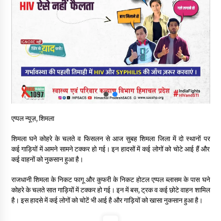
रूपी भावा वन्यजीव अभयारण्य में फिर दिखा जंगलों का ‘खामोश पहरेदार’, दुर्लभ
हिमालयन “सीरो” कैमरे में कैद
06/08/2026
भ्रष्टाचार से अर्जित संपत्ति जब्त कर गरीबों में बांटेगी हिमाचल सरकार -CM
06/08/2026
नितिन गडकरी से मिले विक्रमादित्य सिंह, हिमाचल की सड़क परियोजनाओं को
मिली बड़ी सौगात
एप्पल न्यूज़, शिमला
06/08/2026
शिमला घने कोहरे के चलते व फिसलन से आज सुबह शिमला जिला में दो स्थानों पर
आपदा के दौरान मीडिया संचार एवं सूचना प्रबंधन पर शिमला में एक दिवसीय
कई गाड़ियों में आमने सामने टक्कर हो गई। इन हादसों में कई लोगों को चोटे आई हैं और
ओरिएंटेशन कार्यशाला आयोजित
कई वाहनों को नुकसान हुआ है।
06/08/2026
राजधानी शिमला के निकट फागू और कुफरी के निकट होटल एप्पल ब्लासम के पास घने
कोहरे के चलते सात गाड़ियों में टक्कर हो गई। इन में बस, ट्रक व कई छोटे वाहन शामिल
नेता प्रतिपक्ष जयराम के आरोप निराधार, सबूत हैं तो सार्वजनिक करें: नरेश
चौहान
है। इस हादसे में कई लोगों को चोटें भी आई है और गाड़ियों को खासा नुकसान हुआ है।
06/08/2026