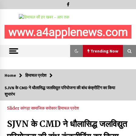
Trending Now
Trending Now
Home
हिमाचल प्रदेश
रामपुर नगर परिषद के पिछले 5 वर्षों के कार्यों की होगी समीक्षा, अनियमितता मिली
SJVN के CMD ने धौलासिद्ध जलविद्युत परियोजना की बांध कंक्रीटिंग का किया
तो होगी जांच : करण शर्मा
शुभारंभ
09/08/2026
Slider
कांगड़ा
सामाजिक सरोकार
हिमाचल प्रदेश
29 मेगावाट पावर प्रोजेक्ट से प्रभावित गांवों को LADA फंड व रोजगार न
मिलने पर राजस्व मंत्री ने जताई नाराजगी
SJVN के CMD ने धौलासिद्ध जलविद्युत
09/08/2026