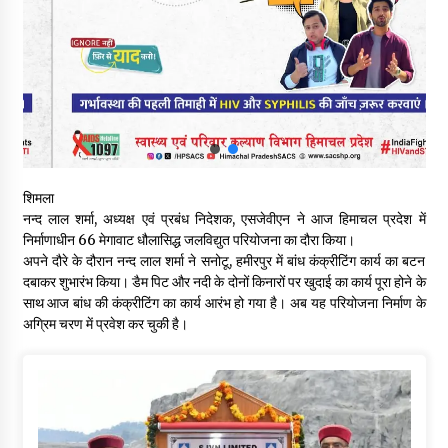
चंबा में बड़ा बस सड़क हादसा, 3 की मौत कई गंभीर घायल, बैरागढ़ से चंबा आ
रही थी निजी बस शर्मा कोच
08/08/2026
चौपाल विधायक पर BDC सदस्य राजेश रढाइक का तीखा हमला, मांगा
इस्तीफा
08/08/2026
शिमला
हमीरपुर के बड़सर में मनाया जाएगा राज्यस्तरीय स्वतंत्रता दिवस समारोह, CM
नन्द लाल शर्मा, अध्यक्ष एवं प्रबंध निदेशक, एसजेवीएन ने आज हिमाचल प्रदेश में
सुक्खू करेंगे ध्वजारोहण
निर्माणाधीन 66 मेगावाट धौलासिद्ध जलविद्युत परियोजना का दौरा किया।
07/08/2026
अपने दौरे के दौरान नन्द लाल शर्मा ने सनोटू, हमीरपुर में बांध कंक्रीटिंग कार्य का बटन
दबाकर शुभारंभ किया। डैम पिट और नदी के दोनों किनारों पर खुदाई का कार्य पूरा होने के
वन विभाग के एक हजार खिलाड़ी रामपुर में दिखाएंगे जौहर, 11 से 13 सितंबर
साथ आज बांध की कंक्रीटिंग का कार्य आरंभ हो गया है। अब यह परियोजना निर्माण के
तक आयोजित होगी 27वीं वार्षिक खेलकूद प्रतियोगिता
अग्रिम चरण में प्रवेश कर चुकी है।
07/08/2026
30 बैग की सीमा पर भाजपा का हमला, बोली- कांग्रेस सरकार ने सेब उत्पादकों
की तोड़ी कमर- संदीपनी
07/08/2026