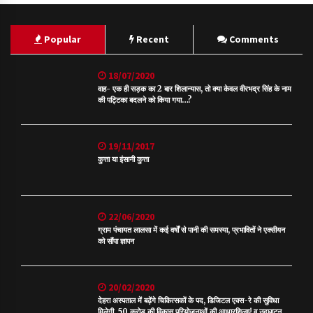
Popular
Recent
Comments
18/07/2020
वाह- एक ही सड़क का 2 बार शिलान्यास, तो क्या केवल वीरभद्र सिंह के नाम
की पट्टिका बदलने को किया गया…?
19/11/2017
कुत्ता या इंसानी कुत्ता
22/06/2020
ग्राम पंचायत लालसा में कई वर्षों से पानी की समस्या, प्रभावितों ने एक्सीयन
को सौंपा ज्ञापन
20/02/2020
देहरा अस्पताल में बढ़ेंगे चिकित्सकों के पद, डिजिटल एक्स-रे की सुविधा
मिलेगी, 50 करोड़ की विकास परियोजनाओं की आधारशिलाएं व उद्घाटन