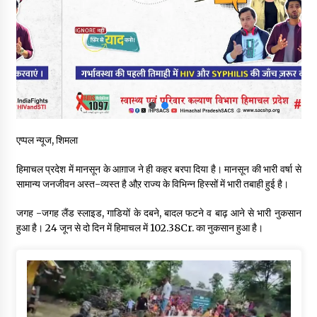
चंबा में बड़ा बस सड़क हादसा, 3 की मौत कई गंभीर घायल, बैरागढ़ से चंबा आ
रही थी निजी बस शर्मा कोच
08/08/2026
चौपाल विधायक पर BDC सदस्य राजेश रढाइक का तीखा हमला, मांगा
इस्तीफा
08/08/2026
एप्पल न्यूज, शिमला
हमीरपुर के बड़सर में मनाया जाएगा राज्यस्तरीय स्वतंत्रता दिवस समारोह, CM
सुक्खू करेंगे ध्वजारोहण
हिमाचल प्रदेश में मानसून के आग़ाज ने ही कहर बरपा दिया है। मानसून की भारी वर्षा से
07/08/2026
सामान्य जनजीवन अस्त-व्यस्त है औऱ राज्य के विभिन्न हिस्सों में भारी तबाही हुई है।
वन विभाग के एक हजार खिलाड़ी रामपुर में दिखाएंगे जौहर, 11 से 13 सितंबर
जगह -जगह लैंड स्लाइड, गाडियों के दबने, बादल फटने व बाढ़ आने से भारी नुकसान
तक आयोजित होगी 27वीं वार्षिक खेलकूद प्रतियोगिता
हुआ है। 24 जून से दो दिन में हिमाचल में 102.38Cr. का नुकसान हुआ है।
07/08/2026
30 बैग की सीमा पर भाजपा का हमला, बोली- कांग्रेस सरकार ने सेब उत्पादकों
की तोड़ी कमर- संदीपनी
07/08/2026