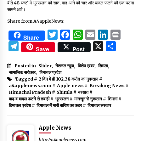
बीते 48 घण्टों में भूस्खलन की सात, बाढ़ आने की चार और बादल फटने की एक घटना
सामने आईं।
Share from A4appleNews:
Twitter
Facebook
WhatsApp
Email
Linked
Prin
Share
Telegram
X
Shar
Save
Post
Posted in
Slider
,
नेशनल न्यूज
,
विशेष ख़बर
,
शिमला
,
सामाजिक सरोकार
,
हिमाचल प्रदेश
Tagged #
2 दिन में ही 102.38 करोड़ का नुकसान
#
a4applenews.com
#
Apple news
#
Breaking News
#
Himachal Pradesh
#
Shimla
#
बरसात
#
बाढ़ व बादल फटने से तबाही
#
भूस्खलन
#
मानसून से नुकसान
#
शिमला
#
हिमाचल प्रदेश
#
हिमाचल में भारी बारिश का कहर
#
हिमाचल सरकार
Apple News
http://a4applenews.com