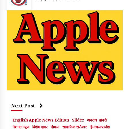
Next Post
English Apple News Edition
Slider
अपराध-हादसे
नेशनल न्यूज
विशेष ख़बर
शिमला
सामाजिक सरोकार
हिमाचल प्रदेश