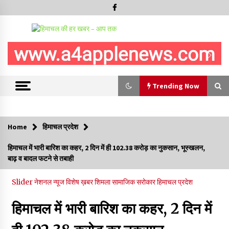
Trending Now
Trending Now
Home
हिमाचल प्रदेश
रामपुर नगर परिषद के पिछले 5 वर्षों के कार्यों की होगी समीक्षा, अनियमितता मिली
हिमाचल में भारी बारिश का कहर, 2 दिन में ही 102.38 करोड़ का नुकसान, भूस्खलन,
तो होगी जांच : करण शर्मा
बाढ़ व बादल फटने से तबाही
09/08/2026
Slider
नेशनल न्यूज
विशेष ख़बर
शिमला
सामाजिक सरोकार
हिमाचल प्रदेश
29 मेगावाट पावर प्रोजेक्ट से प्रभावित गांवों को LADA फंड व रोजगार न
मिलने पर राजस्व मंत्री ने जताई नाराजगी
हिमाचल में भारी बारिश का कहर, 2 दिन में
09/08/2026