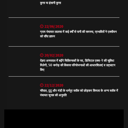
कुत्ता या इंसानी कुत्ता
22/06/2020
ग्राम पंचायत लालसा में कई वर्षों से पानी की समस्या, प्रभावितों ने एक्सीयन
को सौंपा ज्ञापन
20/02/2020
देहरा अस्पताल में बढ़ेंगे चिकित्सकों के पद, डिजिटल एक्स-रे की सुविधा
मिलेगी, 50 करोड़ की विकास परियोजनाओं की आधारशिलाएं व उद्घाटन
किए
22/12/2020
चौपाल, टूटू और मंडी के धर्मपुर ब्लॉक को छोड़कर शिमला के अन्य ब्लॉक में
पंचायत चुनाव की अनुमति
Video
Player