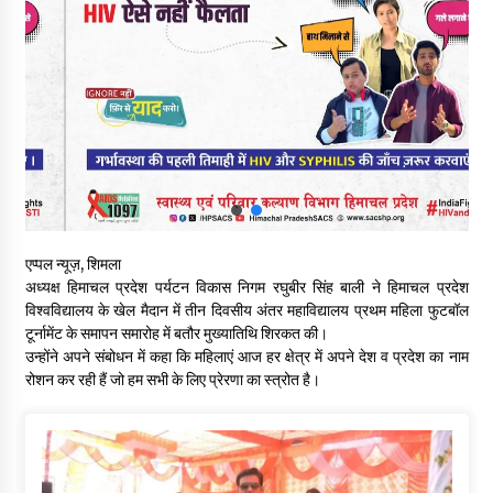
नितिन गडकरी से मिले विक्रमादित्य सिंह, हिमाचल की सड़क परियोजनाओं को
मिली बड़ी सौगात
06/08/2026
आपदा के दौरान मीडिया संचार एवं सूचना प्रबंधन पर शिमला में एक दिवसीय
ओरिएंटेशन कार्यशाला आयोजित
06/08/2026
नेता प्रतिपक्ष जयराम के आरोप निराधार, सबूत हैं तो सार्वजनिक करें: नरेश
चौहान
एप्पल न्यूज़, शिमला
06/08/2026
अध्यक्ष हिमाचल प्रदेश पर्यटन विकास निगम रघुबीर सिंह बाली ने हिमाचल प्रदेश
विश्वविद्यालय के खेल मैदान में तीन दिवसीय अंतर महाविद्यालय प्रथम महिला फुटबॉल
बड़ी ख़बर – अनुबंध कर्मचारियों को बैक डेट से नहीं मिलेगा नियमितीकरण,
टूर्नामेंट के समापन समारोह में बतौर मुख्यातिथि शिरकत की।
शिक्षा निदेशालय ने जारी किया स्पष्टीकरण
उन्होंने अपने संबोधन में कहा कि महिलाएं आज हर क्षेत्र में अपने देश व प्रदेश का नाम
05/08/2026
रोशन कर रही हैं जो हम सभी के लिए प्रेरणा का स्त्रोत है।
देहरा पुलिस की बड़ी कार्रवाई- 90 लाख नकद और 2 करोड़के सोने के
आभूषण बरामद, 7 आरोपी गिरफ्तार
05/08/2026