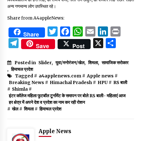
अन्य गणमान्य लोग उपस्थित रहे।
Share from A4appleNews:
Twitter
Facebook
WhatsApp
Email
Linked
Prin
Share
Telegram
X
Shar
Save
Post
Posted in
Slider
,
युवा/मनोरंजन/खेल
,
शिमला
,
सामाजिक सरोकार
,
हिमाचल प्रदेश
Tagged #
a4applenews.com
#
Apple news
#
Breaking News
#
Himachal Pradesh
#
HPU
#
RS बाली
#
Shimla
#
इंटर कॉलेज महिला फुटबॉल टूर्नामेंट के समापन पर बोले RS बाली- महिलाएं आज
हर क्षेत्र में अपने देश व प्रदेश का नाम कर रही रोशन
#
खेल
#
शिमला
#
हिमाचल प्रदेश
Apple News