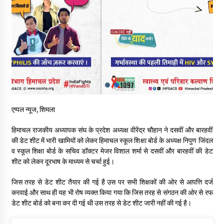
5 किलो अफीम डोडा/पोस्त बरामदगी मामले में कुल्लू सैंज से मुख्य सप्लायर
गिरफ्तार
09/08/2026
सुधीर शर्मा अपनी बोल-वाणी सुधारें, हिमाचली संस्कृति के अनुरूप करें भाषा का
प्रयोग- राजेश धर्माणी
08/08/2026
हिमाचल सरकार मछुआरों को नावों और मछली पकड़ने के उपकरणों पर डे रही
एप्पल न्यूज, शिमला
70 से 90% तक सब्सिडी
08/08/2026
हिमाचल राजकीय अध्यापक संघ के प्रदेश अध्यक्ष वीरेंद्र चौहान ने दसवीं और बारहवीं
की डेट शीट में भारी खामियों को लेकर हिमाचल स्कूल शिक्षा बोर्ड के अध्यक्ष निपुण जिंदल
चंबा के बैरागढ़ में दर्दनाक बस हादसा, 7 की मौत, 11 घायल, राज्यपाल CM व
व स्कूल शिक्षा बोर्ड के सचिव डॉक्टर मेजर विशाल शर्मा से दसवीं और बारहवीं की डेट
कुलदीप पठानिया सहित नेताओं ने जताया शोक
शीट को लेकर दूरभाष के माध्यम से चर्चा हुई।
08/08/2026
जिस तरह से डेट शीट तैयार की गई है उस पर सभी शिक्षकों की ओर से आपत्ति दर्ज
करवाई और साथ ही यह भी रोष व्यक्त किया गया कि जिस तरह से संगठन की ओर से रफ
चंबा में बड़ा बस सड़क हादसा, 3 की मौत कई गंभीर घायल, बैरागढ़ से चंबा आ
डेट शीट बोर्ड को बना कर दी गई थी उस तरह से डेट शीट जारी नहीं की गई है।
रही थी निजी बस शर्मा कोच
08/08/2026