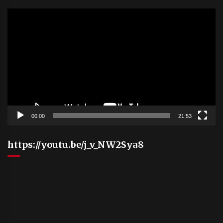
Video
Player
00:00
21:53
https://youtu.be/j_v_NW2Sya8