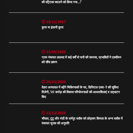
की पट्टिका बदलने को किया गया…?
19/11/2017
कुत्ता या इंसानी कुत्ता
22/06/2020
ग्राम पंचायत लालसा में कई वर्षों से पानी की समस्या, प्रभावितों ने एक्सीयन
को सौंपा ज्ञापन
20/02/2020
देहरा अस्पताल में बढ़ेंगे चिकित्सकों के पद, डिजिटल एक्स-रे की सुविधा
मिलेगी, 50 करोड़ की विकास परियोजनाओं की आधारशिलाएं व उद्घाटन
किए
22/12/2020
चौपाल, टूटू और मंडी के धर्मपुर ब्लॉक को छोड़कर शिमला के अन्य ब्लॉक में
पंचायत चुनाव की अनुमति