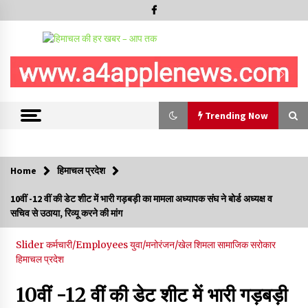
Trending Now
Trending Now
Home
हिमाचल प्रदेश
देवता जाख मंदिर रचोली में तीन दिवसीय “सावन मेला” देव विदाई के साथ
10वीं -12 वीं की डेट शीट में भारी गड़बड़ी का मामला अध्यापक संघ ने बोर्ड अध्यक्ष व
सम्पन्न
सचिव से उठाया, रिव्यू करने की मांग
10/08/2026
Slider
कर्मचारी/Employees
युवा/मनोरंजन/खेल
शिमला
सामाजिक सरोकार
निरमंड में 100 मीटर गहरी खाई में गिरी कार, एक की मौत, एक घायल
हिमाचल प्रदेश
10/08/2026
10वीं -12 वीं की डेट शीट में भारी गड़बड़ी