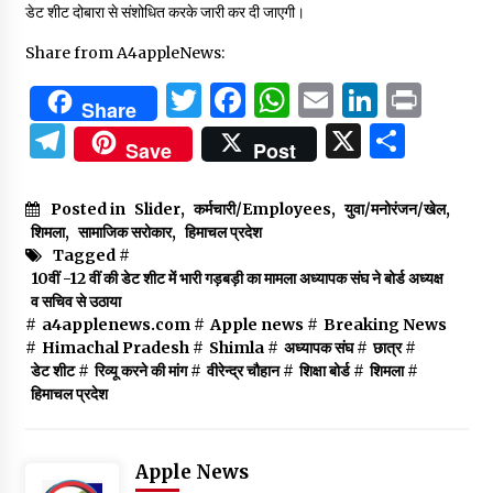
डेट शीट दोबारा से संशोधित करके जारी कर दी जाएगी।
Share from A4appleNews:
Twitter
Facebook
WhatsApp
Email
Linked
Prin
Share
Telegram
X
Shar
Save
Post
Posted in
Slider
,
कर्मचारी/Employees
,
युवा/मनोरंजन/खेल
,
शिमला
,
सामाजिक सरोकार
,
हिमाचल प्रदेश
Tagged #
10वीं -12 वीं की डेट शीट में भारी गड़बड़ी का मामला अध्यापक संघ ने बोर्ड अध्यक्ष
व सचिव से उठाया
#
a4applenews.com
#
Apple news
#
Breaking News
#
Himachal Pradesh
#
Shimla
#
अध्यापक संघ
#
छात्र
#
डेट शीट
#
रिव्यू करने की मांग
#
वीरेन्द्र चौहान
#
शिक्षा बोर्ड
#
शिमला
#
हिमाचल प्रदेश
Apple News