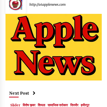
http://a4applenews.com
Next Post
Slider
विशेष ख़बर
शिमला
सामाजिक सरोकार
सिरमौर
हमीरपुर