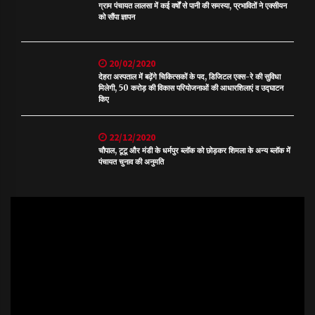
ग्राम पंचायत लालसा में कई वर्षों से पानी की समस्या, प्रभावितों ने एक्सीयन
को सौंपा ज्ञापन
20/02/2020
देहरा अस्पताल में बढ़ेंगे चिकित्सकों के पद, डिजिटल एक्स-रे की सुविधा
मिलेगी, 50 करोड़ की विकास परियोजनाओं की आधारशिलाएं व उद्घाटन
किए
22/12/2020
चौपाल, टूटू और मंडी के धर्मपुर ब्लॉक को छोड़कर शिमला के अन्य ब्लॉक में
पंचायत चुनाव की अनुमति
Video
Player