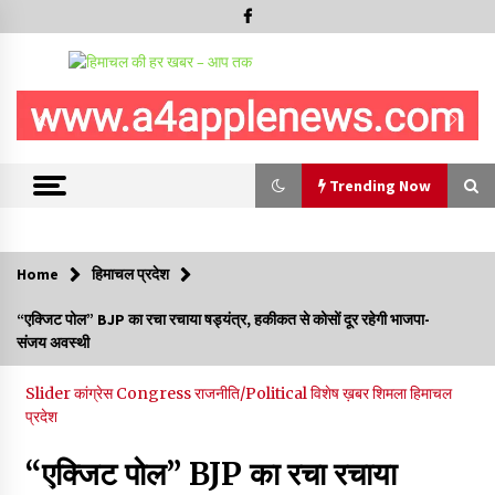
Trending Now
Trending Now
Home
हिमाचल प्रदेश
5 किलो अफीम डोडा/पोस्त बरामदगी मामले में कुल्लू सैंज से मुख्य सप्लायर
“एक्जिट पोल” BJP का रचा रचाया षड्यंत्र, हकीकत से कोसों दूर रहेगी भाजपा-
गिरफ्तार
संजय अवस्थी
09/08/2026
Slider
कांग्रेस Congress
राजनीति/Political
विशेष ख़बर
शिमला
हिमाचल
सुधीर शर्मा अपनी बोल-वाणी सुधारें, हिमाचली संस्कृति के अनुरूप करें भाषा का
प्रदेश
प्रयोग- राजेश धर्माणी
08/08/2026
“एक्जिट पोल” BJP का रचा रचाया