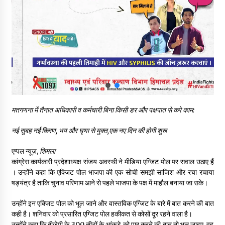
वन विभाग के एक हजार खिलाड़ी रामपुर में दिखाएंगे जौहर, 11 से 13 सितंबर
तक आयोजित होगी 27वीं वार्षिक खेलकूद प्रतियोगिता
07/08/2026
30 बैग की सीमा पर भाजपा का हमला, बोली- कांग्रेस सरकार ने सेब उत्पादकों
की तोड़ी कमर- संदीपनी
07/08/2026
शिमला पुलिस में बड़ी अनुशासनात्मक कार्रवाई, 3 पुलिसकर्मी निलंबित
07/08/2026
मतगणना में तैनात अधिकारी व कर्मचारी बिना किसी डर और पक्षपात से करे काम:
नई सुबह नई किरण, भय और घृणा से मुक्त,एक नए दिन की होगी शुरू
6 साल में पीएम नरेंद्र मोदी के विदेश दौरों पर 557 करोड़ खर्च, सरकार ने
संसद में दी जानकारी
एप्पल न्यूज़,
शिमला
07/08/2026
कांग्रेस कार्यकारी प्रदेशाध्यक्ष संजय अवस्थी ने मीडिया एग्जिट पोल पर सवाल उठाए हैं
। उन्होंने कहा कि एक्जिट पोल भाजपा की एक सोची समझी साजिश और रचा रचाया
षड्यंत्र है ताकि चुनाव परिणाम आने से पहले भाजपा के पक्ष में माहौल बनाया जा सके।
रूपी भावा वन्यजीव अभयारण्य में फिर दिखा जंगलों का ‘खामोश पहरेदार’, दुर्लभ
हिमालयन “सीरो” कैमरे में कैद
उन्होंने इन एक्जिट पोल को भूल जाने और वास्तविक एग्जिट के बारे में बात करने की बात
06/08/2026
कही है। शनिवार को प्रसारित एग्जिट पोल हकीकत से कोसों दूर रहने वाला है।
उन्होंने कहा कि बीजेपी के 300 सीटों के आंकड़े को पार करने की बात तो भूल जाइए, वह