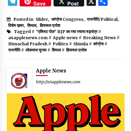
Telegram
X
Shar
Save
Post
Posted in
Slider
,
कांग्रेस Congress
,
राजनीति/Political
,
विशेष ख़बर
,
शिमला
,
हिमाचल प्रदेश
Tagged #
"एक्जिट पोल" BJP का रचा रचाया षड्यंत्र
#
a4applenews.com
#
Apple news
#
Breaking News
#
Himachal Pradesh
#
Politics
#
Shimla
#
कांग्रेस
#
राजनीति
#
लोकसभा चुनाव
#
शिमला
#
हिमाचल प्रदेश
Apple News
http://a4applenews.com