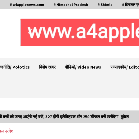
s
# a4applenews.com
# Himachal Pradesh
# Shimla
# हिमाचल प्
ाजनीति/ Polotics
विशेष ख़बर
वीडियो/ Video News
सम्पादकीय/ Edit
नी बसों की जगह आएंगी नई बसें, 327 होंगी इलेक्ट्रिक और 250 डीजल बसें खरीदेगा- मुकेश
गा
देहरा पुलिस की बड़ी कार्रवाई- 90 लाख नकद और 2
चल प्रदेश
करोड़के सोने के आभूषण बरामद, 7 आरोपी गिरफ्तार
05/08/2026