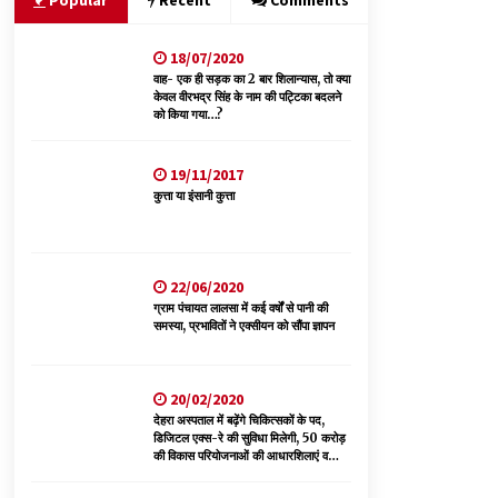
Popular
Recent
Comments
05/08/2026
18/07/2020
भवन एवं अन्य सन्निर्माण कामगार शीघ्र करवाएं ई-श्रम
पोर्टल पर पंजीकरण
वाह- एक ही सड़क का 2 बार शिलान्यास, तो क्या
केवल वीरभद्र सिंह के नाम की पट्टिका बदलने
05/08/2026
को किया गया…?
भाजपा का कांग्रेस सरकार पर हमला, प्रतिशोध की राजनीति
19/11/2017
के खिलाफ कल शिमला में प्रदर्शन, मानसून सत्र में सरकार
कुत्ता या इंसानी कुत्ता
को घेरने की तैयारी
04/08/2026
डॉ. परमार की 120वीं जयंती पर मुख्यमंत्री बोले— उनकी
22/06/2020
नीतियों को धरातल पर उतारने के लिए सरकार प्रतिबद्ध
ग्राम पंचायत लालसा में कई वर्षों से पानी की
04/08/2026
समस्या, प्रभावितों ने एक्सीयन को सौंपा ज्ञापन
20/02/2020
देहरा अस्पताल में बढ़ेंगे चिकित्सकों के पद,
डिजिटल एक्स-रे की सुविधा मिलेगी, 50 करोड़
की विकास परियोजनाओं की आधारशिलाएं व
उद्घाटन किए