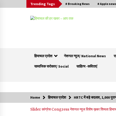
Trending Tags
# Breaking News
# Apple new
हिमाचल प्रदेश
नेशनल न्यूज/ National News
र
सामाजिक सरोकार/ Social
साहित्य -कविताएं
Trending Now
Home
हिमाचल प्रदेश
HRTC में बड़े बदलाव, 1,000 पुरा
बड़ी ख़बर – अनुबंध कर्मचारियों को बैक डेट से नहीं मिले
Slider
कांग्रेस Congress
नेशनल न्यूज
विशेष ख़बर
शिमला
हिमा
नियमितीकरण, शिक्षा निदेशालय ने जारी किया स्पष्टीकरण
05/08/2026