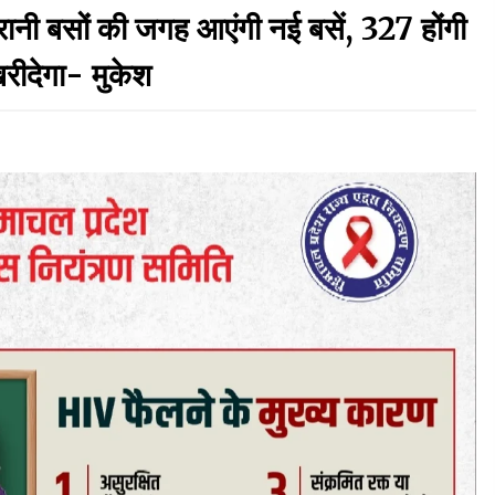
ानी बसों की जगह आएंगी नई बसें, 327 होंगी
हिमाचल में प्रतिशोध की राजनीति के खिलाफ भाजपा ने
रीदेगा- मुकेश
शिमला CM आवास ओकओवर घेराव में किया शक्ति प्रदर्शन
05/08/2026
र,
स्वास्थ्य विभाग की खरीद में घोटाले की आशंका, स्वतंत्र
जांच की मांग, भाजपा ने कहा- “हर पैसे का हिसाब जनता को
मिले”
05/08/2026
ष
हिमाचल सरकार लाएगी नई “स्वास्थ्य बीमा नीति”, गरीब
परिवारों के लिए उपलब्ध होगी बेहतरीन उपचार सुविधा- CM
04/08/2026