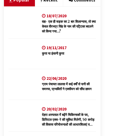
Popular
Recent
Comments
18/07/2020
रूपी भावा वन्यजीव अभयारण्य में फिर दिखा जंगलों का
‘खामोश पहरेदार’, दुर्लभ हिमालयन “सीरो” कैमरे में कैद
वाह- एक ही सड़क का 2 बार शिलान्यास, तो क्या
केवल वीरभद्र सिंह के नाम की पट्टिका बदलने
06/08/2026
को किया गया…?
आपदा के दौरान मीडिया संचार एवं सूचना प्रबंधन पर शिमला
19/11/2017
में एक दिवसीय ओरिएंटेशन कार्यशाला आयोजित
कुत्ता या इंसानी कुत्ता
06/08/2026
देहरा पुलिस की बड़ी कार्रवाई- 90 लाख नकद और 2
करोड़के सोने के आभूषण बरामद, 7 आरोपी गिरफ्तार
22/06/2020
05/08/2026
ग्राम पंचायत लालसा में कई वर्षों से पानी की
समस्या, प्रभावितों ने एक्सीयन को सौंपा ज्ञापन
20/02/2020
देहरा अस्पताल में बढ़ेंगे चिकित्सकों के पद,
डिजिटल एक्स-रे की सुविधा मिलेगी, 50 करोड़
की विकास परियोजनाओं की आधारशिलाएं व
उद्घाटन किए