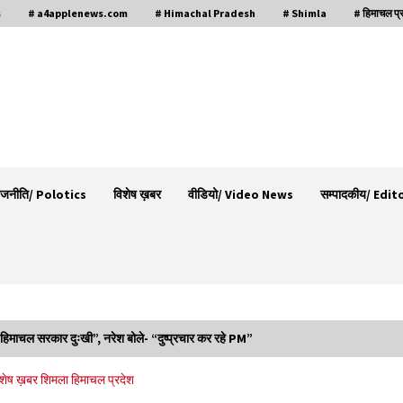
s
# a4applenews.com
# Himachal Pradesh
# Shimla
# हिमाचल प्
ाजनीति/ Polotics
विशेष ख़बर
वीडियो/ Video News
सम्पादकीय/ Edit
हिमाचल सरकार दुःखी”, नरेश बोले- “दुष्प्रचार कर रहे PM”
वन विभाग के एक हजार खिलाड़ी रामपुर में दिखाएंगे जौहर,
िशेष ख़बर
शिमला
हिमाचल प्रदेश
11 से 13 सितंबर तक आयोजित होगी 27वीं वार्षिक खेलकूद
प्रतियोगिता