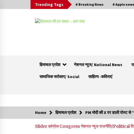
Trending Tags
# Breaking News
# Apple new
हिमाचल प्रदेश
नेशनल न्यूज/ National News
र
सामाजिक सरोकार/ Social
साहित्य -कविताएं
Trending Now
Home
हिमाचल प्रदेश
PM मोदी की X पर डाली पोस्ट से “
हमीरपुर के बड़सर में मनाया जाएगा राज्यस्तरीय स्वतंत्रता
Slider
कांग्रेस Congress
नेशनल न्यूज
राजनीति/Political
व
दिवस समारोह, CM सुक्खू करेंगे ध्वजारोहण
07/08/2026