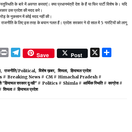
्तुस्थिति के बारे में अवगत करवाएं। क्या प्रधानमंत्री देश के हैं या फिर पार्टी विशेष के। यदि
र सरकार उस प्रदेश की मदद करे।
ोड़ के नुकसान में कोई मदद नहीं की।
 राजनीति के लिए इस तरह के बयान गलत हैं। प्रदेश सरकार ने दो साल में 5 गारंटियों को लागू
ok
sApp
ail
LinkedIn
Print
Telegram
X
Shar
Save
Post
ज
,
राजनीति/Political
,
विशेष ख़बर
,
शिमला
,
हिमाचल प्रदेश
s
#
Breaking News
#
CM
#
Himachal Pradesh
#
से "हिमाचल सरकार दुःखी"
#
Politics
#
Shimla
#
आर्थिक स्थिति
#
काग्रेस
#
#
शिमला
#
हिमाचल प्रदेश