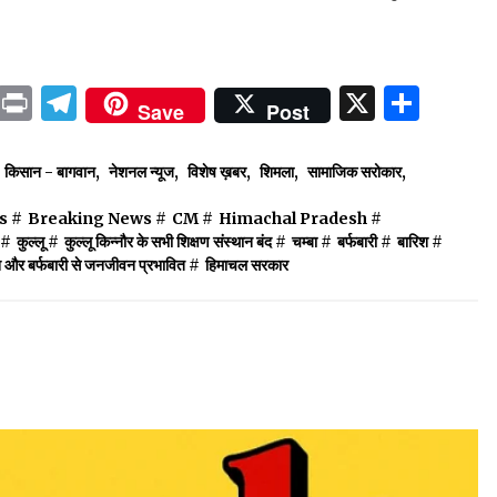
ok
sApp
ail
LinkedIn
Print
Telegram
X
Shar
Save
Post
किसान - बागवान
,
नेशनल न्यूज
,
विशेष ख़बर
,
शिमला
,
सामाजिक सरोकार
,
s
#
Breaking News
#
CM
#
Himachal Pradesh
#
#
कुल्लू
#
कुल्लू किन्नौर के सभी शिक्षण संस्थान बंद
#
चम्बा
#
बर्फबारी
#
बारिश
#
िश और बर्फबारी से जनजीवन प्रभावित
#
हिमाचल सरकार