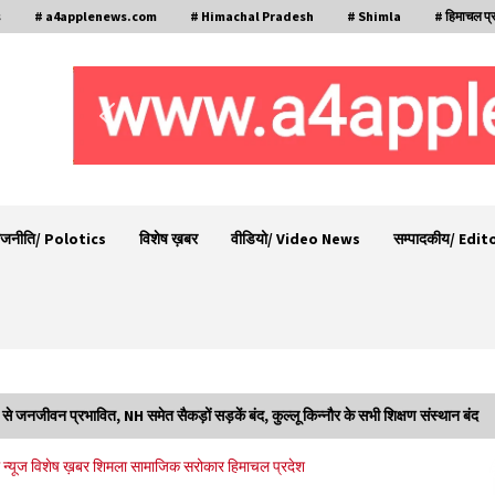
s
# a4applenews.com
# Himachal Pradesh
# Shimla
# हिमाचल प्
ाजनीति/ Polotics
विशेष ख़बर
वीडियो/ Video News
सम्पादकीय/ Edit
 से जनजीवन प्रभावित, NH समेत सैकड़ों सड़कें बंद, कुल्लू किन्नौर के सभी शिक्षण संस्थान बंद
शिमला पुलिस में बड़ी अनुशासनात्मक कार्रवाई, 3 पुलिसकर्मी
न्यूज
विशेष ख़बर
शिमला
सामाजिक सरोकार
हिमाचल प्रदेश
निलंबित
07/08/2026