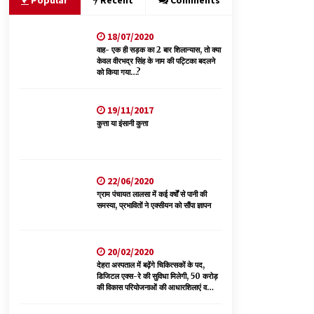
Popular
Recent
Comments
18/07/2020
नितिन गडकरी से मिले विक्रमादित्य सिंह, हिमाचल की सड़क
परियोजनाओं को मिली बड़ी सौगात
वाह- एक ही सड़क का 2 बार शिलान्यास, तो क्या
केवल वीरभद्र सिंह के नाम की पट्टिका बदलने
06/08/2026
को किया गया…?
बड़ी ख़बर – अनुबंध कर्मचारियों को बैक डेट से नहीं मिलेगा
19/11/2017
नियमितीकरण, शिक्षा निदेशालय ने जारी किया स्पष्टीकरण
कुत्ता या इंसानी कुत्ता
05/08/2026
वन विभाग एवं रेड क्रॉस सोसायटी के संयुक्त तत्वावधान में
शूराला में वृक्षारोपण अभियान आयोजित
22/06/2020
05/08/2026
ग्राम पंचायत लालसा में कई वर्षों से पानी की
समस्या, प्रभावितों ने एक्सीयन को सौंपा ज्ञापन
20/02/2020
देहरा अस्पताल में बढ़ेंगे चिकित्सकों के पद,
डिजिटल एक्स-रे की सुविधा मिलेगी, 50 करोड़
की विकास परियोजनाओं की आधारशिलाएं व
उद्घाटन किए