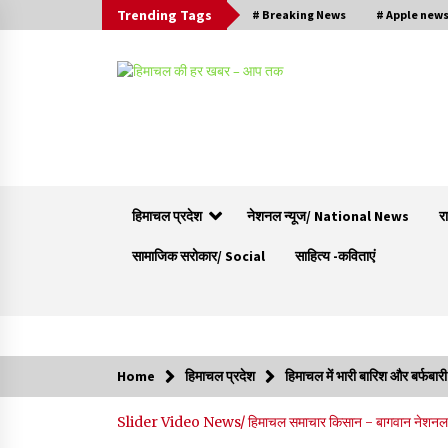
Trending Tags
# Breaking News
# Apple new
हिमाचल प्रदेश
नेशनल न्यूज/ National News
र
सामाजिक सरोकार/ Social
साहित्य -कविताएं
Trending Now
Home
हिमाचल प्रदेश
हिमाचल में भारी बारिश और बर्फबारी
30 बैग की सीमा पर भाजपा का हमला, बोली- कांग्रेस
Slider
Video News/ हिमाचल समाचार
किसान - बागवान
नेशनल 
सरकार ने सेब उत्पादकों की तोड़ी कमर- संदीपनी
07/08/2026