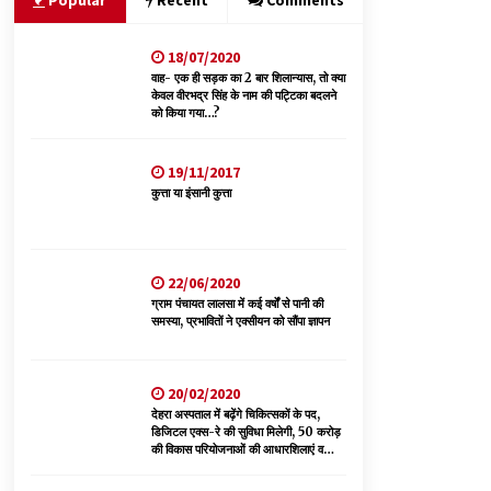
Popular
Recent
Comments
18/07/2020
वन विभाग के एक हजार खिलाड़ी रामपुर में दिखाएंगे जौहर,
11 से 13 सितंबर तक आयोजित होगी 27वीं वार्षिक खेलकूद
वाह- एक ही सड़क का 2 बार शिलान्यास, तो क्या
प्रतियोगिता
केवल वीरभद्र सिंह के नाम की पट्टिका बदलने
को किया गया…?
07/08/2026
6 साल में पीएम नरेंद्र मोदी के विदेश दौरों पर 557 करोड़
19/11/2017
खर्च, सरकार ने संसद में दी जानकारी
कुत्ता या इंसानी कुत्ता
07/08/2026
नितिन गडकरी से मिले विक्रमादित्य सिंह, हिमाचल की सड़क
22/06/2020
परियोजनाओं को मिली बड़ी सौगात
ग्राम पंचायत लालसा में कई वर्षों से पानी की
06/08/2026
समस्या, प्रभावितों ने एक्सीयन को सौंपा ज्ञापन
20/02/2020
देहरा अस्पताल में बढ़ेंगे चिकित्सकों के पद,
डिजिटल एक्स-रे की सुविधा मिलेगी, 50 करोड़
की विकास परियोजनाओं की आधारशिलाएं व
उद्घाटन किए