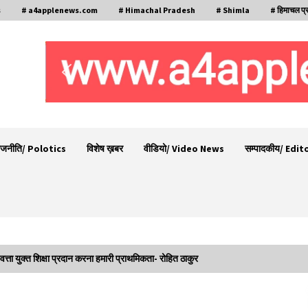
s
# a4applenews.com
# Himachal Pradesh
# Shimla
# हिमाचल प्
ाजनीति/ Polotics
विशेष ख़बर
वीडियो/ Video News
सम्पादकीय/ Edit
वत्ता युक्त शिक्षा प्रदान करना हमारी प्राथमिकता- रोहित ठाकुर
चंबा के बैरागढ़ में दर्दनाक बस हादसा, 7 की मौत, 11 घायल,
राज्यपाल CM व कुलदीप पठानिया सहित नेताओं ने जताया
शोक