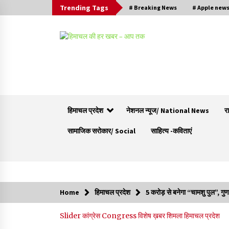
Trending Tags
# Breaking News
# Apple new
हिमाचल प्रदेश
नेशनल न्यूज/ National News
र
सामाजिक सरोकार/ Social
साहित्य -कविताएं
Trending Now
Home
हिमाचल प्रदेश
5 करोड़ से बनेगा “चामशु पुल”, गुण
हिमाचल सरकार मछुआरों को नावों और मछली पकड़ने के
Slider
कांग्रेस Congress
विशेष ख़बर
शिमला
हिमाचल प्रदेश
उपकरणों पर डे रही 70 से 90% तक सब्सिडी
08/08/2026