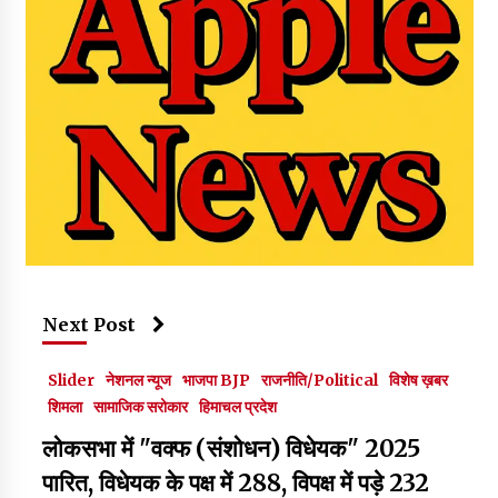
Next Post
Slider
नेशनल न्यूज
भाजपा BJP
राजनीति/Political
विशेष ख़बर
शिमला
सामाजिक सरोकार
हिमाचल प्रदेश
लोकसभा में "वक्फ (संशोधन) विधेयक" 2025
पारित, विधेयक के पक्ष में 288, विपक्ष में पड़े 232