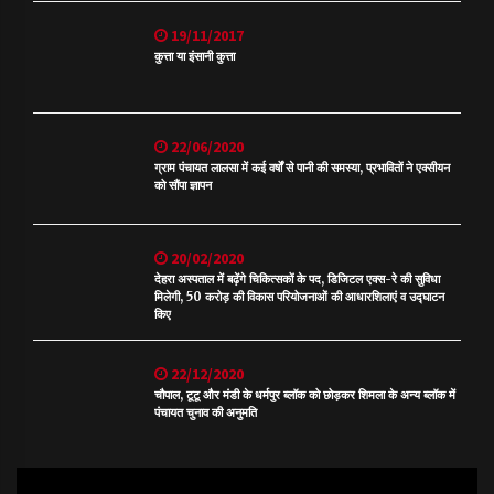
19/11/2017
कुत्ता या इंसानी कुत्ता
22/06/2020
ग्राम पंचायत लालसा में कई वर्षों से पानी की समस्या, प्रभावितों ने एक्सीयन
को सौंपा ज्ञापन
20/02/2020
देहरा अस्पताल में बढ़ेंगे चिकित्सकों के पद, डिजिटल एक्स-रे की सुविधा
मिलेगी, 50 करोड़ की विकास परियोजनाओं की आधारशिलाएं व उद्घाटन
किए
22/12/2020
चौपाल, टूटू और मंडी के धर्मपुर ब्लॉक को छोड़कर शिमला के अन्य ब्लॉक में
पंचायत चुनाव की अनुमति
Video