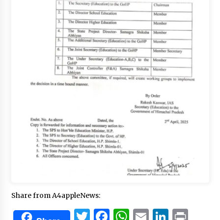
Share from A4appleNews:
Twitter
Facebook
WhatsApp
Email
Linked
Prin