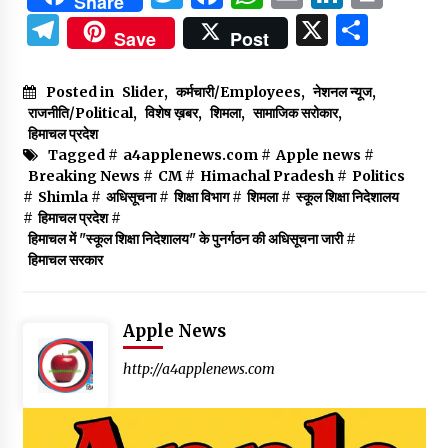
Share
Telegram
X
Shar
Save
Post
Posted in
Slider
,
कर्मचारी/Employees
,
नेशनल न्यूज
,
राजनीति/Political
,
विशेष ख़बर
,
शिमला
,
सामाजिक सरोकार
,
हिमाचल प्रदेश
Tagged #
a4applenews.com
#
Apple news
#
Breaking News
#
CM
#
Himachal Pradesh
#
Politics
#
Shimla
#
अधिसूचना
#
शिक्षा विभाग
#
शिमला
#
स्कूल शिक्षा निदेशालय
#
हिमाचल प्रदेश
#
हिमाचल में "स्कूल शिक्षा निदेशालय" के पुनर्गठन की अधिसूचना जारी
#
हिमाचल सरकार
Apple News
http://a4applenews.com