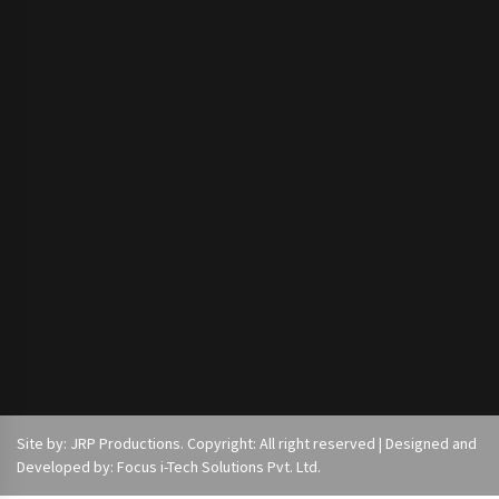
Site by: JRP Productions. Copyright: All right reserved | Designed and
Developed by: Focus i-Tech Solutions Pvt. Ltd.