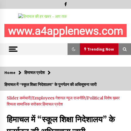
Trending Now
Trending Now
Home
हिमाचल प्रदेश
वन विभाग के एक हजार खिलाड़ी रामपुर में दिखाएंगे जौहर, 11 से 13 सितंबर
हिमाचल में “स्कूल शिक्षा निदेशालय” के पुनर्गठन की अधिसूचना जारी
तक आयोजित होगी 27वीं वार्षिक खेलकूद प्रतियोगिता
07/08/2026
Slider
कर्मचारी/Employees
नेशनल न्यूज
राजनीति/Political
विशेष ख़बर
शिमला
सामाजिक सरोकार
हिमाचल प्रदेश
30 बैग की सीमा पर भाजपा का हमला, बोली- कांग्रेस सरकार ने सेब उत्पादकों
की तोड़ी कमर- संदीपनी
हिमाचल में “स्कूल शिक्षा निदेशालय” के
07/08/2026