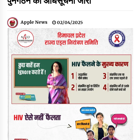
पुनर्गठन की अधिसूचना जारी
शिमला पुलिस में बड़ी अनुशासनात्मक कार्रवाई, 3 पुलिसकर्मी निलंबित
07/08/2026
Apple News
02/04/2025
6 साल में पीएम नरेंद्र मोदी के विदेश दौरों पर 557 करोड़ खर्च, सरकार ने
संसद में दी जानकारी
07/08/2026
रूपी भावा वन्यजीव अभयारण्य में फिर दिखा जंगलों का ‘खामोश पहरेदार’, दुर्लभ
हिमालयन “सीरो” कैमरे में कैद
06/08/2026
भ्रष्टाचार से अर्जित संपत्ति जब्त कर गरीबों में बांटेगी हिमाचल सरकार -CM
06/08/2026
नितिन गडकरी से मिले विक्रमादित्य सिंह, हिमाचल की सड़क परियोजनाओं को
मिली बड़ी सौगात
06/08/2026