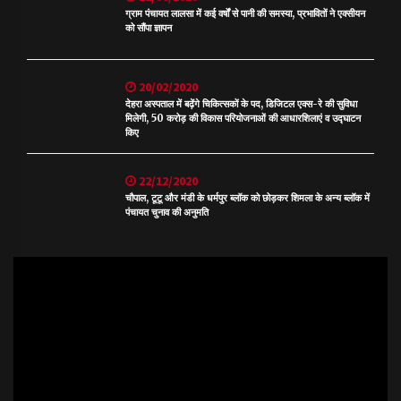
ग्राम पंचायत लालसा में कई वर्षों से पानी की समस्या, प्रभावितों ने एक्सीयन
को सौंपा ज्ञापन
20/02/2020
देहरा अस्पताल में बढ़ेंगे चिकित्सकों के पद, डिजिटल एक्स-रे की सुविधा
मिलेगी, 50 करोड़ की विकास परियोजनाओं की आधारशिलाएं व उद्घाटन
किए
22/12/2020
चौपाल, टूटू और मंडी के धर्मपुर ब्लॉक को छोड़कर शिमला के अन्य ब्लॉक में
पंचायत चुनाव की अनुमति
Video
Player