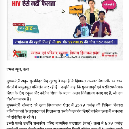
5 किलो अफीम डोडा/पोस्त बरामदगी मामले में कुल्लू सैंज से मुख्य सप्लायर
गिरफ्तार
09/08/2026
सुधीर शर्मा अपनी बोल-वाणी सुधारें, हिमाचली संस्कृति के अनुरूप करें भाषा का
प्रयोग- राजेश धर्माणी
08/08/2026
हिमाचल सरकार मछुआरों को नावों और मछली पकड़ने के उपकरणों पर डे रही
70 से 90% तक सब्सिडी
एप्पल न्यूज, ऊना
08/08/2026
मुख्यमंत्री ठाकुर सुखविंद्र सिंह सुक्खू ने कहा है कि हिमाचल सरकार शिक्षा और स्वास्थ्य
चंबा के बैरागढ़ में दर्दनाक बस हादसा, 7 की मौत, 11 घायल, राज्यपाल CM व
क्षेत्रों में आमूलचूल परिवर्तन कर रही है। उन्होंने कहा कि गुणवत्तापूर्ण एवं प्रतिस्पर्धात्मक
कुलदीप पठानिया सहित नेताओं ने जताया शोक
शिक्षा के लिए स्कूल और कॉलेज शिक्षा के अलग-अलग निदेशालय बनाए गए हैं, जो एक
08/08/2026
निर्णायक कदम है।
मुख्यमंत्री सोमवार को ऊना विधानसभा क्षेत्र में 25.79 करोड़ की विभिन्न विकास
परियोजनाओं के उद्घाटन एवं शिलान्यास करने के उपरांत डिग्री कॉलेज ऊना में जनसभा
चंबा में बड़ा बस सड़क हादसा, 3 की मौत कई गंभीर घायल, बैरागढ़ से चंबा आ
को संबोधित के रहे थे।
रही थी निजी बस शर्मा कोच
इससे पहले उन्होंने राजकीय वरिष्ठ माध्यमिक पाठशाला (बाल) ऊना में 8.79 करोड़
08/08/2026