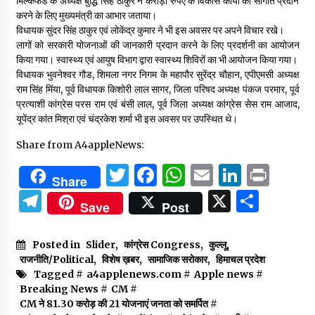
मिल्कफेड के अध्यक्ष बुद्धि सिंह ठाकुर ने करोड़ों रुपए के विकास कार्यों की सौगात प्रदान
करने के लिए मुख्यमंत्री का आभार जताया।
विधायक सुंदर सिंह ठाकुर एवं लोकेंद्र कुमार ने भी इस अवसर पर अपने विचार रखे।
लागों को सरकारी योजनाओं की जानकारी प्रदान करने के लिए प्रदर्शनी का आयोजन
किया गया। स्वास्थ्य एवं आयुष विभाग द्वारा स्वास्थ्य शिविरों का भी आयोजन किया गया।
विधायक भुवनेश्वर गौड, शिमला नगर निगम के महापौर सुरेंद्र चौहान, एपीएमसी अध्यक्ष
राम सिंह मिंया, पूर्व विधायक किशोरी लाल सागर, जिला परिषद अध्यक्ष पंकज परमार, पूर्व
प्रत्याशी कांग्रेस परस राम एवं बंसी लाल, पूर्व जिला अध्यक्ष कांग्रेस सेस राम आजाद,
यूपेंद्र कांत मिश्रा एवं चंद्रकेश शर्मा भी इस अवसर पर उपस्थित थे।
Share from A4appleNews:
Twitter
Facebook
WhatsApp
Email
Linked
Prin
Share
Telegram
X
Shar
Save
Post
Posted in
Slider
,
कांग्रेस Congress
,
कुल्लू
,
राजनीति/Political
,
विशेष ख़बर
,
सामाजिक सरोकार
,
हिमाचल प्रदेश
Tagged #
a4applenews.com
#
Apple news
#
Breaking News
#
CM
#
CM ने 81.30 करोड़ की 21 योजनाएं जनता को समर्पित
#