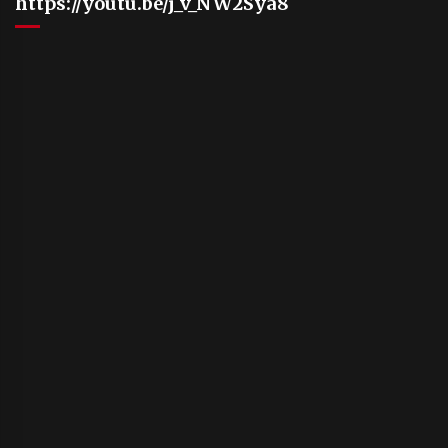
https://youtu.be/j_v_NW2Sya8