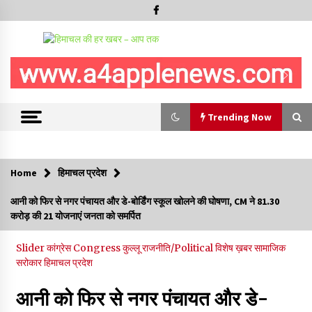
Trending Now
Trending Now
Home
हिमाचल प्रदेश
हमीरपुर के बड़सर में मनाया जाएगा राज्यस्तरीय स्वतंत्रता दिवस समारोह, CM
आनी को फिर से नगर पंचायत और डे-बोर्डिंग स्कूल खोलने की घोषणा, CM ने 81.30
सुक्खू करेंगे ध्वजारोहण
करोड़ की 21 योजनाएं जनता को समर्पित
07/08/2026
Slider
कांग्रेस Congress
कुल्लू
राजनीति/Political
विशेष ख़बर
सामाजिक
वन विभाग के एक हजार खिलाड़ी रामपुर में दिखाएंगे जौहर, 11 से 13 सितंबर
सरोकार
हिमाचल प्रदेश
तक आयोजित होगी 27वीं वार्षिक खेलकूद प्रतियोगिता
07/08/2026
आनी को फिर से नगर पंचायत और डे-