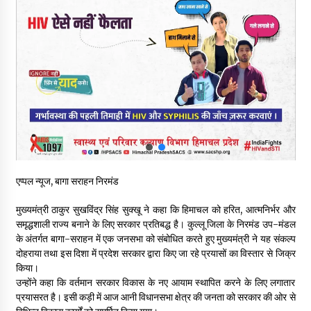
नितिन गडकरी से मिले विक्रमादित्य सिंह, हिमाचल की सड़क परियोजनाओं को
मिली बड़ी सौगात
06/08/2026
आपदा के दौरान मीडिया संचार एवं सूचना प्रबंधन पर शिमला में एक दिवसीय
ओरिएंटेशन कार्यशाला आयोजित
06/08/2026
नेता प्रतिपक्ष जयराम के आरोप निराधार, सबूत हैं तो सार्वजनिक करें: नरेश
चौहान
06/08/2026
एप्पल न्यूज, बागा सराहन निरमंड
बड़ी ख़बर – अनुबंध कर्मचारियों को बैक डेट से नहीं मिलेगा नियमितीकरण,
मुख्यमंत्री ठाकुर सुखविंद्र सिंह सुक्खू ने कहा कि हिमाचल को हरित, आत्मनिर्भर और
शिक्षा निदेशालय ने जारी किया स्पष्टीकरण
समृद्धशाली राज्य बनाने के लिए सरकार प्रतिबद्ध है। कुल्लू जिला के निरमंड उप-मंडल
05/08/2026
के अंतर्गत बागा-सराहन में एक जनसभा को संबोधित करते हुए मुख्यमंत्री ने यह संकल्प
दोहराया तथा इस दिशा में प्रदेश सरकार द्वारा किए जा रहे प्रयासों का विस्तार से जिक्र
किया।
देहरा पुलिस की बड़ी कार्रवाई- 90 लाख नकद और 2 करोड़के सोने के
आभूषण बरामद, 7 आरोपी गिरफ्तार
उन्होंने कहा कि वर्तमान सरकार विकास के नए आयाम स्थापित करने के लिए लगातार
05/08/2026
प्रयासरत है। इसी कड़ी में आज आनी विधानसभा क्षेत्र की जनता को सरकार की ओर से