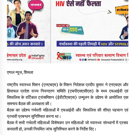
नेता प्रतिपक्ष जयराम के आरोप निराधार, सबूत हैं तो सार्वजनिक करें: नरेश
चौहान
06/08/2026
बड़ी ख़बर – अनुबंध कर्मचारियों को बैक डेट से नहीं मिलेगा नियमितीकरण,
शिक्षा निदेशालय ने जारी किया स्पष्टीकरण
05/08/2026
देहरा पुलिस की बड़ी कार्रवाई- 90 लाख नकद और 2 करोड़के सोने के
आभूषण बरामद, 7 आरोपी गिरफ्तार
एप्पल न्यूज, शिमला
05/08/2026
राष्ट्रीय स्वास्थ्य मिशन (एनएचएम) के मिशन निदेशक प्रदीप कुमार ने एनएचएम और
पिंजौर-बद्दी फोरलेन परियोजना को मिली बड़ी गति, 378.48 करोड़ की लागत
हिमाचल प्रदेश राज्य नियन्त्रण समिति (एचपीएसएसीएस) के मध्य एचआईवी एवं
से बैलेंस कार्य का अवार्ड जारी : हर्ष महाजन
सिफलिस के वर्टिकल ट्रांसमिशन (ईवीटीएचएस) उन्मूलन के उद्देश्य से आयोजित एक
05/08/2026
समन्वय बैठक की अध्यक्षता की।
बैठक का उद्देश्य गर्भवती महिलाओं में एचआईवी और सिफलिस की शीघ्र पहचान एवं
प्रभावी प्रबन्धन सुनिश्चित करना था।
वन विभाग एवं रेड क्रॉस सोसायटी के संयुक्त तत्वावधान में शूराला में वृक्षारोपण
अभियान आयोजित
बैठक में सभी गर्भवती महिलाओं विशेषकर उन महिलाओं जो स्वास्थ्य संस्थानों में प्रसव
05/08/2026
करवाती हो, उनकी नियमित जांच सुनिश्चित करने के निर्देश दिए।