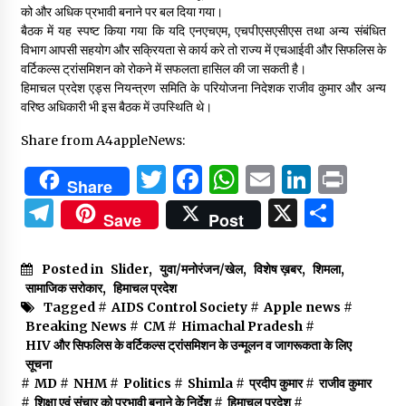
को और अधिक प्रभावी बनाने पर बल दिया गया।
बैठक में यह स्पष्ट किया गया कि यदि एनएचएम, एचपीएसएसीएस तथा अन्य संबंधित
विभाग आपसी सहयोग और सक्रियता से कार्य करे तो राज्य में एचआईवी और सिफलिस के
वर्टिकल्स ट्रांसमिशन को रोकने में सफलता हासिल की जा सकती है।
हिमाचल प्रदेश एड्स नियन्त्रण समिति के परियोजना निदेशक राजीव कुमार और अन्य
वरिष्ठ अधिकारी भी इस बैठक में उपस्थिति थे।
Share from A4appleNews:
Twitter
Facebook
WhatsApp
Email
Linked
Prin
Share
Telegram
X
Shar
Save
Post
Posted in
Slider
,
युवा/मनोरंजन/खेल
,
विशेष ख़बर
,
शिमला
,
सामाजिक सरोकार
,
हिमाचल प्रदेश
Tagged #
AIDS Control Society
#
Apple news
#
Breaking News
#
CM
#
Himachal Pradesh
#
HIV और सिफलिस के वर्टिकल्स ट्रांसमिशन के उन्मूलन व जागरूकता के लिए
सूचना
#
MD
#
NHM
#
Politics
#
Shimla
#
प्रदीप कुमार
#
राजीव कुमार
#
शिक्षा एवं संचार को प्रभावी बनाने के निर्देश
#
हिमाचल प्रदेश
#