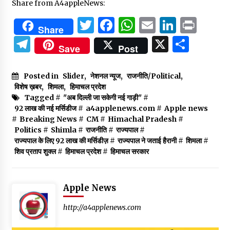
Share from A4appleNews:
Twitter
Facebook
WhatsApp
Email
Linked
Prin
Share
Telegram
X
Shar
Save
Post
Posted in
Slider
,
नेशनल न्यूज
,
राजनीति/Political
,
विशेष ख़बर
,
शिमला
,
हिमाचल प्रदेश
Tagged #
"अब दिल्ली जा सकेगी नई गाड़ी"
#
92 लाख की नई मर्सिडीज
#
a4applenews.com
#
Apple news
#
Breaking News
#
CM
#
Himachal Pradesh
#
Politics
#
Shimla
#
राजनीति
#
राज्यपाल
#
राज्यपाल के लिए 92 लाख की मर्सिडीज़
#
राज्यपाल ने जताई हैरानी
#
शिमला
#
शिव प्रताप शुक्ल
#
हिमाचल प्रदेश
#
हिमाचल सरकार
Apple News
http://a4applenews.com