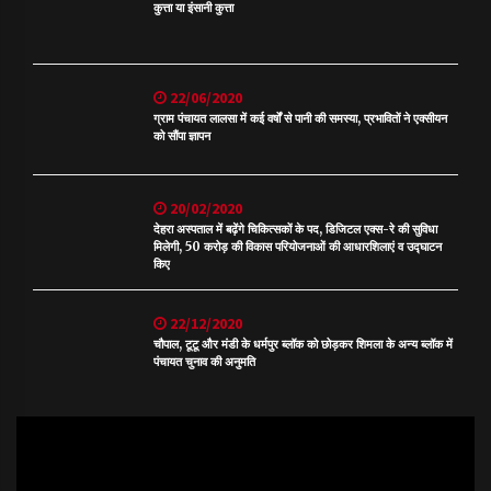
कुत्ता या इंसानी कुत्ता
22/06/2020
ग्राम पंचायत लालसा में कई वर्षों से पानी की समस्या, प्रभावितों ने एक्सीयन
को सौंपा ज्ञापन
20/02/2020
देहरा अस्पताल में बढ़ेंगे चिकित्सकों के पद, डिजिटल एक्स-रे की सुविधा
मिलेगी, 50 करोड़ की विकास परियोजनाओं की आधारशिलाएं व उद्घाटन
किए
22/12/2020
चौपाल, टूटू और मंडी के धर्मपुर ब्लॉक को छोड़कर शिमला के अन्य ब्लॉक में
पंचायत चुनाव की अनुमति
Video
Player