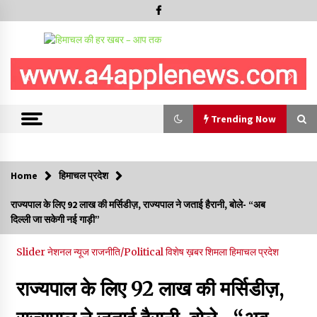
Trending Now
Trending Now
Home
हिमाचल प्रदेश
चंबा में बड़ा बस सड़क हादसा, 3 की मौत कई गंभीर घायल, बैरागढ़ से चंबा आ
राज्यपाल के लिए 92 लाख की मर्सिडीज़, राज्यपाल ने जताई हैरानी, बोले- “अब
रही थी निजी बस शर्मा कोच
दिल्ली जा सकेगी नई गाड़ी”
08/08/2026
Slider
नेशनल न्यूज
राजनीति/Political
विशेष ख़बर
शिमला
हिमाचल प्रदेश
चौपाल विधायक पर BDC सदस्य राजेश रढाइक का तीखा हमला, मांगा
इस्तीफा
राज्यपाल के लिए 92 लाख की मर्सिडीज़,
08/08/2026