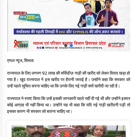
रूपी भावा वन्यजीव अभयारण्य में फिर दिखा जंगलों का ‘खामोश पहरेदार’, दुर्लभ
हिमालयन “सीरो” कैमरे में कैद
06/08/2026
भ्रष्टाचार से अर्जित संपत्ति जब्त कर गरीबों में बांटेगी हिमाचल सरकार -CM
06/08/2026
एप्पल न्यूज, शिमला
नितिन गडकरी से मिले विक्रमादित्य सिंह, हिमाचल की सड़क परियोजनाओं को
मिली बड़ी सौगात
राज्यपाल के लिए लगभग ₹92 लाख की मर्सिडीज़ गाड़ी की खरीद को लेकर विवाद खड़ा हो
06/08/2026
गया है। खुद राज्यपाल ने इस खरीद पर हैरानी जताई है। उन्होंने कहा कि सरकार को
उन्हें पहले सूचित करना चाहिए था कि उनके लिए नई गाड़ी क्यों खरीदी जा रही है।
आपदा के दौरान मीडिया संचार एवं सूचना प्रबंधन पर शिमला में एक दिवसीय
ओरिएंटेशन कार्यशाला आयोजित
राज्यपाल ने स्पष्ट किया कि उन्हें इसकी जानकारी पहले नहीं दी गई थी और उन्होंने इसपर
06/08/2026
कोई आग्रह भी नहीं किया था। उन्होंने यह भी कहा कि यदि नई गाड़ी खरीदनी पड़ी तो
इसका कारण भी सरकार को बताना चाहिए था।
नेता प्रतिपक्ष जयराम के आरोप निराधार, सबूत हैं तो सार्वजनिक करें: नरेश
चौहान
06/08/2026