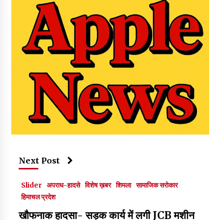
Next Post
Slider
अपराध-हादसे
विशेष ख़बर
शिमला
सामाजिक सरोकार
हिमाचल प्रदेश
खौफनाक हादसा- सड़क कार्य में लगी JCB मशीन