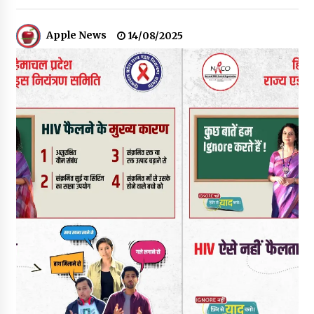
रामपुर नगर परिषद के पिछले 5 वर्षों के कार्यों की होगी समीक्षा, अनियमितता मिली
तो होगी जांच : करण शर्मा
09/08/2026
Apple News
14/08/2025
29 मेगावाट पावर प्रोजेक्ट से प्रभावित गांवों को LADA फंड व रोजगार न
मिलने पर राजस्व मंत्री ने जताई नाराजगी
09/08/2026
सुक्खू का गवर्नेंस मॉडल केवल ‘तालाबंदी’ पर आधारित- जयराम ठाकुर
09/08/2026
5 किलो अफीम डोडा/पोस्त बरामदगी मामले में कुल्लू सैंज से मुख्य सप्लायर
गिरफ्तार
09/08/2026
सुधीर शर्मा अपनी बोल-वाणी सुधारें, हिमाचली संस्कृति के अनुरूप करें भाषा का
प्रयोग- राजेश धर्माणी
08/08/2026