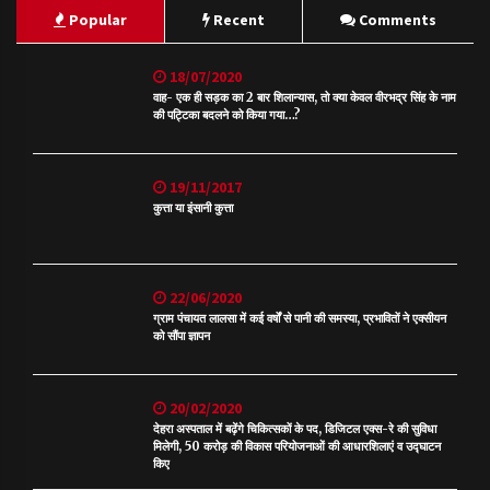
Popular
Recent
Comments
18/07/2020
वाह- एक ही सड़क का 2 बार शिलान्यास, तो क्या केवल वीरभद्र सिंह के नाम
की पट्टिका बदलने को किया गया…?
19/11/2017
कुत्ता या इंसानी कुत्ता
22/06/2020
ग्राम पंचायत लालसा में कई वर्षों से पानी की समस्या, प्रभावितों ने एक्सीयन
को सौंपा ज्ञापन
20/02/2020
देहरा अस्पताल में बढ़ेंगे चिकित्सकों के पद, डिजिटल एक्स-रे की सुविधा
मिलेगी, 50 करोड़ की विकास परियोजनाओं की आधारशिलाएं व उद्घाटन
किए