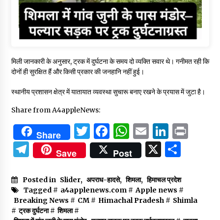
मिली जानकारी के अनुसार, ट्रक में दुर्घटना के समय दो व्यक्ति सवार थे। गनीमत रही कि
दोनों ही सुरक्षित हैं और किसी प्रकार की जनहानि नहीं हुई।
स्थानीय प्रशासन क्षेत्र में यातायात व्यवस्था सुचारू बनाए रखने के प्रयास में जुटा है।
Share from A4appleNews:
Twitter
Facebook
WhatsApp
Email
Linked
Prin
Share
Telegram
X
Shar
Save
Post
Posted in
Slider
,
अपराध-हादसे
,
शिमला
,
हिमाचल प्रदेश
Tagged #
a4applenews.com
#
Apple news
#
Breaking News
#
CM
#
Himachal Pradesh
#
Shimla
#
ट्रक दुर्घटना
#
शिमला
#