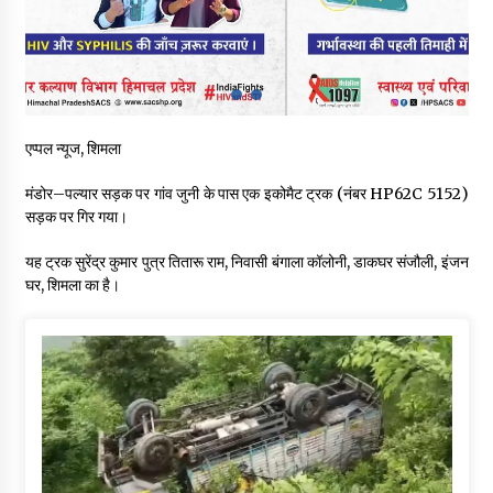
हिमाचल सरकार मछुआरों को नावों और मछली पकड़ने के उपकरणों पर डे रही
70 से 90% तक सब्सिडी
08/08/2026
चंबा के बैरागढ़ में दर्दनाक बस हादसा, 7 की मौत, 11 घायल, राज्यपाल CM व
कुलदीप पठानिया सहित नेताओं ने जताया शोक
एप्पल न्यूज, शिमला
08/08/2026
मंडोर–पल्यार सड़क पर गांव जुनी के पास एक इकोमैट ट्रक (नंबर HP62C 5152)
चंबा में बड़ा बस सड़क हादसा, 3 की मौत कई गंभीर घायल, बैरागढ़ से चंबा आ
सड़क पर गिर गया।
रही थी निजी बस शर्मा कोच
08/08/2026
यह ट्रक सुरेंद्र कुमार पुत्र तितारू राम, निवासी बंगाला कॉलोनी, डाकघर संजौली, इंजन
घर, शिमला का है।
चौपाल विधायक पर BDC सदस्य राजेश रढाइक का तीखा हमला, मांगा
इस्तीफा
08/08/2026
हमीरपुर के बड़सर में मनाया जाएगा राज्यस्तरीय स्वतंत्रता दिवस समारोह, CM
सुक्खू करेंगे ध्वजारोहण
07/08/2026