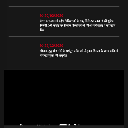
20/02/2020
देहरा अस्पताल में बढ़ेंगे चिकित्सकों के पद, डिजिटल एक्स-रे की सुविधा
मिलेगी, 50 करोड़ की विकास परियोजनाओं की आधारशिलाएं व उद्घाटन
किए
22/12/2020
चौपाल, टूटू और मंडी के धर्मपुर ब्लॉक को छोड़कर शिमला के अन्य ब्लॉक में
पंचायत चुनाव की अनुमति
Video
Player