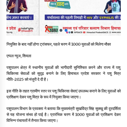
रूपी भावा वन्यजीव अभयारण्य में फिर दिखा जंगलों का ‘खामोश पहरेदार’, दुर्लभ
हिमालयन “सीरो” कैमरे में कैद
06/08/2026
भ्रष्टाचार से अर्जित संपत्ति जब्त कर गरीबों में बांटेगी हिमाचल सरकार -CM
06/08/2026
नियुक्ति के बाद नहीं होगा ट्रांसफर, पहले चरण में 1000 युवाओं को मिलेगा मौका
एप्पल न्यूज, शिमला
नितिन गडकरी से मिले विक्रमादित्य सिंह, हिमाचल की सड़क परियोजनाओं को
मिली बड़ी सौगात
पशुपालन क्षेत्र में स्थानीय युवाओं की भागीदारी सुनिश्चित करने और राज्य में पशु
06/08/2026
चिकित्सा सेवाओं को सुदृढ़ बनाने के लिए हिमाचल प्रदेश सरकार ने पशु मित्र
नीति-2025 को मंजूरी दे दी है।
आपदा के दौरान मीडिया संचार एवं सूचना प्रबंधन पर शिमला में एक दिवसीय
ओरिएंटेशन कार्यशाला आयोजित
इस नीति के तहत ग्रामीण स्तर पर पशु चिकित्सा सेवाएं उपलब्ध कराने के लिए युवाओं को
06/08/2026
प्रशिक्षण देकर पशु मित्र के रूप में नियुक्त किया जाएगा।
पशुपालन विभाग के प्रवक्ता ने बताया कि मुख्यमंत्री सुखविंद्र सिंह सुक्खू की दूरदर्शिता
नेता प्रतिपक्ष जयराम के आरोप निराधार, सबूत हैं तो सार्वजनिक करें: नरेश
चौहान
से यह योजना संभव हो पाई है। प्रारंभिक चरण में 1000 युवाओं को प्रशिक्षण देकर
06/08/2026
विभिन्न पंचायतों में तैनात किया जाएगा।