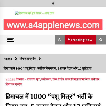
Trending Now
Trending Now
Home
हिमाचल प्रदेश
चंबा में बड़ा बस सड़क हादसा, 3 की मौत कई गंभीर घायल, बैरागढ़ से चंबा आ
हिमाचल में 1000 “पशु मित्र” भर्ती के नियम तय, 5 हजार वेतन और 12 छुट्टियां
रही थी निजी बस शर्मा कोच
08/08/2026
Slider
किसान - बागवान
युवा/मनोरंजन/खेल
विशेष ख़बर
शिमला
सामाजिक सरोकार
हिमाचल प्रदेश
चौपाल विधायक पर BDC सदस्य राजेश रढाइक का तीखा हमला, मांगा
इस्तीफा
हिमाचल में 1000 “पशु मित्र” भर्ती के
08/08/2026