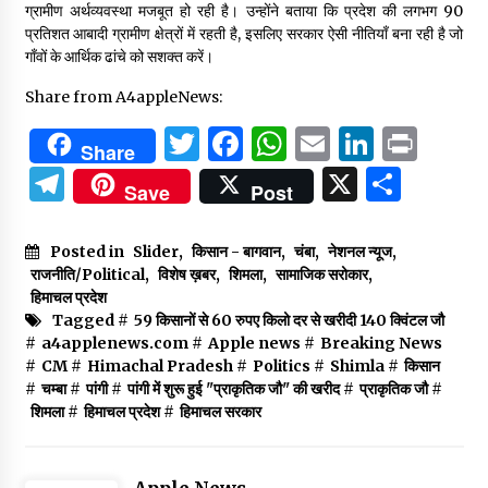
ग्रामीण अर्थव्यवस्था मजबूत हो रही है। उन्होंने बताया कि प्रदेश की लगभग 90
प्रतिशत आबादी ग्रामीण क्षेत्रों में रहती है, इसलिए सरकार ऐसी नीतियाँ बना रही है जो
गाँवों के आर्थिक ढांचे को सशक्त करें।
Share from A4appleNews:
Twitter
Facebook
WhatsApp
Email
Linked
Prin
Share
Telegram
X
Shar
Save
Post
Posted in
Slider
,
किसान - बागवान
,
चंबा
,
नेशनल न्यूज
,
राजनीति/Political
,
विशेष ख़बर
,
शिमला
,
सामाजिक सरोकार
,
हिमाचल प्रदेश
Tagged #
59 किसानों से 60 रुपए किलो दर से खरीदी 140 क्विंटल जौ
#
a4applenews.com
#
Apple news
#
Breaking News
#
CM
#
Himachal Pradesh
#
Politics
#
Shimla
#
किसान
#
चम्बा
#
पांगी
#
पांगी में शुरू हुई "प्राकृतिक जौ" की खरीद
#
प्राकृतिक जौ
#
शिमला
#
हिमाचल प्रदेश
#
हिमाचल सरकार