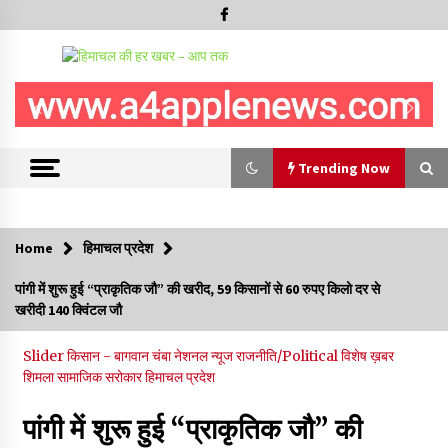
Trending Now
Trending Now
Home
हिमाचल प्रदेश
सुधीर शर्मा अपनी बोल-वाणी सुधारें, हिमाचली संस्कृति के अनुरूप करें भाषा का
पांगी में शुरू हुई “प्राकृतिक जौ” की खरीद, 59 किसानों से 60 रुपए किलो दर से
प्रयोग- राजेश धर्माणी
खरीदी 140 क्विंटल जौ
08/08/2026
Slider
किसान - बागवान
चंबा
नेशनल न्यूज
राजनीति/Political
विशेष ख़बर
हिमाचल सरकार मछुआरों को नावों और मछली पकड़ने के उपकरणों पर डे रही
शिमला
सामाजिक सरोकार
हिमाचल प्रदेश
70 से 90% तक सब्सिडी
08/08/2026
पांगी में शुरू हुई “प्राकृतिक जौ” की