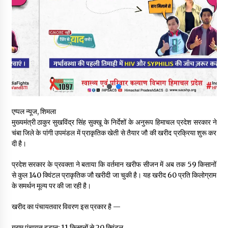
30 बैग की सीमा पर भाजपा का हमला, बोली- कांग्रेस सरकार ने सेब उत्पादकों
की तोड़ी कमर- संदीपनी
07/08/2026
शिमला पुलिस में बड़ी अनुशासनात्मक कार्रवाई, 3 पुलिसकर्मी निलंबित
07/08/2026
6 साल में पीएम नरेंद्र मोदी के विदेश दौरों पर 557 करोड़ खर्च, सरकार ने
एप्पल न्यूज, शिमला
संसद में दी जानकारी
मुख्यमंत्री ठाकुर सुखविंद्र सिंह सुक्खू के निर्देशों के अनुरूप हिमाचल प्रदेश सरकार ने
07/08/2026
चंबा जिले के पांगी उपमंडल में प्राकृतिक खेती से तैयार जौ की खरीद प्रक्रिया शुरू कर
दी है।
रूपी भावा वन्यजीव अभयारण्य में फिर दिखा जंगलों का ‘खामोश पहरेदार’, दुर्लभ
हिमालयन “सीरो” कैमरे में कैद
प्रदेश सरकार के प्रवक्ता ने बताया कि वर्तमान खरीफ सीजन में अब तक 59 किसानों
06/08/2026
से कुल 140 क्विंटल प्राकृतिक जौ खरीदी जा चुकी है। यह खरीद ₹60 प्रति किलोग्राम
के समर्थन मूल्य पर की जा रही है।
भ्रष्टाचार से अर्जित संपत्ति जब्त कर गरीबों में बांटेगी हिमाचल सरकार -CM
खरीद का पंचायतवार विवरण इस प्रकार है —
06/08/2026
ग्राम पंचायत हुडान: 11 किसानों से 20 क्विंटल