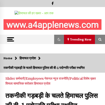
Trending Now
Trending Now
Home
हिमाचल प्रदेश
5 किलो अफीम डोडा/पोस्त बरामदगी मामले में कुल्लू सैंज से मुख्य सप्लायर
तकनीकी गड़बड़ी के चलते हिमाचल पुलिस की बी-1 पदोन्नति परीक्षा स्थगित
गिरफ्तार
09/08/2026
Slider
कर्मचारी/Employees
नेशनल न्यूज
राजनीति/Political
विशेष ख़बर
शिमला
सामाजिक सरोकार
हिमाचल प्रदेश
सुधीर शर्मा अपनी बोल-वाणी सुधारें, हिमाचली संस्कृति के अनुरूप करें भाषा का
प्रयोग- राजेश धर्माणी
तकनीकी गड़बड़ी के चलते हिमाचल पुलिस
08/08/2026