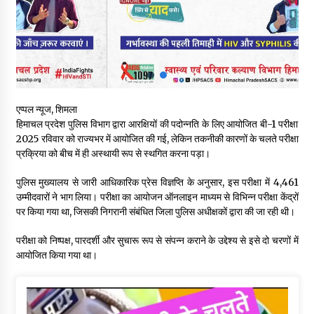
वन विभाग के एक हजार खिलाड़ी रामपुर में दिखाएंगे जौहर, 11 से 13 सितंबर
तक आयोजित होगी 27वीं वार्षिक खेलकूद प्रतियोगिता
07/08/2026
30 बैग की सीमा पर भाजपा का हमला, बोली- कांग्रेस सरकार ने सेब उत्पादकों
की तोड़ी कमर- संदीपनी
07/08/2026
एप्पल न्यूज, शिमला
हिमाचल प्रदेश पुलिस विभाग द्वारा आरक्षियों की पदोन्नति के लिए आयोजित बी-1 परीक्षा
2025 रविवार को राज्यभर में आयोजित की गई, लेकिन तकनीकी कारणों के चलते परीक्षा
शिमला पुलिस में बड़ी अनुशासनात्मक कार्रवाई, 3 पुलिसकर्मी निलंबित
प्रक्रिया को बीच में ही अस्थायी रूप से स्थगित करना पड़ा।
07/08/2026
पुलिस मुख्यालय से जारी आधिकारिक प्रेस विज्ञप्ति के अनुसार, इस परीक्षा में 4,461
उम्मीदवारों ने भाग लिया। परीक्षा का आयोजन ऑनलाइन माध्यम से विभिन्न परीक्षा केंद्रों
6 साल में पीएम नरेंद्र मोदी के विदेश दौरों पर 557 करोड़ खर्च, सरकार ने
पर किया गया था, जिसकी निगरानी संबंधित जिला पुलिस अधीक्षकों द्वारा की जा रही थी।
संसद में दी जानकारी
07/08/2026
परीक्षा को निष्पक्ष, पारदर्शी और सुचारू रूप से संपन्न कराने के उद्देश्य से इसे दो चरणों में
आयोजित किया गया था।
रूपी भावा वन्यजीव अभयारण्य में फिर दिखा जंगलों का ‘खामोश पहरेदार’, दुर्लभ
हिमालयन “सीरो” कैमरे में कैद
06/08/2026