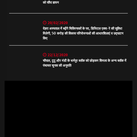
को सौंपा ज्ञापन
20/02/2020
देहरा अस्पताल में बढ़ेंगे चिकित्सकों के पद, डिजिटल एक्स-रे की सुविधा
मिलेगी, 50 करोड़ की विकास परियोजनाओं की आधारशिलाएं व उद्घाटन
किए
22/12/2020
चौपाल, टूटू और मंडी के धर्मपुर ब्लॉक को छोड़कर शिमला के अन्य ब्लॉक में
पंचायत चुनाव की अनुमति
Video
Player