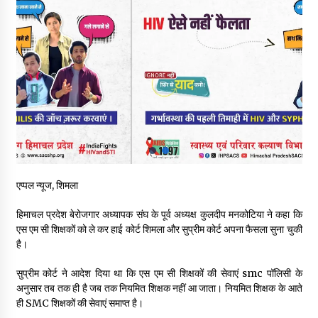
वन विभाग के एक हजार खिलाड़ी रामपुर में दिखाएंगे जौहर, 11 से 13 सितंबर
तक आयोजित होगी 27वीं वार्षिक खेलकूद प्रतियोगिता
07/08/2026
30 बैग की सीमा पर भाजपा का हमला, बोली- कांग्रेस सरकार ने सेब उत्पादकों
की तोड़ी कमर- संदीपनी
07/08/2026
शिमला पुलिस में बड़ी अनुशासनात्मक कार्रवाई, 3 पुलिसकर्मी निलंबित
07/08/2026
एप्पल न्यूज, शिमला
6 साल में पीएम नरेंद्र मोदी के विदेश दौरों पर 557 करोड़ खर्च, सरकार ने
संसद में दी जानकारी
हिमाचल प्रदेश बेरोजगार अध्यापक संघ के पूर्व अध्यक्ष कुलदीप मनकोटिया ने कहा कि
07/08/2026
एस एम सी शिक्षकों को ले कर हाई कोर्ट शिमला और सुप्रीम कोर्ट अपना फैसला सुना चुकी
है।
रूपी भावा वन्यजीव अभयारण्य में फिर दिखा जंगलों का ‘खामोश पहरेदार’, दुर्लभ
सुप्रीम कोर्ट ने आदेश दिया था कि एस एम सी शिक्षकों की सेवाएं smc पॉलिसी के
हिमालयन “सीरो” कैमरे में कैद
अनुसार तब तक ही है जब तक नियमित शिक्षक नहीं आ जाता। नियमित शिक्षक के आते
06/08/2026
ही SMC शिक्षकों की सेवाएं समाप्त है।