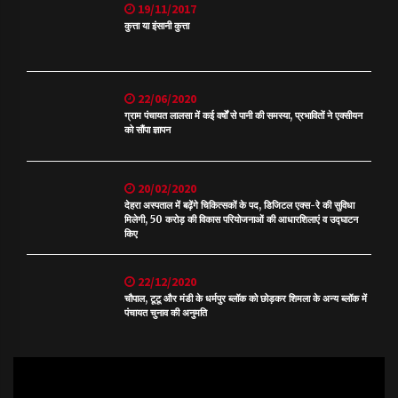
19/11/2017
कुत्ता या इंसानी कुत्ता
22/06/2020
ग्राम पंचायत लालसा में कई वर्षों से पानी की समस्या, प्रभावितों ने एक्सीयन
को सौंपा ज्ञापन
20/02/2020
देहरा अस्पताल में बढ़ेंगे चिकित्सकों के पद, डिजिटल एक्स-रे की सुविधा
मिलेगी, 50 करोड़ की विकास परियोजनाओं की आधारशिलाएं व उद्घाटन
किए
22/12/2020
चौपाल, टूटू और मंडी के धर्मपुर ब्लॉक को छोड़कर शिमला के अन्य ब्लॉक में
पंचायत चुनाव की अनुमति
Video
Player