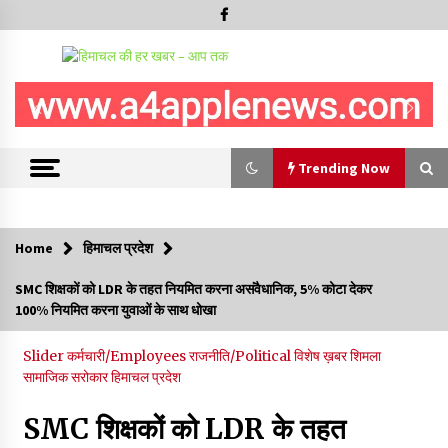
Trending Now
Trending Now
Home
हिमाचल प्रदेश
5 किलो अफीम डोडा/पोस्त बरामदगी मामले में कुल्लू सैंज से मुख्य सप्लायर
SMC शिक्षकों को LDR के तहत नियमित करना असंवैधानिक, 5% कोटा देकर
गिरफ्तार
100% नियमित करना युवाओं के साथ धोखा
09/08/2026
Slider
कर्मचारी/Employees
राजनीति/Political
विशेष ख़बर
शिमला
सुधीर शर्मा अपनी बोल-वाणी सुधारें, हिमाचली संस्कृति के अनुरूप करें भाषा का
सामाजिक सरोकार
हिमाचल प्रदेश
प्रयोग- राजेश धर्माणी
08/08/2026
SMC शिक्षकों को LDR के तहत