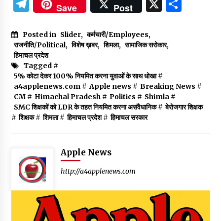
Telegram
X
Shar
Save
Post
Posted in
Slider
,
कर्मचारी/Employees
,
राजनीति/Political
,
विशेष ख़बर
,
शिमला
,
सामाजिक सरोकार
,
हिमाचल प्रदेश
Tagged #
5% कोटा देकर 100% नियमित करना युवाओं के साथ धोखा
#
a4applenews.com
#
Apple news
#
Breaking News
#
CM
#
Himachal Pradesh
#
Politics
#
Shimla
#
SMC शिक्षकों को LDR के तहत नियमित करना असंवैधानिक
#
बेरोजगार शिक्षक
#
शिक्षक
#
शिमला
#
हिमाचल प्रदेश
#
हिमाचल सरकार
Apple News
http://a4applenews.com