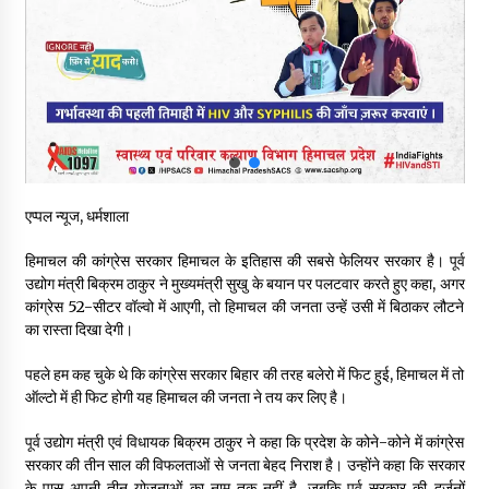
5 किलो अफीम डोडा/पोस्त बरामदगी मामले में कुल्लू सैंज से मुख्य सप्लायर
गिरफ्तार
09/08/2026
सुधीर शर्मा अपनी बोल-वाणी सुधारें, हिमाचली संस्कृति के अनुरूप करें भाषा का
प्रयोग- राजेश धर्माणी
08/08/2026
एप्पल न्यूज, धर्मशाला
हिमाचल सरकार मछुआरों को नावों और मछली पकड़ने के उपकरणों पर डे रही
70 से 90% तक सब्सिडी
हिमाचल की कांग्रेस सरकार हिमाचल के इतिहास की सबसे फेलियर सरकार है। पूर्व
08/08/2026
उद्योग मंत्री बिक्रम ठाकुर ने मुख्यमंत्री सुखु के बयान पर पलटवार करते हुए कहा, अगर
कांग्रेस 52-सीटर वॉल्वो में आएगी, तो हिमाचल की जनता उन्हें उसी में बिठाकर लौटने
चंबा के बैरागढ़ में दर्दनाक बस हादसा, 7 की मौत, 11 घायल, राज्यपाल CM व
का रास्ता दिखा देगी।
कुलदीप पठानिया सहित नेताओं ने जताया शोक
08/08/2026
पहले हम कह चुके थे कि कांग्रेस सरकार बिहार की तरह बलेरो में फिट हुई, हिमाचल में तो
ऑल्टो में ही फिट होगी यह हिमाचल की जनता ने तय कर लिए है।
चंबा में बड़ा बस सड़क हादसा, 3 की मौत कई गंभीर घायल, बैरागढ़ से चंबा आ
पूर्व उद्योग मंत्री एवं विधायक बिक्रम ठाकुर ने कहा कि प्रदेश के कोने-कोने में कांग्रेस
रही थी निजी बस शर्मा कोच
सरकार की तीन साल की विफलताओं से जनता बेहद निराश है। उन्होंने कहा कि सरकार
08/08/2026
के पास अपनी तीन योजनाओं का नाम तक नहीं है, जबकि पूर्व सरकार की दर्जनों