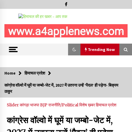
Trending Now
Trending Now
Home
हिमाचल प्रदेश
देवता जाख मंदिर रचोली में तीन दिवसीय “सावन मेला” देव विदाई के साथ
कांग्रेस वॉल्वो में घूमें या जम्बो-जेट में, 2027 में उतरना उन्हें ‘पैदल’ ही पड़ेगा- बिक्रम
सम्पन्न
ठाकुर
10/08/2026
Slider
कांगड़ा
भाजपा BJP
राजनीति/Political
विशेष ख़बर
हिमाचल प्रदेश
निरमंड में 100 मीटर गहरी खाई में गिरी कार, एक की मौत, एक घायल
10/08/2026
कांग्रेस वॉल्वो में घूमें या जम्बो-जेट में,