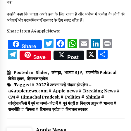
पड़ा।
उन्होंने कहा कि जनता अपने हक के लिए सजग है और भविष्य में प्रदेश के लोगों की
अपेक्षाएँ और प्राथमिकताएँ सरकार के लिए स्पष्ट संदेश हैं।
Share from A4appleNews:
Twitter
Facebook
WhatsApp
Email
Linked
Prin
Share
Telegram
X
Shar
Save
Post
Posted in
Slider
,
कांगड़ा
,
भाजपा BJP
,
राजनीति/Political
,
विशेष ख़बर
,
हिमाचल प्रदेश
Tagged #
2027 में उतरना उन्हें ‘पैदल’ ही पड़ेगा
#
a4applenews.com
#
Apple news
#
Breaking News
#
CM
#
Himachal Pradesh
#
Politics
#
Shimla
#
कांग्रेस वॉल्वो में घूमें या जम्बो-जेट में
#
पूर्व मंत्री
#
बिक्रम ठाकुर
#
भाजपा
#
राजनीति
#
शिमला
#
हिमाचल प्रदेश
#
हिमाचल सरकार
Apple News