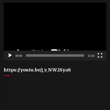
Video
Player
00:00
21:53
https://youtu.be/j_v_NW2Sya8