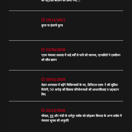
की पट्टिका बदलने को किया गया…?
19/11/2017
कुत्ता या इंसानी कुत्ता
22/06/2020
ग्राम पंचायत लालसा में कई वर्षों से पानी की समस्या, प्रभावितों ने एक्सीयन
को सौंपा ज्ञापन
20/02/2020
देहरा अस्पताल में बढ़ेंगे चिकित्सकों के पद, डिजिटल एक्स-रे की सुविधा
मिलेगी, 50 करोड़ की विकास परियोजनाओं की आधारशिलाएं व उद्घाटन
किए
22/12/2020
चौपाल, टूटू और मंडी के धर्मपुर ब्लॉक को छोड़कर शिमला के अन्य ब्लॉक में
पंचायत चुनाव की अनुमति