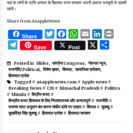
यहां के लोगों के प्रति अन्याय के खिलाफ राज्य सरकार अपनी आवाज मजबूती से उठाती
रहेगी।
Share from A4appleNews:
Twitter
Facebook
WhatsApp
Email
Linked
Prin
Share
Telegram
X
Shar
Save
Post
Posted in
Slider
,
कांग्रेस Congress
,
नेशनल न्यूज
,
राजनीति/Political
,
विशेष ख़बर
,
शिमला
,
सामाजिक सरोकार
,
हिमाचल प्रदेश
Tagged #
a4applenews.com
#
Apple news
#
Breaking News
#
CM
#
Himachal Pradesh
#
Politics
#
Shimla
#
केंद्रीय बजट
#
केंन्द्रीय बजट हिमाचल के लिए निराशाजनक और अन्यायपूर्ण
#
राजनीति
#
राजस्व घाटा अनुदान बंद करना संघीय ढांचे पर प्रहार
#
शिमला
#
सुक्खू
#
सुखविंद्र सिंह सुक्खू
#
हिमाचल प्रदेश
#
हिमाचल सरकार