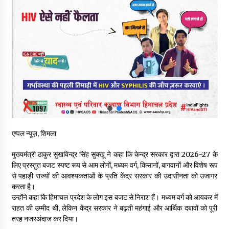
हिमाचल सरकार मछुआरों को नावों और मछली पकड़ने के उपकरणों पर डे रही
70 से 90% तक सब्सिडी
08/08/2026
चंबा के बैरागढ़ में दर्दनाक बस हादसा, 7 की मौत, 11 घायल, राज्यपाल CM व
कुलदीप पठानिया सहित नेताओं ने जताया शोक
08/08/2026
चंबा में बड़ा बस सड़क हादसा, 3 की मौत कई गंभीर घायल, बैरागढ़ से चंबा आ
रही थी निजी बस शर्मा कोच
08/08/2026
एप्पल न्यूज़, शिमला
चौपाल विधायक पर BDC सदस्य राजेश रढाइक का तीखा हमला, मांगा
मुख्यमंत्री ठाकुर सुखविन्द्र सिंह सुक्खू ने कहा कि केन्द्र सरकार द्वारा 2026-27 के
इस्तीफा
लिए प्रस्तुत बजट स्पष्ट रूप से आम लोगों, मध्यम वर्ग, किसानों, बागवानों और विशेष रूप
08/08/2026
से पहाड़ी राज्यों की आवश्यकताओं के प्रति केंद्र सरकार की उदासीनता को उजागर
करता है।
उन्होंने कहा कि हिमाचल प्रदेश के लोग इस बजट से निराश हैं। मध्यम वर्ग को आयकर में
हमीरपुर के बड़सर में मनाया जाएगा राज्यस्तरीय स्वतंत्रता दिवस समारोह, CM
राहत की उम्मीद थी, लेकिन केंद्र सरकार ने बढ़ती महंगाई और आर्थिक दबावों को पूरी
सुक्खू करेंगे ध्वजारोहण
तरह नजरअंदाज कर दिया।
07/08/2026