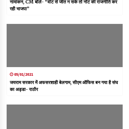
नामांकन, CM बोले- “वोट से जीत न सके तो नोट की राजनीति कर
रही भाजपा”
05/01/2021
जयराम सरकार में अफसरशाही बेलगाम, सीएम ऑफिस बन गया है संघ
का अड्डा- राठौर