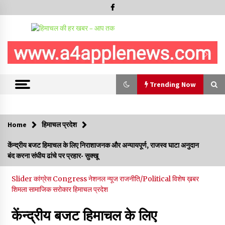
Trending Now
Trending Now
Home
हिमाचल प्रदेश
IGMC शिमला को मिलेगी स्पैक्ट, सेल सेपरेटर और 256-स्लाइस सीटी
केंन्द्रीय बजट हिमाचल के लिए निराशाजनक और अन्यायपूर्ण, राजस्व घाटा अनुदान
स्कैन मशीन, स्वास्थ्य उपकरणों और आधारभूत अधोसंरचना के लिए जारी किए
बंद करना संघीय ढांचे पर प्रहार- सुक्खू
83.85 करोड़- CM
09/08/2026
Slider
कांग्रेस Congress
नेशनल न्यूज
राजनीति/Political
विशेष ख़बर
शिमला
सामाजिक सरोकार
हिमाचल सरकार कोल्ड स्टोरेज, फ्रीज-ड्राई यूनिट और रेफ्रिजरेटेड वैन के
हिमाचल प्रदेश
लिए देगी 70 % सब्सिडी
09/08/2026
केंन्द्रीय बजट हिमाचल के लिए