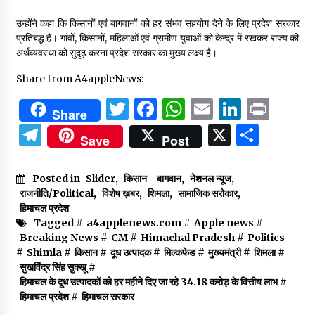
उन्होंने कहा कि किसानों एवं बागवानों को हर संभव सहयोग देने के लिए प्रदेश सरकार
प्रतिबद्ध है। गांवों, किसानों, महिलाओं एवं ग्रामीण युवाओं को केन्द्र में रखकर राज्य की
अर्थव्यवस्था को सुदृढ़ करना प्रदेश सरकार का मुख्य लक्ष्य है।
Share from A4appleNews:
Twitter
Facebook
WhatsApp
Email
Linked
Prin
Share
Telegram
X
Shar
Save
Post
Posted in
Slider
,
किसान - बागवान
,
नेशनल न्यूज
,
राजनीति/Political
,
विशेष ख़बर
,
शिमला
,
सामाजिक सरोकार
,
हिमाचल प्रदेश
Tagged #
a4applenews.com
#
Apple news
#
Breaking News
#
CM
#
Himachal Pradesh
#
Politics
#
Shimla
#
किसान
#
दूध उत्पादक
#
मिल्कफेड
#
मुख्यमंत्री
#
शिमला
#
सुखविंद्र सिंह सुक्खू
#
हिमाचल के दूध उत्पादकों को हर महीने दिए जा रहे 34.18 करोड़ के वित्तीय लाभ
#
हिमाचल प्रदेश
#
हिमाचल सरकार