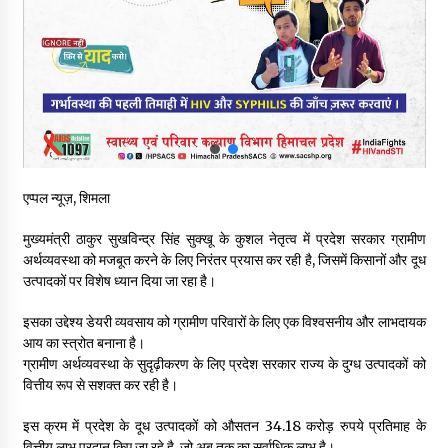
रूपी भावा वन्यजीव अभयारण्य में फिर दिखा जंगलों का ‘खामोश पहरेदार’, दुर्लभ
हिमालयन “सीरो” कैमरे में कैद
06/08/2026
भ्रष्टाचार से अर्जित संपत्ति जब्त कर गरीबों में बांटेगी हिमाचल सरकार -CM
06/08/2026
एप्पल न्यूज़, शिमला
नितिन गडकरी से मिले विक्रमादित्य सिंह, हिमाचल की सड़क परियोजनाओं को
मिली बड़ी सौगात
मुख्यमंत्री ठाकुर सुखविन्द्र सिंह सुक्खू के कुशल नेतृत्व में प्रदेश सरकार ग्रामीण
06/08/2026
अर्थव्यवस्था को मजबूत करने के लिए निरंतर प्रयास कर रही है, जिसमें किसानों और दूध
उत्पादकों पर विशेष ध्यान दिया जा रहा है।
आपदा के दौरान मीडिया संचार एवं सूचना प्रबंधन पर शिमला में एक दिवसीय
ओरिएंटेशन कार्यशाला आयोजित
इसका उद्देश्य डेयरी व्यवसाय को ग्रामीण परिवारों के लिए एक विश्वसनीय और लाभदायक
06/08/2026
आय का स्त्रोत बनाना है।
ग्रामीण अर्थव्यवस्था के सुदृढ़ीकरण के लिए प्रदेश सरकार राज्य के दुग्ध उत्पादकों को
वित्तीय रूप से सशक्त कर रही है।
नेता प्रतिपक्ष जयराम के आरोप निराधार, सबूत हैं तो सार्वजनिक करें: नरेश
चौहान
06/08/2026
इस क्रम में प्रदेश के दूध उत्पादकों को औसतन 34.18 करोड़ रुपये प्रतिमाह के
वित्तीय लाभ प्रदान किए जा रहे है, जो अब तक का सर्वाधिक लाभ है।