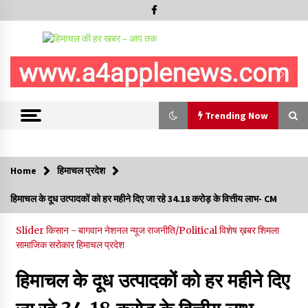
Trending Now
Trending Now
Home
हिमाचल प्रदेश
चंबा में बड़ा बस सड़क हादसा, 3 की मौत कई गंभीर घायल, बैरागढ़ से चंबा आ
हिमाचल के दूध उत्पादकों को हर महीने दिए जा रहे 34.18 करोड़ के वित्तीय लाभ- CM
रही थी निजी बस शर्मा कोच
08/08/2026
Slider
किसान - बागवान
नेशनल न्यूज
राजनीति/Political
विशेष ख़बर
शिमला
सामाजिक सरोकार
हिमाचल प्रदेश
चौपाल विधायक पर BDC सदस्य राजेश रढाइक का तीखा हमला, मांगा
इस्तीफा
हिमाचल के दूध उत्पादकों को हर महीने दिए
08/08/2026