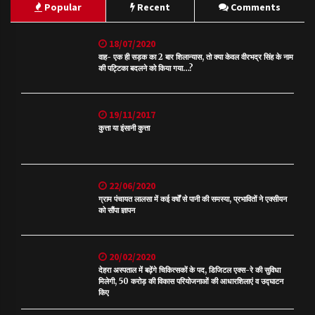
Popular
Recent
Comments
18/07/2020
वाह- एक ही सड़क का 2 बार शिलान्यास, तो क्या केवल वीरभद्र सिंह के नाम
की पट्टिका बदलने को किया गया…?
19/11/2017
कुत्ता या इंसानी कुत्ता
22/06/2020
ग्राम पंचायत लालसा में कई वर्षों से पानी की समस्या, प्रभावितों ने एक्सीयन
को सौंपा ज्ञापन
20/02/2020
देहरा अस्पताल में बढ़ेंगे चिकित्सकों के पद, डिजिटल एक्स-रे की सुविधा
मिलेगी, 50 करोड़ की विकास परियोजनाओं की आधारशिलाएं व उद्घाटन
किए