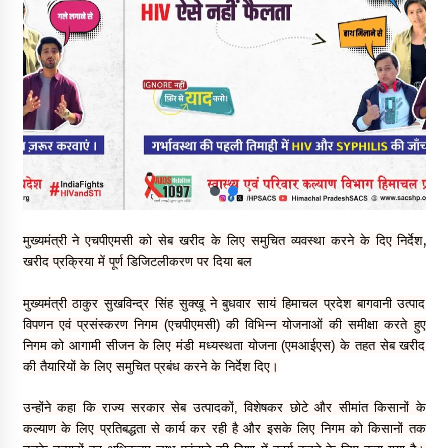
चंबा के बैरागढ़ में दर्दनाक बस हादसा, 7 की मौत, 11 घायल, राज्यपाल CM व
कुलदीप पठानिया सहित नेताओं ने जताया शोक
08/08/2026
चंबा में बड़ा बस सड़क हादसा, 3 की मौत कई गंभीर घायल, बैरागढ़ से चंबा आ
रही थी निजी बस शर्मा कोच
08/08/2026
चौपाल विधायक पर BDC सदस्य राजेश रढाइक का तीखा हमला, मांगा
इस्तीफा
08/08/2026
,
मुख्यमंत्री ने एचपीएमसी को सेब खरीद के लिए समुचित व्यवस्था करने के दिए निर्देश
खरीद प्रक्रिया में पूर्ण डिजिटलीकरण पर दिया बल
हमीरपुर के बड़सर में मनाया जाएगा राज्यस्तरीय स्वतंत्रता दिवस समारोह, CM
सुक्खू करेंगे ध्वजारोहण
मुख्यमंत्री ठाकुर सुखविन्द्र सिंह सुक्खू ने बुधवार सायं हिमाचल प्रदेश बागवानी उत्पाद
07/08/2026
विपणन एवं प्रसंस्करण निगम (एचपीएमसी) की विभिन्न योजनाओं की समीक्षा करते हुए
निगम को आगामी सीजन के लिए मंडी मध्यस्थता योजना (एमआईएस) के तहत सेब खरीद
की तैयारियों के लिए समुचित प्रबंध करने के निर्देश दिए।
वन विभाग के एक हजार खिलाड़ी रामपुर में दिखाएंगे जौहर, 11 से 13 सितंबर
तक आयोजित होगी 27वीं वार्षिक खेलकूद प्रतियोगिता
उन्होंने कहा कि राज्य सरकार सेब उत्पादकों, विशेषकर छोटे और सीमांत किसानों के
07/08/2026
कल्याण के लिए प्रतिबद्धता से कार्य कर रही है और इसके लिए निगम को किसानों तक