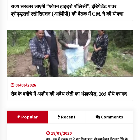
राज्य सरकार लाएगी “ओपन हाइड्रो पॉलिसी”, इंडिपेंडेंट पावर
प्रोड्यूसर्स एसोसिएशन (आईपीपी) की बैठक में CM ने की घोषणा
06/06/2026
सेब के बगीचे में अफीम की अवैध खेती का भंडाफोड़, 163 पौधे बरामद
Popular
Recent
Comments
18/07/2020
वाह- एक ही सड़क का 2 बार शिलान्यास, तो क्या केवल वीरभद्र सिंह के