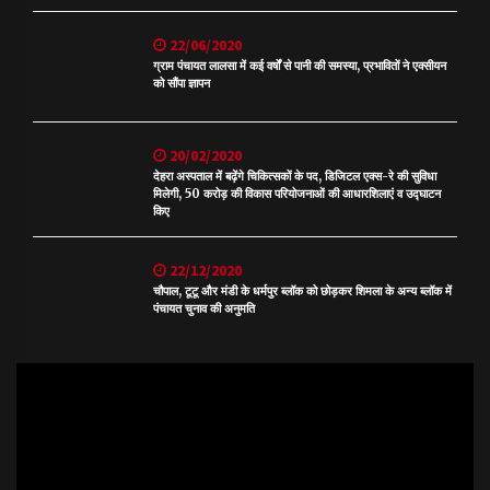
22/06/2020
ग्राम पंचायत लालसा में कई वर्षों से पानी की समस्या, प्रभावितों ने एक्सीयन
को सौंपा ज्ञापन
20/02/2020
देहरा अस्पताल में बढ़ेंगे चिकित्सकों के पद, डिजिटल एक्स-रे की सुविधा
मिलेगी, 50 करोड़ की विकास परियोजनाओं की आधारशिलाएं व उद्घाटन
किए
22/12/2020
चौपाल, टूटू और मंडी के धर्मपुर ब्लॉक को छोड़कर शिमला के अन्य ब्लॉक में
पंचायत चुनाव की अनुमति
Video
Player