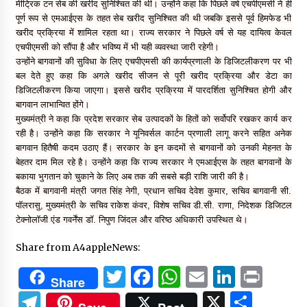
मीट्रिक टन सेब की खरीद सुनिश्चित की थी। उन्होंने कहा कि पिछले वर्ष एचपीएमसी ने ही
पूर्ण रूप से एमआईएस के तहत सेब खरीद सुनिश्चित की थी जबकि इससे पूर्व हिमफेड भी
खरीद प्रक्रिया में शामिल रहता था। राज्य सरकार ने पिछले वर्ष से यह दायित्व केवल
एचपीएमसी को सौंपा है और भविष्य में भी यही व्यवस्था जारी रहेगी।
उन्होंने बागवानों की सुविधा के लिए एचपीएमसी की कार्यप्रणाली के डिजिटलीकरण पर भी
बल देते हुए कहा कि अगले खरीद सीजन से पूरी खरीद प्रक्रिया और डेटा का
डिजिटलीकरण किया जाएगा। इससे खरीद प्रक्रिया में पारदर्शिता सुनिश्चित होगी और
बागवान लाभान्वित होंगे।
मुख्यमंत्री ने कहा कि प्रदेश सरकार सेब उत्पादकों के हितों को सर्वोपरि रखकर कार्य कर
रही है। उन्होंने कहा कि सरकार ने यूनिवर्सल कार्टन प्रणाली लागू करने सहित अनेक
बागवान हितैषी कदम उठाए हैं। सरकार के इन कदमों से बागवानों को उनकी मेहनत के
बेहतर दाम मिल रहे है। उन्होंने कहा कि राज्य सरकार ने एमआईएस के तहत बागवानों के
बकाया भुगतान को चुकाने के लिए अब तक की सबसे बड़ी राशि जारी की है।
बैठक में बागवानी मंत्री जगत सिंह नेगी, प्रधान सचिव देवेश कुमार, सचिव बागवानी सी.
पॉलरासु, मुख्यमंत्री के सचिव राकेश कंवर, विशेष सचिव डी.सी. राणा, निदेशक डिजिटल
टेक्नोलॉजी एंड गवर्नेंस डॉ. निपुण जिंदल और वरिष्ठ अधिकारी उपस्थित थे।
Share from A4appleNews:
Twitter
Facebook
WhatsApp
Email
Linked
Prin
Share
Telegram
X
Shar