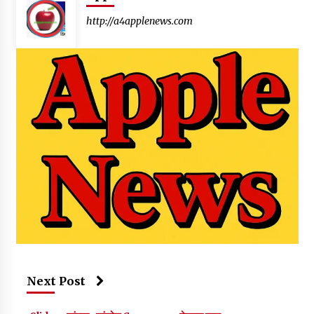
http://a4applenews.com
Next Post