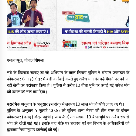
नितिन गडकरी से मिले विक्रमादित्य सिंह, हिमाचल की सड़क परियोजनाओं को
मिली बड़ी सौगात
06/08/2026
आपदा के दौरान मीडिया संचार एवं सूचना प्रबंधन पर शिमला में एक दिवसीय
ओरिएंटेशन कार्यशाला आयोजित
06/08/2026
एप्पल न्यूज़, चौपाल शिमला
नेता प्रतिपक्ष जयराम के आरोप निराधार, सबूत हैं तो सार्वजनिक करें: नरेश
चौहान
नशे के खिलाफ चलाए जा रहे अभियान के तहत शिमला पुलिस ने चोपाल उपमंडल के
06/08/2026
कोफरधार (नगाह) क्षेत्र में बड़ी कार्रवाई करते हुए अवैध भांग की बड़े पैमाने पर की जा
रही खेती का पर्दाफाश किया है। पुलिस ने करीब 10 बीघा भूमि पर उगाई गई अवैध भांग
बड़ी ख़बर – अनुबंध कर्मचारियों को बैक डेट से नहीं मिलेगा नियमितीकरण,
की फसल को नष्ट कर दिया।
शिक्षा निदेशालय ने जारी किया स्पष्टीकरण
05/08/2026
प्रारंभिक अनुमान के अनुसार इस क्षेत्र में लगभग 10 लाख भांग के पौधे लगाए गए थे।
पुलिस के अनुसार 5 जुलाई 2026 को पुलिस थाना नेरवा की टीम गश्त के दौरान
कोफरधार (नगाह) क्षेत्र पहुंची। जांच के दौरान लगभग 10 बीघा भूमि पर अवैध रूप से
देहरा पुलिस की बड़ी कार्रवाई- 90 लाख नकद और 2 करोड़के सोने के
आभूषण बरामद, 7 आरोपी गिरफ्तार
भांग की खेती पाई गई। इसके बाद मौके पर राजस्व एवं वन विभाग के अधिकारियों को
05/08/2026
बुलाकर नियमानुसार कार्रवाई की गई।