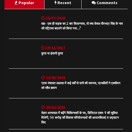
Popular
Recent
Comments
18/07/2020
वाह- एक ही सड़क का 2 बार शिलान्यास, तो क्या केवल वीरभद्र सिंह के नाम
की पट्टिका बदलने को किया गया…?
19/11/2017
कुत्ता या इंसानी कुत्ता
22/06/2020
ग्राम पंचायत लालसा में कई वर्षों से पानी की समस्या, प्रभावितों ने एक्सीयन
को सौंपा ज्ञापन
20/02/2020
देहरा अस्पताल में बढ़ेंगे चिकित्सकों के पद, डिजिटल एक्स-रे की सुविधा
मिलेगी, 50 करोड़ की विकास परियोजनाओं की आधारशिलाएं व उद्घाटन
किए