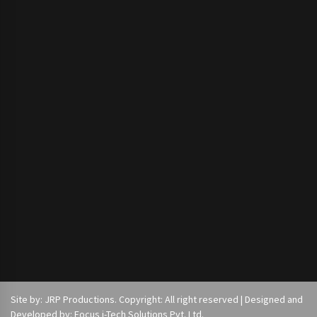
Site by: JRP Productions. Copyright: All right reserved | Designed and
Developed by: Focus i-Tech Solutions Pvt. Ltd.