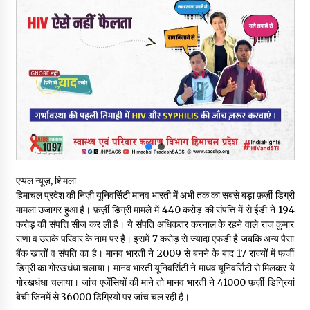
बड़ी ख़बर – अनुबंध कर्मचारियों को बैक डेट से नहीं मिलेगा नियमितीकरण,
शिक्षा निदेशालय ने जारी किया स्पष्टीकरण
05/08/2026
देहरा पुलिस की बड़ी कार्रवाई- 90 लाख नकद और 2 करोड़के सोने के
आभूषण बरामद, 7 आरोपी गिरफ्तार
05/08/2026
पिंजौर-बद्दी फोरलेन परियोजना को मिली बड़ी गति, 378.48 करोड़ की लागत
से बैलेंस कार्य का अवार्ड जारी : हर्ष महाजन
05/08/2026
एप्पल न्यूज़, शिमला
हिमाचल प्रदेश की निज़ी यूनिवर्सिटी मानव भारती में अभी तक का सबसे बड़ा फ़र्ज़ी डिग्री
वन विभाग एवं रेड क्रॉस सोसायटी के संयुक्त तत्वावधान में शूराला में वृक्षारोपण
मामला उजागर हुआ है। फ़र्ज़ी डिग्री मामले में 440 करोड़ की संपत्ति में से ईडी ने 194
अभियान आयोजित
करोड़ की संपत्ति सीज कर ली है। ये संपति अधिकतर करनाल के रहने वाले राज कुमार
05/08/2026
राणा व उसके परिवार के नाम पर है। इसमें 7 करोड़ से ज्यादा एफडी है जबकि अन्य पैसा
बैंक खातों व संपति का है। मानव भारती ने 2009 से बनने के बाद 17 राज्यों में फर्जी
डिग्री का गोरखधंधा चलाया। मानव भारती यूनिवर्सिटी ने माधव यूनिवर्सिटी से मिलकर ये
हिमाचल में प्रतिशोध की राजनीति के खिलाफ भाजपा ने शिमला CM आवास
ओकओवर घेराव में किया शक्ति प्रदर्शन
गोरखधंधा चलाया। जांच एजेंसियों की माने तो मानव भारती ने 41000 फ़र्ज़ी डिग्रियां
05/08/2026
बेची जिनमें से 36000 डिग्रियों पर जांच चल रही है।