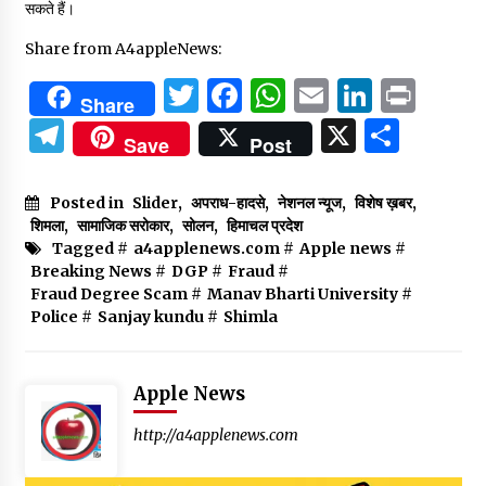
सकते हैं।
Share from A4appleNews:
Twitter
Facebook
WhatsApp
Email
Linked
Prin
Share
Telegram
X
Shar
Save
Post
Posted in
Slider
,
अपराध-हादसे
,
नेशनल न्यूज
,
विशेष ख़बर
,
शिमला
,
सामाजिक सरोकार
,
सोलन
,
हिमाचल प्रदेश
Tagged #
a4applenews.com
#
Apple news
#
Breaking News
#
DGP
#
Fraud
#
Fraud Degree Scam
#
Manav Bharti University
#
Police
#
Sanjay kundu
#
Shimla
Apple News
http://a4applenews.com