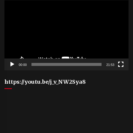
Video
Player
00:00
21:53
https://youtu.be/j_v_NW2Sya8