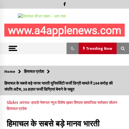
Trending Now
Trending Now
Home
हिमाचल प्रदेश
शिमला पुलिस में बड़ी अनुशासनात्मक कार्रवाई, 3 पुलिसकर्मी निलंबित
हिमाचल के सबसे बड़े मानव भारती यूनिवर्सिटी फर्जी डिग्री मामले में 194 करोड़ की
07/08/2026
संपत्ति अटैच, 36 हज़ार फर्जी डिग्रियां बेचने के सबूत
Slider
अपराध-हादसे
नेशनल न्यूज
विशेष ख़बर
शिमला
सामाजिक सरोकार
सोलन
6 साल में पीएम नरेंद्र मोदी के विदेश दौरों पर 557 करोड़ खर्च, सरकार ने
हिमाचल प्रदेश
संसद में दी जानकारी
07/08/2026
हिमाचल के सबसे बड़े मानव भारती