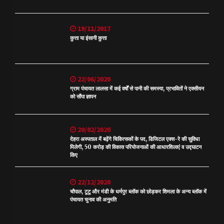
19/11/2017
कुत्ता या इंसानी कुत्ता
22/06/2020
ग्राम पंचायत लालसा में कई वर्षों से पानी की समस्या, प्रभावितों ने एक्सीयन
को सौंपा ज्ञापन
20/02/2020
देहरा अस्पताल में बढ़ेंगे चिकित्सकों के पद, डिजिटल एक्स-रे की सुविधा
मिलेगी, 50 करोड़ की विकास परियोजनाओं की आधारशिलाएं व उद्घाटन
किए
22/12/2020
चौपाल, टूटू और मंडी के धर्मपुर ब्लॉक को छोड़कर शिमला के अन्य ब्लॉक में
पंचायत चुनाव की अनुमति