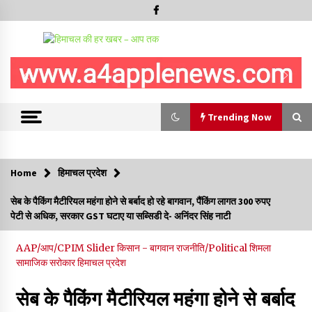
Trending Now
Trending Now
Home
हिमाचल प्रदेश
IGMC शिमला को मिलेगी स्पैक्ट, सेल सेपरेटर और 256-स्लाइस सीटी
सेब के पैकिंग मैटीरियल महंगा होने से बर्बाद हो रहे बागवान, पैंकिंग लागत 300 रुपए
स्कैन मशीन, स्वास्थ्य उपकरणों और आधारभूत अधोसंरचना के लिए जारी किए
पेटी से अधिक, सरकार GST घटाए या सब्सिडी दे- अनिंदर सिंह नाटी
83.85 करोड़- CM
09/08/2026
AAP/आप/CPIM
Slider
किसान - बागवान
राजनीति/Political
शिमला
सामाजिक सरोकार
हिमाचल प्रदेश
हिमाचल सरकार कोल्ड स्टोरेज, फ्रीज-ड्राई यूनिट और रेफ्रिजरेटेड वैन के
लिए देगी 70 % सब्सिडी
09/08/2026
सेब के पैकिंग मैटीरियल महंगा होने से बर्बाद