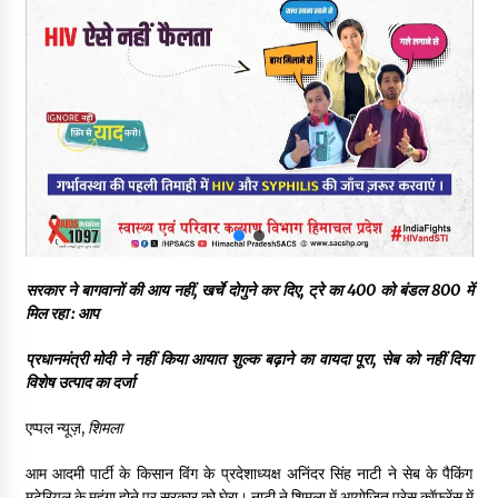
हिमाचल सरकार मछुआरों को नावों और मछली पकड़ने के उपकरणों पर डे रही
70 से 90% तक सब्सिडी
08/08/2026
चंबा के बैरागढ़ में दर्दनाक बस हादसा, 7 की मौत, 11 घायल, राज्यपाल CM व
कुलदीप पठानिया सहित नेताओं ने जताया शोक
08/08/2026
चंबा में बड़ा बस सड़क हादसा, 3 की मौत कई गंभीर घायल, बैरागढ़ से चंबा आ
रही थी निजी बस शर्मा कोच
08/08/2026
सरकार ने बागवानों की आय नहीं, खर्चे दोगुने कर दिए, ट्रे का 400 को बंडल 800 में
मिल रहा : आप
चौपाल विधायक पर BDC सदस्य राजेश रढाइक का तीखा हमला, मांगा
इस्तीफा
प्रधानमंत्री मोदी ने नहीं किया आयात शुल्क बढ़ाने का वायदा पूरा, सेब को नहीं दिया
08/08/2026
विशेष उत्पाद का दर्जा
एप्पल न्यूज़,
शिमला
हमीरपुर के बड़सर में मनाया जाएगा राज्यस्तरीय स्वतंत्रता दिवस समारोह, CM
सुक्खू करेंगे ध्वजारोहण
आम आदमी पार्टी के किसान विंग के प्रदेशाध्यक्ष अनिंदर सिंह नाटी ने सेब के पैकिंग
07/08/2026
मटेरियल के महंगा होने पर सरकार को घेरा। नाटी ने शिमला में आयोजित प्रेस कॉफ्रेंस में