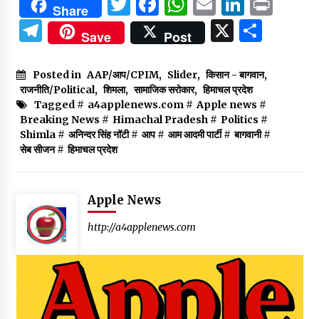
Twitter
Facebook
WhatsApp
Email
Linked
Prin
Share
Telegram
X
Shar
Save
Post
Posted in
AAP/आप/CPIM
,
Slider
,
किसान - बागवान
,
राजनीति/Political
,
शिमला
,
सामाजिक सरोकार
,
हिमाचल प्रदेश
Tagged #
a4applenews.com
#
Apple news
#
Breaking News
#
Himachal Pradesh
#
Politics
#
Shimla
#
अनिन्दर सिंह नॉटी
#
आप
#
आम आदमी पार्टी
#
बागवानी
#
सेब सीजन
#
हिमाचल प्रदेश
Apple News
http://a4applenews.com