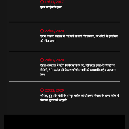
19/11/2017
कुत्ता या इंसानी कुत्ता
22/06/2020
ग्राम पंचायत लालसा में कई वर्षों से पानी की समस्या, प्रभावितों ने एक्सीयन
को सौंपा ज्ञापन
20/02/2020
देहरा अस्पताल में बढ़ेंगे चिकित्सकों के पद, डिजिटल एक्स-रे की सुविधा
मिलेगी, 50 करोड़ की विकास परियोजनाओं की आधारशिलाएं व उद्घाटन
किए
22/12/2020
चौपाल, टूटू और मंडी के धर्मपुर ब्लॉक को छोड़कर शिमला के अन्य ब्लॉक में
पंचायत चुनाव की अनुमति
Video
Player