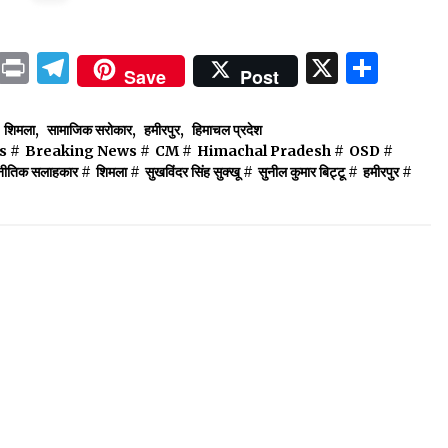
ok
sApp
ail
LinkedIn
Print
Telegram
X
Shar
Save
Post
शिमला
,
सामाजिक सरोकार
,
हमीरपुर
,
हिमाचल प्रदेश
s
#
Breaking News
#
CM
#
Himachal Pradesh
#
OSD
#
नीतिक सलाहकार
#
शिमला
#
सुखविंदर सिंह सुक्खू
#
सुनील कुमार बिट्टू
#
हमीरपुर
#