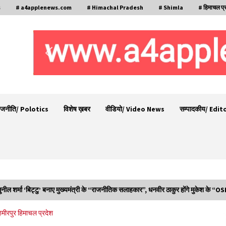
s
# a4applenews.com
# Himachal Pradesh
# Shimla
# हिमाचल प्
ाजनीति/ Polotics
विशेष ख़बर
वीडियो/ Video News
सम्पादकीय/ Edit
ुनील शर्मा ‘बिट्टु’ बनाए मुख्यमंत्री के “राजनीतिक सलाहकार”, धनवीर ठाकुर होंगे मुकेश के “O
29 मेगावाट पावर प्रोजेक्ट से प्रभावित गांवों को LADA
हमीरपुर
हिमाचल प्रदेश
फंड व रोजगार न मिलने पर राजस्व मंत्री ने जताई नाराजगी
09/08/2026