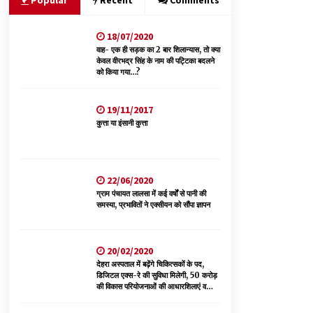
Popular
Recent
Comments
18/07/2020
हिमाचल सरकार मछुआरों को नावों और मछली पकड़ने के
उपकरणों पर डे रही 70 से 90% तक सब्सिडी
वाह- एक ही सड़क का 2 बार शिलान्यास, तो क्या
केवल वीरभद्र सिंह के नाम की पट्टिका बदलने
08/08/2026
को किया गया…?
चौपाल विधायक पर BDC सदस्य राजेश रढाइक का तीखा
19/11/2017
हमला, मांगा इस्तीफा
कुत्ता या इंसानी कुत्ता
08/08/2026
30 बैग की सीमा पर भाजपा का हमला, बोली- कांग्रेस
सरकार ने सेब उत्पादकों की तोड़ी कमर- संदीपनी
22/06/2020
07/08/2026
ग्राम पंचायत लालसा में कई वर्षों से पानी की
समस्या, प्रभावितों ने एक्सीयन को सौंपा ज्ञापन
20/02/2020
देहरा अस्पताल में बढ़ेंगे चिकित्सकों के पद,
डिजिटल एक्स-रे की सुविधा मिलेगी, 50 करोड़
की विकास परियोजनाओं की आधारशिलाएं व
उद्घाटन किए