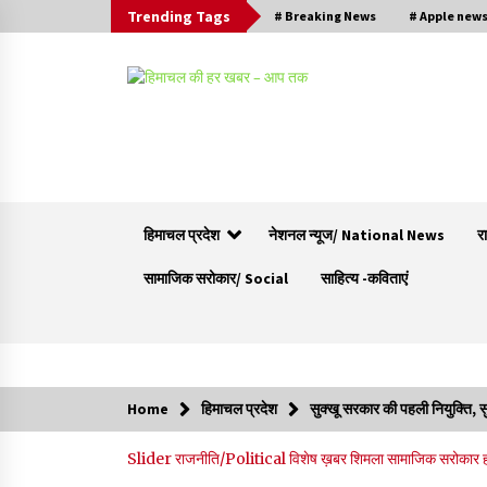
Trending Tags
# Breaking News
# Apple new
हिमाचल प्रदेश
नेशनल न्यूज/ National News
र
सामाजिक सरोकार/ Social
साहित्य -कविताएं
Trending Now
Home
हिमाचल प्रदेश
सुक्खू सरकार की पहली नियुक्ति, स
रामपुर नगर परिषद के पिछले 5 वर्षों के कार्यों की होगी
Slider
राजनीति/Political
विशेष ख़बर
शिमला
सामाजिक सरोकार
समीक्षा, अनियमितता मिली तो होगी जांच : करण शर्मा
09/08/2026