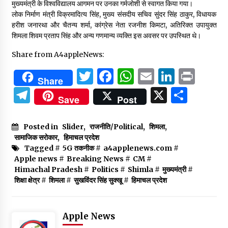
मुख्यमंत्री के विश्वविद्यालय आगमन पर उनका गर्मजोशी से स्वागत किया गया।
लोक निर्माण मंत्री विक्रमादित्य सिंह, मुख्य संसदीय सचिव सुंदर सिंह ठाकुर, विधायक
हरीश जनारथा और चैतन्य शर्मा, कांग्रेस नेता रजनीश किमटा, अतिरिक्त उपायुक्त
शिमला शिवम प्रताप सिंह और अन्य गणमान्य व्यक्ति इस अवसर पर उपस्थित थे।
Share from A4appleNews:
Twitter
Facebook
WhatsApp
Email
Linked
Prin
Share
Telegram
X
Shar
Save
Post
Posted in
Slider
,
राजनीति/Political
,
शिमला
,
सामाजिक सरोकार
,
हिमाचल प्रदेश
Tagged #
5G तकनीक
#
a4applenews.com
#
Apple news
#
Breaking News
#
CM
#
Himachal Pradesh
#
Politics
#
Shimla
#
मुख्यमंत्री
#
शिक्षा क्षेत्र
#
शिमला
#
सुखविंदर सिंह सुक्खू
#
हिमाचल प्रदेश
Apple News