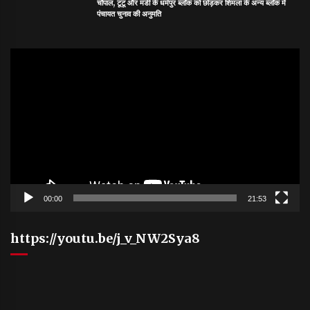
चौपाल, टूटू और मंडी के धर्मपुर ब्लॉक को छोड़कर शिमला के अन्य ब्लॉक में
पंचायत चुनाव की अनुमति
Video
Player
00:00
21:53
https://youtu.be/j_v_NW2Sya8