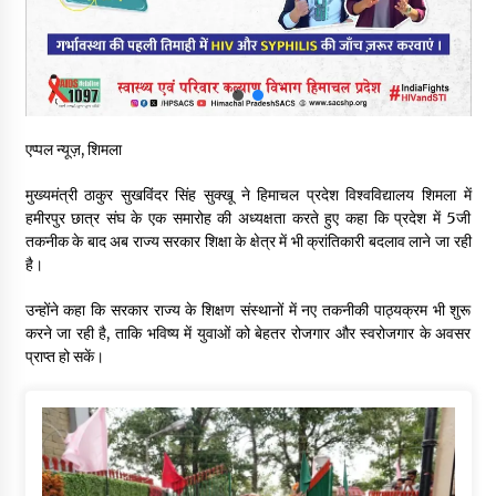
नितिन गडकरी से मिले विक्रमादित्य सिंह, हिमाचल की सड़क परियोजनाओं को
मिली बड़ी सौगात
06/08/2026
आपदा के दौरान मीडिया संचार एवं सूचना प्रबंधन पर शिमला में एक दिवसीय
ओरिएंटेशन कार्यशाला आयोजित
एप्पल न्यूज़, शिमला
06/08/2026
मुख्यमंत्री ठाकुर सुखविंदर सिंह सुक्खू ने हिमाचल प्रदेश विश्वविद्यालय शिमला में
हमीरपुर छात्र संघ के एक समारोह की अध्यक्षता करते हुए कहा कि प्रदेश में 5जी
नेता प्रतिपक्ष जयराम के आरोप निराधार, सबूत हैं तो सार्वजनिक करें: नरेश
तकनीक के बाद अब राज्य सरकार शिक्षा के क्षेत्र में भी क्रांतिकारी बदलाव लाने जा रही
चौहान
है।
06/08/2026
उन्होंने कहा कि सरकार राज्य के शिक्षण संस्थानों में नए तकनीकी पाठ्यक्रम भी शुरू
बड़ी ख़बर – अनुबंध कर्मचारियों को बैक डेट से नहीं मिलेगा नियमितीकरण,
करने जा रही है, ताकि भविष्य में युवाओं को बेहतर रोजगार और स्वरोजगार के अवसर
शिक्षा निदेशालय ने जारी किया स्पष्टीकरण
प्राप्त हो सकें।
05/08/2026
देहरा पुलिस की बड़ी कार्रवाई- 90 लाख नकद और 2 करोड़के सोने के
आभूषण बरामद, 7 आरोपी गिरफ्तार
05/08/2026