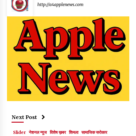
http://a4applenews.com
Next Post
Slider
नेशनल न्यूज
विशेष ख़बर
शिमला
सामाजिक सरोकार