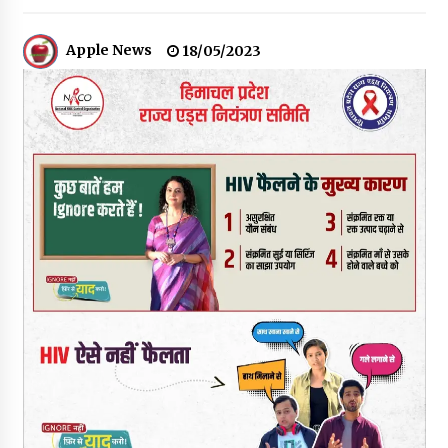
30 बैग की सीमा पर भाजपा का हमला, बोली- कांग्रेस सरकार ने सेब उत्पादकों
की तोड़ी कमर- संदीपनी
Apple News
18/05/2023
07/08/2026
शिमला पुलिस में बड़ी अनुशासनात्मक कार्रवाई, 3 पुलिसकर्मी निलंबित
07/08/2026
6 साल में पीएम नरेंद्र मोदी के विदेश दौरों पर 557 करोड़ खर्च, सरकार ने
संसद में दी जानकारी
07/08/2026
रूपी भावा वन्यजीव अभयारण्य में फिर दिखा जंगलों का ‘खामोश पहरेदार’, दुर्लभ
हिमालयन “सीरो” कैमरे में कैद
06/08/2026
भ्रष्टाचार से अर्जित संपत्ति जब्त कर गरीबों में बांटेगी हिमाचल सरकार -CM
06/08/2026