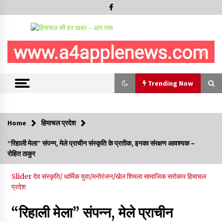
Trending Now
Trending Now
Home
हिमाचल प्रदेश
शिमला पुलिस में बड़ी अनुशासनात्मक कार्रवाई, 3 पुलिसकर्मी निलंबित
“रिहाली मेला” संपन्न, मेले प्राचीन संस्कृति के प्रतीक, इनका संरक्षण आवश्यक –
07/08/2026
रोहित ठाकुर
6 साल में पीएम नरेंद्र मोदी के विदेश दौरों पर 557 करोड़ खर्च, सरकार ने
Slider
देव संस्कृति/ धार्मिक
युवा/मनोरंजन/खेल
शिमला
सामाजिक सरोकार
हिमाचल
संसद में दी जानकारी
प्रदेश
07/08/2026
“रिहाली मेला” संपन्न, मेले प्राचीन
रूपी भावा वन्यजीव अभयारण्य में फिर दिखा जंगलों का ‘खामोश पहरेदार’, दुर्लभ