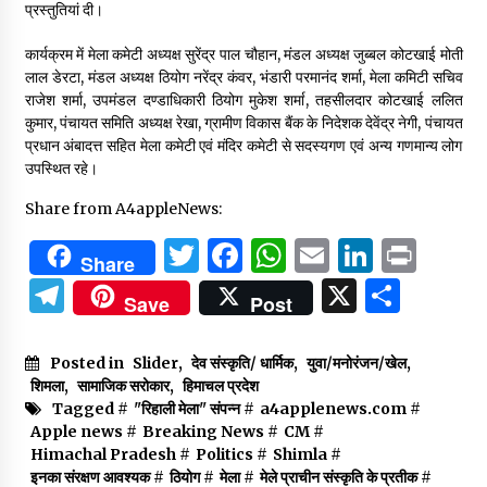
प्रस्तुतियां दी।
कार्यक्रम में मेला कमेटी अध्यक्ष सुरेंद्र पाल चौहान, मंडल अध्यक्ष जुब्बल कोटखाई मोती
लाल डेरटा, मंडल अध्यक्ष ठियोग नरेंद्र कंवर, भंडारी परमानंद शर्मा, मेला कमिटी सचिव
राजेश शर्मा, उपमंडल दण्डाधिकारी ठियोग मुकेश शर्मा, तहसीलदार कोटखाई ललित
कुमार, पंचायत समिति अध्यक्ष रेखा, ग्रामीण विकास बैंक के निदेशक देवेंद्र नेगी, पंचायत
प्रधान अंबादत्त सहित मेला कमेटी एवं मंदिर कमेटी से सदस्यगण एवं अन्य गणमान्य लोग
उपस्थित रहे।
Share from A4appleNews:
Twitter
Facebook
WhatsApp
Email
Linked
Prin
Share
Telegram
X
Shar
Save
Post
Posted in
Slider
,
देव संस्कृति/ धार्मिक
,
युवा/मनोरंजन/खेल
,
शिमला
,
सामाजिक सरोकार
,
हिमाचल प्रदेश
Tagged #
"रिहाली मेला" संपन्न
#
a4applenews.com
#
Apple news
#
Breaking News
#
CM
#
Himachal Pradesh
#
Politics
#
Shimla
#
इनका संरक्षण आवश्यक
#
ठियोग
#
मेला
#
मेले प्राचीन संस्कृति के प्रतीक
#