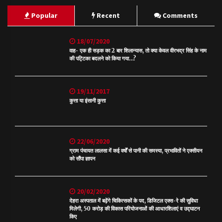
Popular
Recent
Comments
18/07/2020
वाह- एक ही सड़क का 2 बार शिलान्यास, तो क्या केवल वीरभद्र सिंह के नाम
की पट्टिका बदलने को किया गया…?
19/11/2017
कुत्ता या इंसानी कुत्ता
22/06/2020
ग्राम पंचायत लालसा में कई वर्षों से पानी की समस्या, प्रभावितों ने एक्सीयन
को सौंपा ज्ञापन
20/02/2020
देहरा अस्पताल में बढ़ेंगे चिकित्सकों के पद, डिजिटल एक्स-रे की सुविधा
मिलेगी, 50 करोड़ की विकास परियोजनाओं की आधारशिलाएं व उद्घाटन
किए