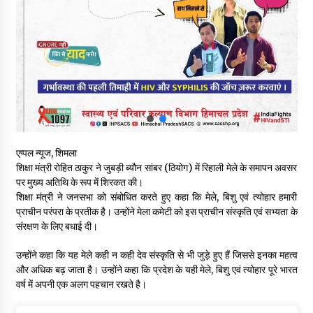
शिक्षा निदेशालय ने जारी किया स्पष्टीकरण
05/08/2026
देहरा पुलिस की बड़ी कार्रवाई- 90 लाख नकद और 2 करोड़के सोने के
आभूषण बरामद, 7 आरोपी गिरफ्तार
05/08/2026
पिंजौर-बद्दी फोरलेन परियोजना को मिली बड़ी गति, 378.48 करोड़ की लागत
से बैलेंस कार्य का अवार्ड जारी : हर्ष महाजन
05/08/2026
एप्पल न्यूज, शिमला
शिक्षा मंत्री रोहित ठाकुर ने जुबड़ी ब्यौन सांबर (ठियोग) में रिहाली मेले के समापन अवसर
पर मुख्य अतिथि के रूप में शिरकत की।
वन विभाग एवं रेड क्रॉस सोसायटी के संयुक्त तत्वावधान में शूराला में वृक्षारोपण
शिक्षा मंत्री ने जनसभा को संबोधित करते हुए कहा कि मेले, बिशु एवं त्योहार हमारी
अभियान आयोजित
प्राचीन परंपरा के प्रतीक है। उन्होंने मेला कमेटी को इस प्राचीन संस्कृति एवं सभ्यता के
05/08/2026
संरक्षण के लिए बधाई दी।
हिमाचल में प्रतिशोध की राजनीति के खिलाफ भाजपा ने शिमला CM आवास
उन्होंने कहा कि यह मेले कही न कही देव संस्कृति से भी जुड़े हुए हैं जिससे इनका महत्व
ओकओवर घेराव में किया शक्ति प्रदर्शन
और अधिक बढ़ जाता है। उन्होंने कहा कि प्रदेश के यही मेले, बिशु एवं त्योहार पूरे भारत
05/08/2026
वर्ष में अपनी एक अलग पहचान रखते है।