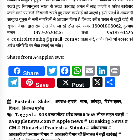
रखते हुए नियमानुसार सख्त से सख्त कार्रवाई अमल में लाई जाएगी व अवैध कारोबार
करने वालों पर कड़ी निगरानी रखते हुए सख्त कार्रवाई की जाएगी। इसी संदर्भ में आबकारी
आयुक्त यूनुस ने सभी नागरिकों से आहवान किया है कि वह अवैध शराब से जुड़ी कोई भी
सूचना विभाग द्वारा संचालित किए जा रहे टौल फ्री नम्बर 18001808062, दूरभाष
नम्बर 0177-2620426 तथा 94183-31426
व controlroomhq@gmail-com पर साझा करें, ताकि किसी भी प्रकार की
अवैध गतिविधि पर रोक लगाई जा सके।
Share from A4appleNews:
Twitter
Facebook
WhatsApp
Email
Linked
Prin
Share
Telegram
X
Shar
Save
Post
Posted in
Slider
,
अपराध-हादसे
,
ऊना
,
कांगड़ा
,
विशेष ख़बर
,
शिमला
,
हिमाचल प्रदेश
Tagged #
808 बल्क लीटर अवैध शराब व 1645 लीटर लाहन पकड़ी
#
a4applenews.com
#
Apple news
#
Breaking News
#
CM
#
Himachal Pradesh
#
Shimla
#
अवैध शराब
#
आबकारी एवं कराधान विभाग
#
आबकारी विभाग की हिमाचल में बड़ी कार्रवाई
#