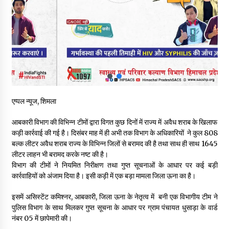
वन विभाग के एक हजार खिलाड़ी रामपुर में दिखाएंगे जौहर, 11 से 13 सितंबर
तक आयोजित होगी 27वीं वार्षिक खेलकूद प्रतियोगिता
07/08/2026
30 बैग की सीमा पर भाजपा का हमला, बोली- कांग्रेस सरकार ने सेब उत्पादकों
की तोड़ी कमर- संदीपनी
07/08/2026
शिमला पुलिस में बड़ी अनुशासनात्मक कार्रवाई, 3 पुलिसकर्मी निलंबित
एप्पल न्यूज, शिमला
07/08/2026
आबकारी विभाग की विभिन्न टीमों द्वारा विगत कुछ दिनों में राज्य में अवैध शराब के खिलाफ
कड़ी कार्रवाई की गई है। दिसंबर माह में ही अभी तक विभाग के अधिकारियों ने कुल 808
बल्क लीटर अवैध शराब राज्य के विभिन्न जिलों से बरामद की है तथा साथ ही साथ 1645
6 साल में पीएम नरेंद्र मोदी के विदेश दौरों पर 557 करोड़ खर्च, सरकार ने
संसद में दी जानकारी
लीटर लाहन भी बरामद करके नष्ट की है।
07/08/2026
विभाग की टीमों ने नियमित निरीक्षण तथा गुप्त सूचनाओं के आधार पर कई बड़ी
कार्रवाहियों को अंजाम दिया है। इसी कड़ी में एक बड़ा मामला जिला ऊना का है।
रूपी भावा वन्यजीव अभयारण्य में फिर दिखा जंगलों का ‘खामोश पहरेदार’, दुर्लभ
इसमें असिस्टेंट कमिश्नर, आबकारी, जिला ऊना के नेतृत्व में बनी एक विभागीय टीम ने
हिमालयन “सीरो” कैमरे में कैद
पुलिस विभाग के साथ मिलकर गुप्त सूचना के आधार पर ग्राम पंचायत धुसाड़ा के वार्ड
06/08/2026
नंबर 05 में छापेमारी की।