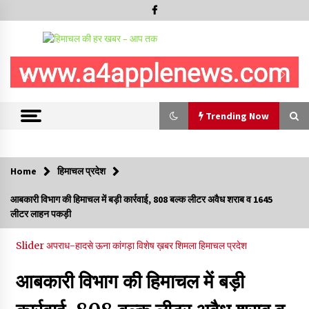
Trending Now
Trending Now
Home
हिमाचल प्रदेश
5 किलो अफीम डोडा/पोस्त बरामदगी मामले में कुल्लू सैंज से मुख्य सप्लायर
आबकारी विभाग की हिमाचल में बड़ी कार्रवाई, 808 बल्क लीटर अवैध शराब व 1645
गिरफ्तार
लीटर लाहन पकड़ी
09/08/2026
Slider
अपराध-हादसे
ऊना
कांगड़ा
विशेष ख़बर
शिमला
हिमाचल प्रदेश
सुधीर शर्मा अपनी बोल-वाणी सुधारें, हिमाचली संस्कृति के अनुरूप करें भाषा का
प्रयोग- राजेश धर्माणी
08/08/2026
आबकारी विभाग की हिमाचल में बड़ी