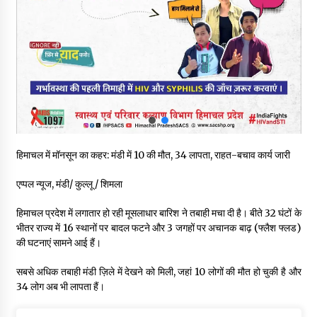
नितिन गडकरी से मिले विक्रमादित्य सिंह, हिमाचल की सड़क परियोजनाओं को
मिली बड़ी सौगात
06/08/2026
आपदा के दौरान मीडिया संचार एवं सूचना प्रबंधन पर शिमला में एक दिवसीय
ओरिएंटेशन कार्यशाला आयोजित
06/08/2026
नेता प्रतिपक्ष जयराम के आरोप निराधार, सबूत हैं तो सार्वजनिक करें: नरेश
हिमाचल में मॉनसून का कहर: मंडी में 10 की मौत, 34 लापता, राहत-बचाव कार्य जारी
चौहान
06/08/2026
एप्पल न्यूज, मंडी/ कुल्लू / शिमला
बड़ी ख़बर – अनुबंध कर्मचारियों को बैक डेट से नहीं मिलेगा नियमितीकरण,
हिमाचल प्रदेश में लगातार हो रही मूसलाधार बारिश ने तबाही मचा दी है। बीते 32 घंटों के
शिक्षा निदेशालय ने जारी किया स्पष्टीकरण
भीतर राज्य में 16 स्थानों पर बादल फटने और 3 जगहों पर अचानक बाढ़ (फ्लैश फ्लड)
05/08/2026
की घटनाएं सामने आई हैं।
सबसे अधिक तबाही मंडी ज़िले में देखने को मिली, जहां 10 लोगों की मौत हो चुकी है और
देहरा पुलिस की बड़ी कार्रवाई- 90 लाख नकद और 2 करोड़के सोने के
आभूषण बरामद, 7 आरोपी गिरफ्तार
34 लोग अब भी लापता हैं।
05/08/2026