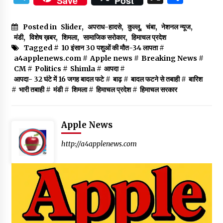
Save
Post
Posted in
Slider
,
अपराध-हादसे
,
कुल्लू
,
चंबा
,
नेशनल न्यूज
,
मंडी
,
विशेष ख़बर
,
शिमला
,
सामाजिक सरोकार
,
हिमाचल प्रदेश
Tagged #
10 इंसान 30 पशुओं की मौत-34 लापता
#
a4applenews.com
#
Apple news
#
Breaking News
#
CM
#
Politics
#
Shimla
#
आपदा
#
आपदा- 32 घंटे में 16 जगह बादल फटे
#
बाढ़
#
बादल फटने से तबाही
#
बारिश
#
भारी तबाही
#
मंडी
#
शिमला
#
हिमाचल प्रदेश
#
हिमाचल सरकार
Apple News
http://a4applenews.com