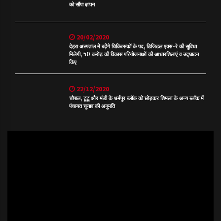
को सौंपा ज्ञापन
20/02/2020
देहरा अस्पताल में बढ़ेंगे चिकित्सकों के पद, डिजिटल एक्स-रे की सुविधा
मिलेगी, 50 करोड़ की विकास परियोजनाओं की आधारशिलाएं व उद्घाटन
किए
22/12/2020
चौपाल, टूटू और मंडी के धर्मपुर ब्लॉक को छोड़कर शिमला के अन्य ब्लॉक में
पंचायत चुनाव की अनुमति
Video
Player