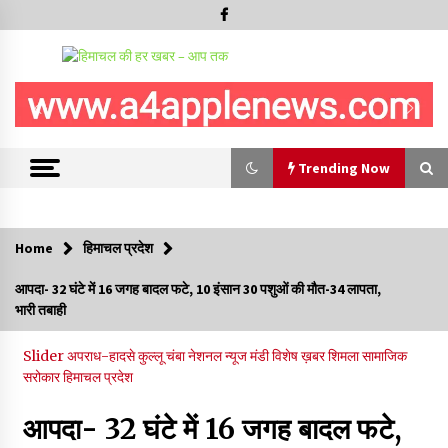
Trending Now
Trending Now
Home
हिमाचल प्रदेश
हमीरपुर के बड़सर में मनाया जाएगा राज्यस्तरीय स्वतंत्रता दिवस समारोह, CM
आपदा- 32 घंटे में 16 जगह बादल फटे, 10 इंसान 30 पशुओं की मौत-34 लापता,
सुक्खू करेंगे ध्वजारोहण
भारी तबाही
07/08/2026
Slider
अपराध-हादसे
कुल्लू
चंबा
नेशनल न्यूज
मंडी
विशेष ख़बर
शिमला
सामाजिक
वन विभाग के एक हजार खिलाड़ी रामपुर में दिखाएंगे जौहर, 11 से 13 सितंबर
सरोकार
हिमाचल प्रदेश
तक आयोजित होगी 27वीं वार्षिक खेलकूद प्रतियोगिता
07/08/2026
आपदा- 32 घंटे में 16 जगह बादल फटे,