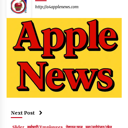
http://a4applenews.com
Next Post
Slider
कर्मचारी/Employees
नेशनल न्यूज
युवा/मनोरंजन/खेल