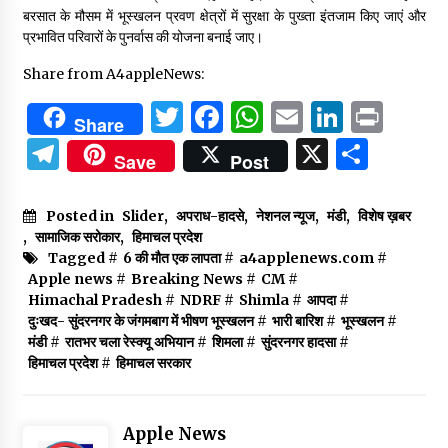
बरसात के मौसम में भूस्खलन प्रवण क्षेत्रों में सुरक्षा के पुख्ता इंतजाम किए जाएं और
प्रभावित परिवारों के पुनर्वास की योजना बनाई जाए।
Share from A4appleNews:
Twitter
Facebook
WhatsApp
Email
Linked
Prin
Share
Telegram
X
Shar
Save
Post
Posted in
Slider
,
अपराध-हादसे
,
नेशनल न्यूज
,
मंडी
,
विशेष ख़बर
,
सामाजिक सरोकार
,
हिमाचल प्रदेश
Tagged #
6 की मौत एक लापता
#
a4applenews.com
#
Apple news
#
Breaking News
#
CM
#
Himachal Pradesh
#
NDRF
#
Shimla
#
आपदा
#
दुःखद- सुंदरनगर के जंगमबाग में भीषण भूस्खलन
#
भारी बारिश
#
भूस्खलन
#
मंडी
#
रातभर चला रेस्क्यू अभियान
#
शिमला
#
सुंदरनगर हादसा
#
हिमाचल प्रदेश
#
हिमाचल सरकार
Apple News