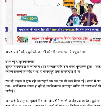
रूपी भावा वन्यजीव अभयारण्य में फिर दिखा जंगलों का ‘खामोश पहरेदार’, दुर्लभ
हिमालयन “सीरो” कैमरे में कैद
06/08/2026
भ्रष्टाचार से अर्जित संपत्ति जब्त कर गरीबों में बांटेगी हिमाचल सरकार -CM
06/08/2026
नितिन गडकरी से मिले विक्रमादित्य सिंह, हिमाचल की सड़क परियोजनाओं को
दो घर मलबे में दबे, स्कूटी और कार भी चपेट में; रातभर चला रेस्क्यू अभियान
मिली बड़ी सौगात
06/08/2026
एप्पल न्यूज, सुंदरनगर/मंडी
सुंदरनगर उपमंडल के जंगमबाग क्षेत्र में मंगलवार देर शाम भीषण भूस्खलन हुआ। पहाड़
आपदा के दौरान मीडिया संचार एवं सूचना प्रबंधन पर शिमला में एक दिवसीय
दरकने से मलबे की चपेट में आए दो मकान पूरी तरह से जमींदोज़ हो गए।
ओरिएंटेशन कार्यशाला आयोजित
06/08/2026
साथ ही, सड़क से गुजर रही एक स्कूटी और एक कार भी मलबे में दब गई। हादसे में अब
तक 6 लोगों के शव बरामद हो चुके हैं, जबकि कार में सवार एक व्यक्ति की तलाश अभी भी
जारी है।
नेता प्रतिपक्ष जयराम के आरोप निराधार, सबूत हैं तो सार्वजनिक करें: नरेश
चौहान
06/08/2026
जानकारी के अनुसार, मृतकों में 5 लोग दो घरों में रह रहे थे और एक व्यक्ति स्कूटी पर
सवार होकर जा रहा था। प्रशासन ने मृतकों की पहचान सुनिश्चित करने की प्रक्रिया