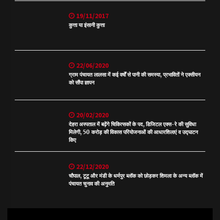
19/11/2017
कुत्ता या इंसानी कुत्ता
22/06/2020
ग्राम पंचायत लालसा में कई वर्षों से पानी की समस्या, प्रभावितों ने एक्सीयन
को सौंपा ज्ञापन
20/02/2020
देहरा अस्पताल में बढ़ेंगे चिकित्सकों के पद, डिजिटल एक्स-रे की सुविधा
मिलेगी, 50 करोड़ की विकास परियोजनाओं की आधारशिलाएं व उद्घाटन
किए
22/12/2020
चौपाल, टूटू और मंडी के धर्मपुर ब्लॉक को छोड़कर शिमला के अन्य ब्लॉक में
पंचायत चुनाव की अनुमति
Video