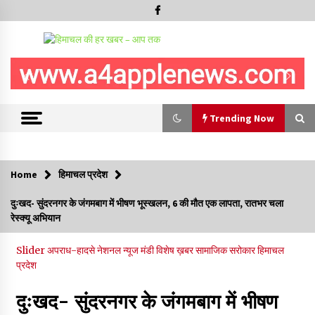
Trending Now
Trending Now
Home
हिमाचल प्रदेश
चंबा में बड़ा बस सड़क हादसा, 3 की मौत कई गंभीर घायल, बैरागढ़ से चंबा आ
दुःखद- सुंदरनगर के जंगमबाग में भीषण भूस्खलन, 6 की मौत एक लापता, रातभर चला
रही थी निजी बस शर्मा कोच
रेस्क्यू अभियान
08/08/2026
Slider
अपराध-हादसे
नेशनल न्यूज
मंडी
विशेष ख़बर
सामाजिक सरोकार
हिमाचल
चौपाल विधायक पर BDC सदस्य राजेश रढाइक का तीखा हमला, मांगा
प्रदेश
इस्तीफा
08/08/2026
दुःखद- सुंदरनगर के जंगमबाग में भीषण