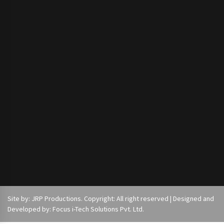
Site by: JRP Productions. Copyright: All right reserved | Designed and
Developed by: Focus i-Tech Solutions Pvt. Ltd.