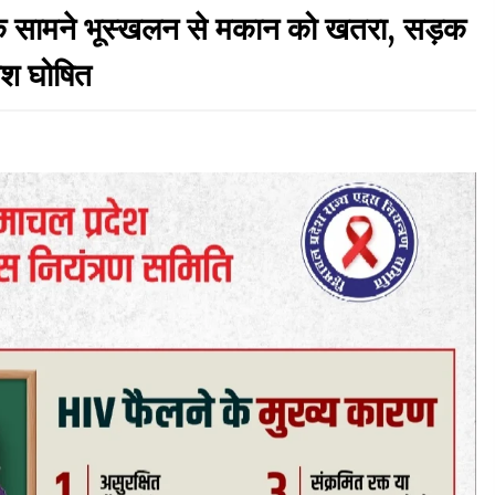
के सामने भूस्खलन से मकान को खतरा, सड़क
नितिन गडकरी से मिले विक्रमादित्य सिंह, हिमाचल की सड़क
काश घोषित
परियोजनाओं को मिली बड़ी सौगात
06/08/2026
बड़ी ख़बर – अनुबंध कर्मचारियों को बैक डेट से नहीं मिलेगा
नियमितीकरण, शिक्षा निदेशालय ने जारी किया स्पष्टीकरण
05/08/2026
वन विभाग एवं रेड क्रॉस सोसायटी के संयुक्त तत्वावधान में
:
शूराला में वृक्षारोपण अभियान आयोजित
05/08/2026