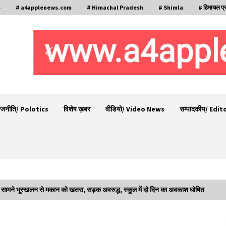
s
# a4applenews.com
# Himachal Pradesh
# Shimla
# हिमाचल प्
ाजनीति/ Polotics
विशेष ख़बर
वीडियो/ Video News
सम्पादकीय/ Edit
े सामने भूस्खलन से मकान को खतरा, सड़क अवरुद्ध, स्कूल में दो दिन का अवकाश घोषित
मी
6 साल में पीएम नरेंद्र मोदी के विदेश दौरों पर 557 करोड़
खर्च, सरकार ने संसद में दी जानकारी
07/08/2026