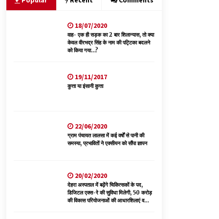
Popular
Recent
Comments
18/07/2020
आपदा के दौरान मीडिया संचार एवं सूचना प्रबंधन पर शिमला
में एक दिवसीय ओरिएंटेशन कार्यशाला आयोजित
वाह- एक ही सड़क का 2 बार शिलान्यास, तो क्या
केवल वीरभद्र सिंह के नाम की पट्टिका बदलने
06/08/2026
को किया गया…?
देहरा पुलिस की बड़ी कार्रवाई- 90 लाख नकद और 2
19/11/2017
करोड़के सोने के आभूषण बरामद, 7 आरोपी गिरफ्तार
कुत्ता या इंसानी कुत्ता
05/08/2026
हिमाचल में प्रतिशोध की राजनीति के खिलाफ भाजपा ने
शिमला CM आवास ओकओवर घेराव में किया शक्ति प्रदर्शन
22/06/2020
05/08/2026
ग्राम पंचायत लालसा में कई वर्षों से पानी की
समस्या, प्रभावितों ने एक्सीयन को सौंपा ज्ञापन
20/02/2020
देहरा अस्पताल में बढ़ेंगे चिकित्सकों के पद,
डिजिटल एक्स-रे की सुविधा मिलेगी, 50 करोड़
की विकास परियोजनाओं की आधारशिलाएं व
उद्घाटन किए