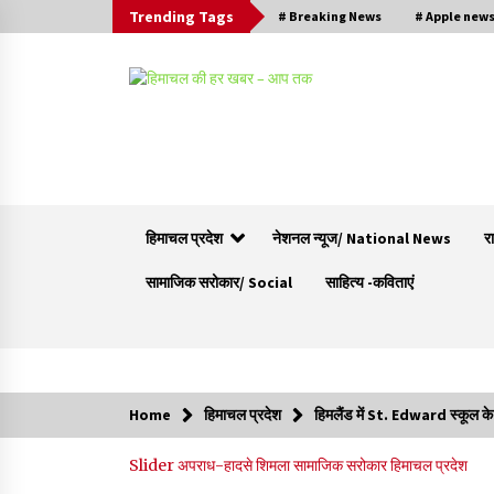
Trending Tags
# Breaking News
# Apple new
हिमाचल प्रदेश
नेशनल न्यूज/ National News
र
सामाजिक सरोकार/ Social
साहित्य -कविताएं
Trending Now
Home
हिमाचल प्रदेश
हिमलैंड में St. Edward स्कूल क
शिमला पुलिस में बड़ी अनुशासनात्मक कार्रवाई, 3 पुलिसकर्
Slider
अपराध-हादसे
शिमला
सामाजिक सरोकार
हिमाचल प्रदेश
निलंबित
07/08/2026