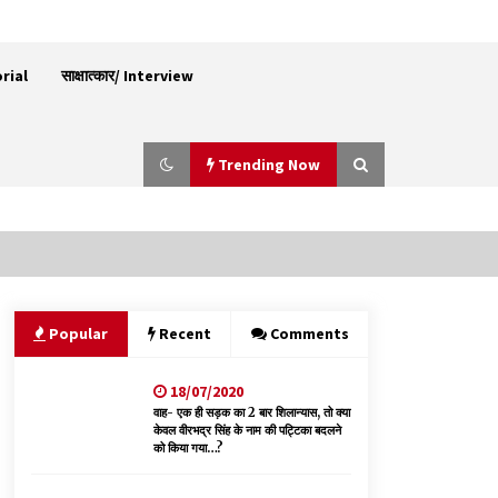
orial
साक्षात्कार/ Interview
Trending Now
नितिन गडकरी से मिले विक्रमादित्य सिंह, हिमाचल की सड़क
परियोजनाओं को मिली बड़ी सौगात
06/08/2026
Popular
Recent
Comments
18/07/2020
बड़ी ख़बर – अनुबंध कर्मचारियों को बैक डेट से नहीं मिलेगा
नियमितीकरण, शिक्षा निदेशालय ने जारी किया स्पष्टीकरण
वाह- एक ही सड़क का 2 बार शिलान्यास, तो क्या
केवल वीरभद्र सिंह के नाम की पट्टिका बदलने
05/08/2026
को किया गया…?
वन विभाग एवं रेड क्रॉस सोसायटी के संयुक्त तत्वावधान में