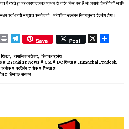
न में रखते हुए यह आदेश तत्काल प्रभाव से पारित किया गया है जो आगामी दो महीने की अवधि
सक्षम प्राधिकारी से प्राप्त करनी होगी। आदेशों का उल्लंघन नियमानुसार दंडनीय होगा।
ok
sApp
ail
LinkedIn
Print
Telegram
X
Shar
Save
Post
शिमला
,
सामाजिक सरोकार
,
हिमाचल प्रदेश
s
#
Breaking News
#
CM
#
DC शिमला
#
Himachal Pradesh
े पर रोक
#
प्रतिबंध
#
रोक
#
शिमला
#
देश
#
हिमाचल सरकार