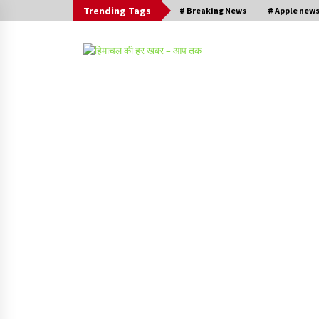
Trending Tags
# Breaking News
# Apple new