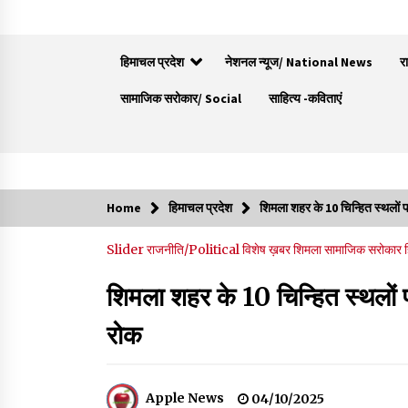
हिमाचल प्रदेश
नेशनल न्यूज/ National News
र
सामाजिक सरोकार/ Social
साहित्य -कविताएं
Trending Now
Home
हिमाचल प्रदेश
शिमला शहर के 10 चिन्हित स्थलों 
रूपी भावा वन्यजीव अभयारण्य में फिर दिखा जंगलों का
Slider
राजनीति/Political
विशेष ख़बर
शिमला
सामाजिक सरोकार
‘खामोश पहरेदार’, दुर्लभ हिमालयन “सीरो” कैमरे में कैद
06/08/2026
शिमला शहर के 10 चिन्हित स्थलों 
आपदा के दौरान मीडिया संचार एवं सूचना प्रबंधन पर शिम
रोक
में एक दिवसीय ओरिएंटेशन कार्यशाला आयोजित
06/08/2026
Apple News
04/10/2025
देहरा पुलिस की बड़ी कार्रवाई- 90 लाख नकद और 2