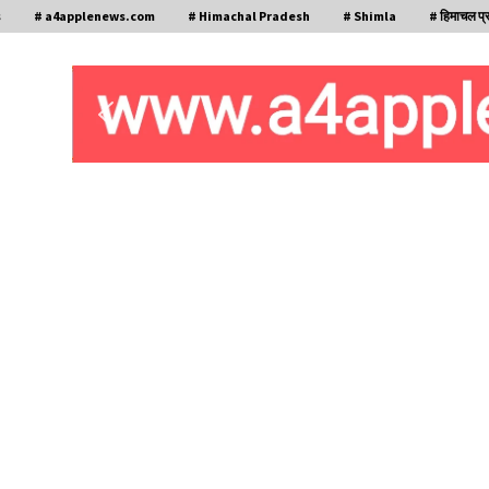
s
# a4applenews.com
# Himachal Pradesh
# Shimla
# हिमाचल प्