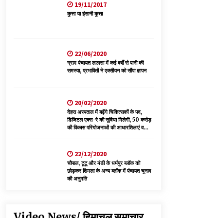
19/11/2017
शूराला में वृक्षारोपण अभियान आयोजित
कुत्ता या इंसानी कुत्ता
05/08/2026
ऊना में PWD का जेई 8 हजार रुपये रिश्वत लेते गिरफ्तार,
ठेकेदार का बिल पास करने के लिए मांगी थी घूस
22/06/2020
05/08/2026
ग्राम पंचायत लालसा में कई वर्षों से पानी की
समस्या, प्रभावितों ने एक्सीयन को सौंपा ज्ञापन
20/02/2020
देहरा अस्पताल में बढ़ेंगे चिकित्सकों के पद,
डिजिटल एक्स-रे की सुविधा मिलेगी, 50 करोड़
की विकास परियोजनाओं की आधारशिलाएं व
उद्घाटन किए
22/12/2020
चौपाल, टूटू और मंडी के धर्मपुर ब्लॉक को
छोड़कर शिमला के अन्य ब्लॉक में पंचायत चुनाव
की अनुमति
Video News/ हिमाचल समाचार