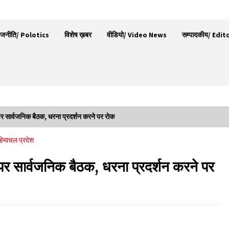
ाजनीति/ Polotics
विशेष ख़बर
वीडियो/ Video News
सम्पादकीय/ Edit
पर सार्वजनिक बैठक, धरना प्रदर्शन करने पर रोक
भ्रष्टाचार से अर्जित संपत्ति जब्त कर गरीबों में बांटेगी
हिमाचल प्रदेश
हिमाचल सरकार -CM
06/08/2026
पर सार्वजनिक बैठक, धरना प्रदर्शन करने पर
ला
नेता प्रतिपक्ष जयराम के आरोप निराधार, सबूत हैं तो
सार्वजनिक करें: नरेश चौहान
06/08/2026
पिंजौर-बद्दी फोरलेन परियोजना को मिली बड़ी गति,