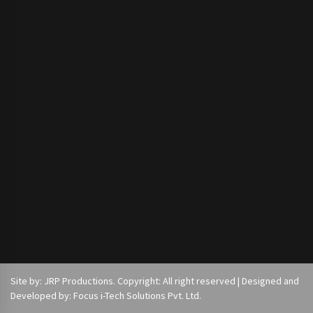
Site by: JRP Productions. Copyright: All right reserved | Designed and
Developed by: Focus i-Tech Solutions Pvt. Ltd.