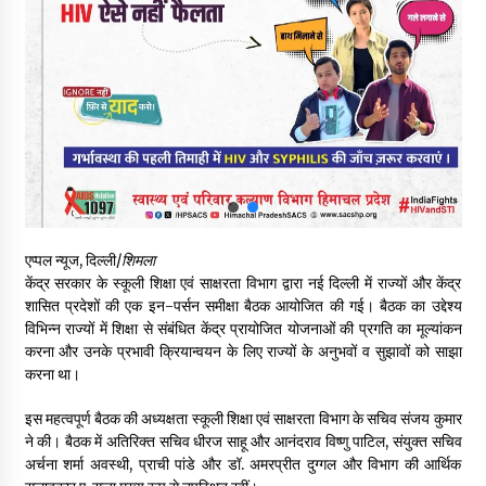
नितिन गडकरी से मिले विक्रमादित्य सिंह, हिमाचल की सड़क परियोजनाओं को
मिली बड़ी सौगात
06/08/2026
आपदा के दौरान मीडिया संचार एवं सूचना प्रबंधन पर शिमला में एक दिवसीय
ओरिएंटेशन कार्यशाला आयोजित
06/08/2026
नेता प्रतिपक्ष जयराम के आरोप निराधार, सबूत हैं तो सार्वजनिक करें: नरेश
चौहान
एप्पल न्यूज, दिल्ली/
शिमला
06/08/2026
केंद्र सरकार के स्कूली शिक्षा एवं साक्षरता विभाग द्वारा नई दिल्ली में राज्यों और केंद्र
शासित प्रदेशों की एक इन-पर्सन समीक्षा बैठक आयोजित की गई। बैठक का उद्देश्य
बड़ी ख़बर – अनुबंध कर्मचारियों को बैक डेट से नहीं मिलेगा नियमितीकरण,
विभिन्न राज्यों में शिक्षा से संबंधित केंद्र प्रायोजित योजनाओं की प्रगति का मूल्यांकन
शिक्षा निदेशालय ने जारी किया स्पष्टीकरण
करना और उनके प्रभावी क्रियान्वयन के लिए राज्यों के अनुभवों व सुझावों को साझा
05/08/2026
करना था।
इस महत्वपूर्ण बैठक की अध्यक्षता स्कूली शिक्षा एवं साक्षरता विभाग के सचिव संजय कुमार
देहरा पुलिस की बड़ी कार्रवाई- 90 लाख नकद और 2 करोड़के सोने के
आभूषण बरामद, 7 आरोपी गिरफ्तार
ने की। बैठक में अतिरिक्त सचिव धीरज साहू और आनंदराव विष्णु पाटिल, संयुक्त सचिव
05/08/2026
अर्चना शर्मा अवस्थी, प्राची पांडे और डॉ. अमरप्रीत दुग्गल और विभाग की आर्थिक