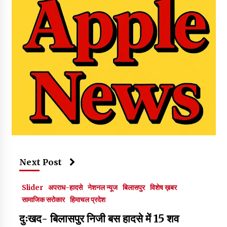
Next Post
Slider
अपराध-हादसे
नेशनल न्यूज
बिलासपुर
विशेष ख़बर
सामाजिक सरोकार
हिमाचल प्रदेश
दुःखद- बिलासपुर निजी बस हादसे में 15 शव