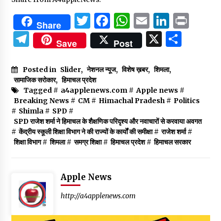
Twitter
Facebook
WhatsApp
Email
Linked
Prin
Share
Telegram
X
Shar
Save
Post
Posted in
Slider
,
नेशनल न्यूज
,
विशेष ख़बर
,
शिमला
,
सामाजिक सरोकार
,
हिमाचल प्रदेश
Tagged #
a4applenews.com
#
Apple news
#
Breaking News
#
CM
#
Himachal Pradesh
#
Politics
#
Shimla
#
SPD
#
SPD राजेश शर्मा ने हिमाचल के शैक्षणिक परिदृश्य और नवाचारों से करवाया अवगत
#
केंद्रीय स्कूली शिक्षा विभाग ने की राज्यों के कार्यों की समीक्षा
#
राजेश शर्मा
#
शिक्षा विभाग
#
शिमला
#
समग्र शिक्षा
#
हिमाचल प्रदेश
#
हिमाचल सरकार
Apple News
http://a4applenews.com