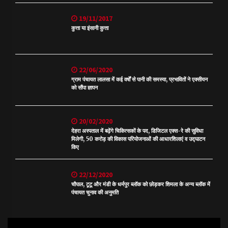
19/11/2017
कुत्ता या इंसानी कुत्ता
22/06/2020
ग्राम पंचायत लालसा में कई वर्षों से पानी की समस्या, प्रभावितों ने एक्सीयन
को सौंपा ज्ञापन
20/02/2020
देहरा अस्पताल में बढ़ेंगे चिकित्सकों के पद, डिजिटल एक्स-रे की सुविधा
मिलेगी, 50 करोड़ की विकास परियोजनाओं की आधारशिलाएं व उद्घाटन
किए
22/12/2020
चौपाल, टूटू और मंडी के धर्मपुर ब्लॉक को छोड़कर शिमला के अन्य ब्लॉक में
पंचायत चुनाव की अनुमति
Video